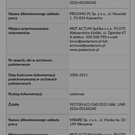
2026-00184240
PROOMO.PL Sp. z o.o., ul. Nowotki
1, 95-054 Ksawerów
PAST ACTUM Spółka z o.o. 95-070
Aleksandrów Łódzki, ul. Zgierska 47
A telefon: 500 068 990 e-mail:
biuro@pastactum.pl lub
archiwa@pastactum.pl
www.pastactum.pl
2006-2011
osobowa
992700/611/560/2015-SAK, UNP:
2026-00184240
MIRARE Sp. z o.o., ul. Hynka 4a, 02-
149 Warszawa
PAST ACTUM Spółka z o.o. 95-070