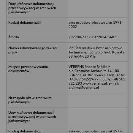
akta osobowo-płacowe z lat 1991-
2002
992700/611/281/2014/SAK/1
PPT Piła/nPilskie Przedsiębiorstwo
Techniczne/nSp. z o.o./nul. Kossaka
88,/n64-920 Piła
VERRENS finanse Spółka z
o.o.Centralne Archiwum 14-100
Ostróda, ul. Racławicka 7 lok. 37 tel.
(+48)89 642-19-97 mobile: +48 505
921 283 www.verrens.pl, e-mail:
archiwa@verrens.pl
akta osobowo-płacowe z lat 1977-