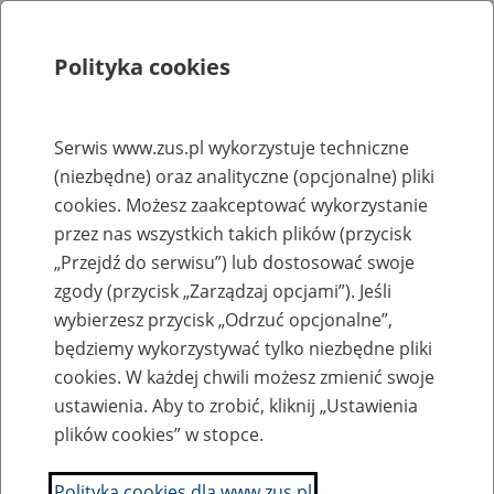
Polityka cookies
Szukaj
Menu
Serwis www.zus.pl wykorzystuje techniczne
(niezbędne) oraz analityczne (opcjonalne) pliki
Rejestry, ewidencje i archiwa
cookies. Możesz zaakceptować wykorzystanie
Baza zlikwidowanych lub
przez nas wszystkich takich plików (przycisk
„Przejdź do serwisu”) lub dostosować swoje
przekształconych zakładów pracy
zgody (przycisk „Zarządzaj opcjami”). Jeśli
wybierzesz przycisk „Odrzuć opcjonalne”,
Nazwa zakładu pracy:
będziemy wykorzystywać tylko niezbędne pliki
cookies. W każdej chwili możesz zmienić swoje
ustawienia. Aby to zrobić, kliknij „Ustawienia
plików cookies” w stopce.
SZUKAJ
Polityka cookies dla www.zus.pl