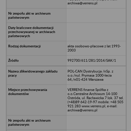
archiwa@verrens.pl
akta osobowo-płacowe z lat 1993-
2003
992700/611/281/2014/SAK/1
POL-CAN Dystrybucja /nSp. z
o.o./nul. Prymasa 1000-lecia
64,/n01-424 Warszawa
VERRENS finanse Spółka z
o.o.Centralne Archiwum 14-100
Ostróda, ul. Racławicka 7 lok. 37 tel.
(+48)89 642-19-97 mobile: +48 505
921 283 www.verrens.pl, e-mail:
archiwa@verrens.pl