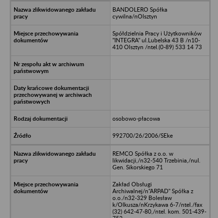
BANDOLERO Spółka
cywilna/nOlsztyn
Spółdzielnia Pracy i Użytkowników
"INTEGRA" ul.Lubelska 43 B /n10-
410 Olsztyn /ntel.(0-89) 533 14 73
osobowo-płacowa
992700/26/2006/SEke
REMCO Spółka z o.o. w
likwidacji,/n32-540 Trzebinia,/nul.
Gen. Sikorskiego 71
Zakład Obsługi
Archiwalnej/n"ARPAD" Spółka z
o.o./n32-329 Bolesław
k/Olkusza/nKrzykawa 6-7/ntel./fax
(32) 642-47-80,/ntel. kom. 501-439-