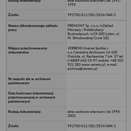
akta osobowo-płacowe z lat 1992-
1995
992700/611/281/2014/SAK/1
PREMONT Sp. z o.o./nZakład
Montaży i Prefabrykacji
Budowlanych /n59-300 Lubin, ul.
M. Skłodowskiej-Curie 182
VERRENS finanse Spółka z
o.o.Centralne Archiwum 14-100
Ostróda, ul. Racławicka 7 lok. 37 tel.
(+48)89 642-19-97 mobile: +48 505
921 283 www.verrens.pl, e-mail:
archiwa@verrens.pl
akta osobowo-płacowe z lat 1994-
2002
992700/611/281/2014/SAK/1