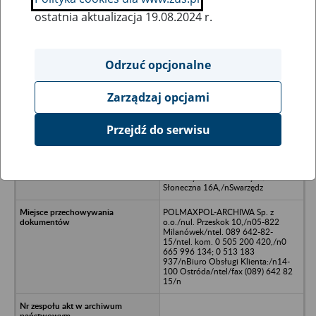
ostatnia aktualizacja 19.08.2024 r.
Wszystkie uwagi można przesyłać poprzez
formularz
Odrzuć opcjonalne
Zarządzaj opcjami
Ukryj wszystkie pozycje bazy
Przejdź do serwisu
RUTASKI Usługi Export-
Import/nHurtownia Artykułów
Metalowych, Technicznych,
Hutniczych i Budowlanych/nul.
Słoneczna 16A,/nSwarzędz
POLMAXPOL-ARCHIWA Sp. z
o.o./nul. Przeskok 10,/n05-822
Milanówek/ntel. 089 642-82-
15/ntel. kom. 0 505 200 420,/n0
665 996 134; 0 513 183
937/nBiuro Obsługi Klienta:/n14-
100 Ostróda/ntel/fax (089) 642 82
15/n