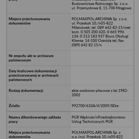
Budownictwa Rolniczego Sp. z o.o.
ul. Przemysłowa 8, 11-700 Mrągowo
POLMAXPOL-ARCHIWA Sp. z o.o.
ul. Przeskok 10,/n05-822
Milanówek; tel. 089 642-82-15/ntel.
kom. 0 505 200 420, 0 665 996
134; 0 513 183 937 Biuro Obsługi
Klienta: 14-100 Ostróda tel./fax
(089) 642 82 15/n
akta osobowo-płacowe z lat 1982-
2002
992700/610A/4/2009/SEke
PGR Wądroże/nPrzedsiębiorstwo
Usług Technicznych PGR
POLMAXPOL-ARCHIWA Sp. z
o.o./nul. Przeskok 10,/n05-822