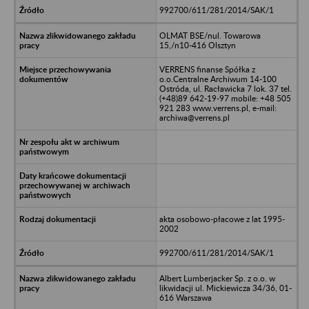
992700/611/281/2014/SAK/1
OLMAT BSE/nul. Towarowa
15,/n10-416 Olsztyn
VERRENS finanse Spółka z
o.o.Centralne Archiwum 14-100
Ostróda, ul. Racławicka 7 lok. 37 tel.
(+48)89 642-19-97 mobile: +48 505
921 283 www.verrens.pl, e-mail:
archiwa@verrens.pl
akta osobowo-płacowe z lat 1995-
2002
992700/611/281/2014/SAK/1
Albert Lumberjacker Sp. z o.o. w
likwidacji ul. Mickiewicza 34/36, 01-
616 Warszawa