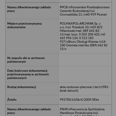
PPCB/nPoznańskie Przedsiębiorstwo
Ceramiki Budowlanej/nul.
Grunwaldzka 21,/n60-959 Poznań
POLMAXPOL-ARCHIWA Sp. z
o.o./nul. Przeskok 10,/n05-822
Milanówek/ntel. 089 642-82-
15/ntel. kom. 0 505 200 420,/n0
665 996 134; 0 513 183
937/nBiuro Obsługi Klienta:/n14-
100 Ostróda/ntel/fax (089) 642 82
15/n
akta osobowo-płacowe z lat/n1981-
(brak danych)
992700/610A/4/2009/SEke
PSHP/nPracownicza Spółdzielnia
Handlowo-Produkcyjna/nul.