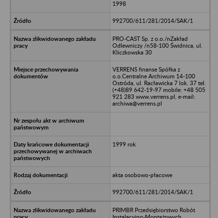
1998
992700/611/281/2014/SAK/1
PRO-CAST Sp. z o.o./nZakład
Odlewniczy /n58-100 Świdnica, ul.
Kliczkowska 30
VERRENS finanse Spółka z
o.o.Centralne Archiwum 14-100
Ostróda, ul. Racławicka 7 lok. 37 tel.
(+48)89 642-19-97 mobile: +48 505
921 283 www.verrens.pl, e-mail:
archiwa@verrens.pl
1999 rok
akta osobowo-płacowe
992700/611/281/2014/SAK/1
PRIMBR Przedsiębiorstwo Robót
Instalacyjno-Montażowych