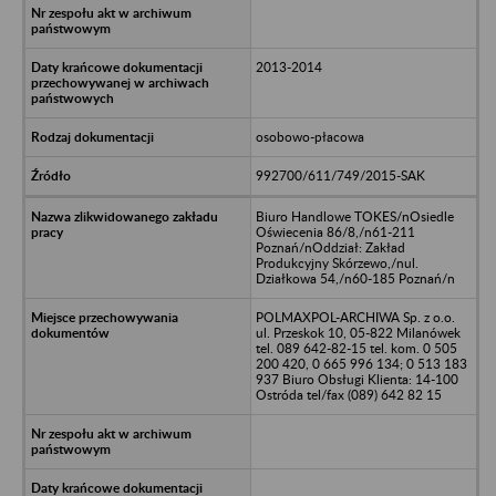
2013-2014
osobowo-płacowa
992700/611/749/2015-SAK
Biuro Handlowe TOKES/nOsiedle
Oświecenia 86/8,/n61-211
Poznań/nOddział: Zakład
Produkcyjny Skórzewo,/nul.
Działkowa 54,/n60-185 Poznań/n
POLMAXPOL-ARCHIWA Sp. z o.o.
ul. Przeskok 10, 05-822 Milanówek
tel. 089 642-82-15 tel. kom. 0 505
200 420, 0 665 996 134; 0 513 183
937 Biuro Obsługi Klienta: 14-100
Ostróda tel/fax (089) 642 82 15