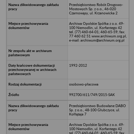
Przedsiębiorstwo Robót Drogowo-
Mostowych Sp. z o.o., 46-020
Czarnowąsy, ul. Krzanowicka 2
Archiwa Opolskie Spółka z o.o. 49-
100 Niemodlin, ul. Korfantego 42
tel. (77) 460-64-01; 460-65-59; fax:
77 460 62 51 www.archiwum.org.pl,
e-mail: archiwum@archiwum.org.pl
1992-2012
osobowo-płacowa
992700/611/749/2015-SAK
Przedsiębiorstwo Budowlane DABO
Sp. z o.o., 48-100 Głubczyce, ul.
Kołłątaja 7
Archiwa Opolskie Spółka z o.o. 49-
100 Niemodlin, ul. Korfantego 42
tel. (77) 460-64-01; 460-65-59; fax: