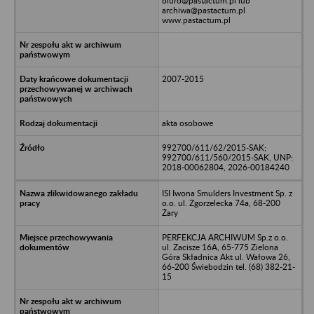
biuro@pastactum.pl lub
archiwa@pastactum.pl
www.pastactum.pl
2007-2015
akta osobowe
992700/611/62/2015-SAK;
992700/611/560/2015-SAK, UNP:
2018-00062804, 2026-00184240
ISI Iwona Smulders Investment Sp. z
o.o. ul. Zgorzelecka 74a, 68-200
Żary
PERFEKCJA ARCHIWUM Sp.z o.o.
ul. Zacisze 16A, 65-775 Zielona
Góra Składnica Akt ul. Wałowa 26,
66-200 Świebodzin tel. (68) 382-21-
15