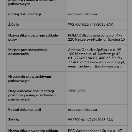
osobowo-płacowa
992700/611/749/2015-SAK
POLTAR Blachownia Sp. z o.o., 47-
220 Kędzierzyn-Koźle, ul. Szkolna 15
Archiwa Opolskie Spółka z o.o. 49-
100 Niemodlin, ul. Korfantego 42
tel. (77) 460-64-01; 460-65-59; fax:
77 460 62 51 www.archiwum.org.pl,
e-mail: archiwum@archiwum.org.pl
1998-2001
osobowo-płacowa
992700/611/749/2015-SAK
PCC Węglopochodne Sp. z o.o., 47-