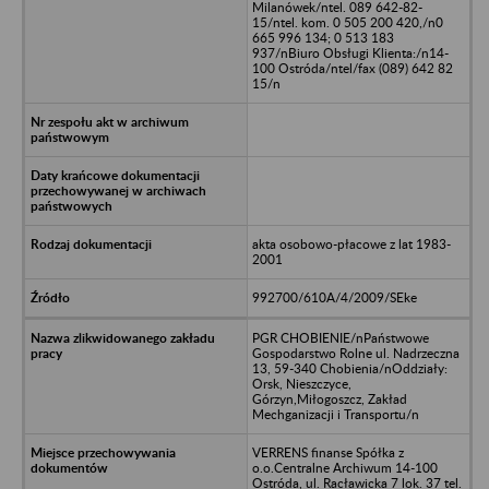
Milanówek/ntel. 089 642-82-
15/ntel. kom. 0 505 200 420,/n0
665 996 134; 0 513 183
937/nBiuro Obsługi Klienta:/n14-
100 Ostróda/ntel/fax (089) 642 82
15/n
akta osobowo-płacowe z lat 1983-
2001
992700/610A/4/2009/SEke
PGR CHOBIENIE/nPaństwowe
Gospodarstwo Rolne ul. Nadrzeczna
13, 59-340 Chobienia/nOddziały:
Orsk, Nieszczyce,
Górzyn,Miłogoszcz, Zakład
Mechganizacji i Transportu/n
VERRENS finanse Spółka z
o.o.Centralne Archiwum 14-100
Ostróda, ul. Racławicka 7 lok. 37 tel.