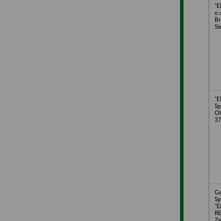
"E
o.
Br
St
"
Sp
Ol
3
Ga
Sp
"E
R
Za