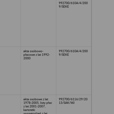
992700/610A/4/200
9/SEKE
akta osobowo-
992700/610A/4/200
płacowe z lat 1992-
9/SEKE
2000
akta osobowe z lat
992700/6116/29/20
1978-2005, listy płac
13/SAK/WJ
z lat 2001-2007,
kartoteki
wynagrodzeń z lat