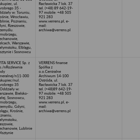
skupiec, ul.
Racławicka 7 lok. 37
robrego 35 -
tel. (+48) 89 642-19-
działy w: Toruniu,
97 mobile: +48 505
ośnie, Wrocławiu,
921 283
blinie, Poznaniu,
www.verrens.pl, e-
yni, Rzeszowie,
mail:
zemyślu.
archiwa@verrens.pl
rnobrzegu,
echanowie,
elcach, Warszawie,
ałymstoku, Elblągu,
sztynie i Sosnowcu
ITA SERVICE Sp. z
VERRENS finanse
o./nRozlewnia
Spółka z
ody
o.o.Centralne
neralnej/n11-300
Archiwum 14-100
skupiec/nul.
Ostróda, ul.
robrego 35
Racławicka 7 lok. 37
Oddziały w:
tel. (+48)89 642-19-
rszawie, Bielsko-
97 mobile: +48 505
ałej, Sosnowcu,
921 283
rnobrzegu,
www.verrens.pl, e-
zemyślu, Gdyni,
mail:
blągu, Krośnie,
archiwa@verrens.pl
znaniu,
ałymstoku,
eszowie,
echanowie, Lublinie
Olsztynie