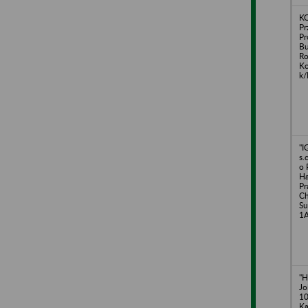
K
Pr
Pr
B
Ro
Ko
k/
"I
s.
o 
Ha
Pr
Ch
Su
1
"H
Jo
10
Ka