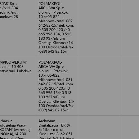
RPAS" Sp. z
POLMAXPOL-
o./n11-304
ARCHIWA Sp. z
edynki/nul.
o.o./nul. Przeskok
anclewo 28
10,/n05-822
Milanówek/ntel. 089
642-82-15/ntel. kom.
0 505 200 420,/n0
665 996 134; 0 513
183 937/nBiuro
Obsługi Klienta:/n14-
100 Ostróda/ntel/fax
(089) 642 82 15/n
EMPICO-PEKUM"
POLMAXPOL-
. z o.o. 10-408
ARCHIWA Sp. z
sztyn/nul. Lubelska
o.o./nul. Przeskok
7
10,/n05-822
Milanówek/ntel. 089
642-82-15/ntel. kom.
0 505 200 420,/n0
665 996 134; 0 513
183 937/nBiuro
Obsługi Klienta:/n14-
100 Ostróda/ntel/fax
(089) 642 82 15/n
rbarska
Archiwum-
ółdzielnia Pracy
Digitalizacja TERRA
KOTAN" (wcześniej
Spółka z o.o. ul.
ENOMA),14-230
Kościuszki 8, 62-051
lewo, ul. 29-go
Wiry tel. (61) 810-66-