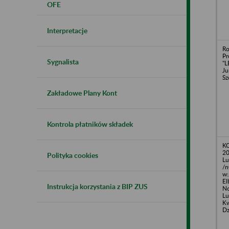
OFE
Interpretacje
Ro
Pr
Sygnalista
"L
Ju
Sz
Zakładowe Plany Kont
Kontrola płatników składek
KO
20
Polityka cookies
Lu
/n
w:
El
Instrukcja korzystania z BIP ZUS
No
Lu
Kw
Dz