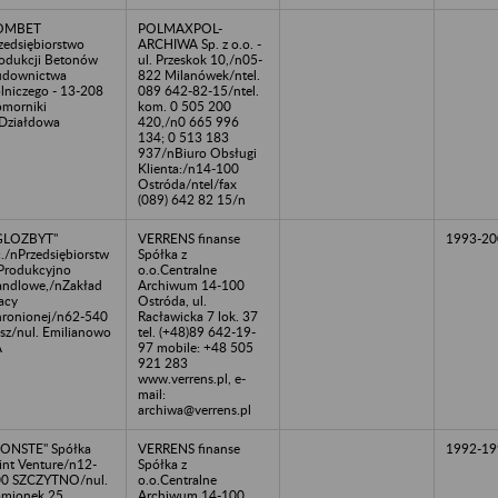
OMBET
POLMAXPOL-
zedsiębiorstwo
ARCHIWA Sp. z o.o. -
odukcji Betonów
ul. Przeskok 10,/n05-
udownictwa
822 Milanówek/ntel.
lniczego - 13-208
089 642-82-15/ntel.
morniki
kom. 0 505 200
Działdowa
420,/n0 665 996
134; 0 513 183
937/nBiuro Obsługi
Klienta:/n14-100
Ostróda/ntel/fax
(089) 642 82 15/n
GLOZBYT"
VERRENS finanse
1993-20
c./nPrzedsiębiorstw
Spółka z
Produkcyjno
o.o.Centralne
ndlowe,/nZakład
Archiwum 14-100
acy
Ostróda, ul.
ronionej/n62-540
Racławicka 7 lok. 37
sz/nul. Emilianowo
tel. (+48)89 642-19-
A
97 mobile: +48 505
921 283
www.verrens.pl, e-
mail:
archiwa@verrens.pl
ONSTE" Spółka
VERRENS finanse
1992-19
int Venture/n12-
Spółka z
0 SZCZYTNO/nul.
o.o.Centralne
mionek 25
Archiwum 14-100