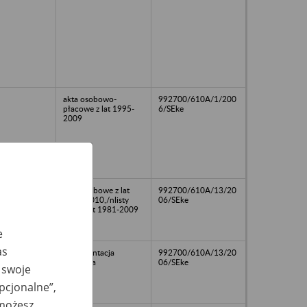
akta osobowo-
992700/610A/1/200
płacowe z lat 1995-
6/SEke
2009
akta osobowe z lat
992700/610A/13/20
1950-2010,/nlisty
06/SEke
płac z lat 1981-2009
e
as
dokumentacja
992700/610A/13/20
ksiegowa
06/SEke
 swoje
opcjonalne”,
 możesz