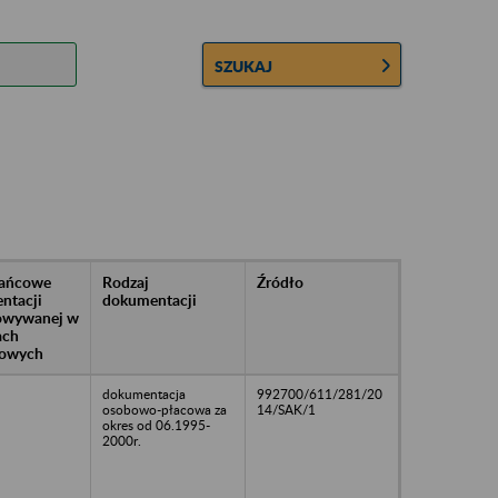
SZUKAJ
rańcowe
Rodzaj
Źródło
ntacji
dokumentacji
owywanej w
ach
owych
dokumentacja
992700/611/281/20
osobowo-płacowa za
14/SAK/1
okres od 06.1995-
2000r.