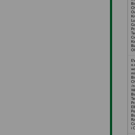
Bi
Ch
Od
Kr
Lu
Gd
Pr
Ta
Ci
Ki
Bi
Ol
EV
o.
w
mi
Bi
Ch
/n
Wa
Bi
Ta
Pr
El
Po
Bi
Rz
Ci
i 