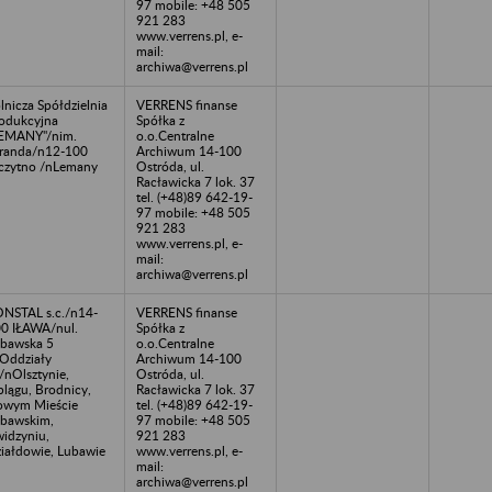
97 mobile: +48 505
921 283
www.verrens.pl, e-
mail:
archiwa@verrens.pl
lnicza Spółdzielnia
VERRENS finanse
odukcyjna
Spółka z
EMANY"/nim.
o.o.Centralne
randa/n12-100
Archiwum 14-100
czytno /nLemany
Ostróda, ul.
Racławicka 7 lok. 37
tel. (+48)89 642-19-
97 mobile: +48 505
921 283
www.verrens.pl, e-
mail:
archiwa@verrens.pl
NSTAL s.c./n14-
VERRENS finanse
0 IŁAWA/nul.
Spółka z
bawska 5
o.o.Centralne
Oddziały
Archiwum 14-100
/nOlsztynie,
Ostróda, ul.
blągu, Brodnicy,
Racławicka 7 lok. 37
wym Mieście
tel. (+48)89 642-19-
bawskim,
97 mobile: +48 505
idzyniu,
921 283
iałdowie, Lubawie
www.verrens.pl, e-
mail:
archiwa@verrens.pl