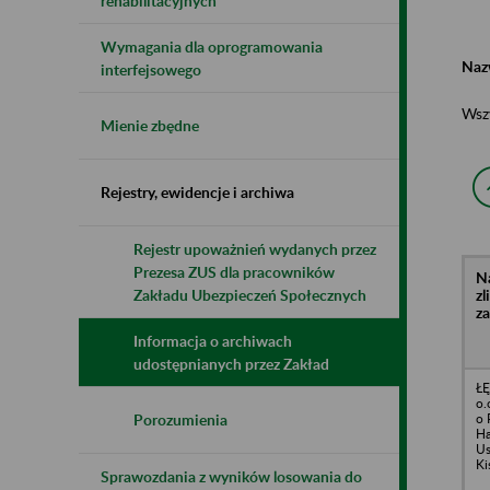
rehabilitacyjnych
Wymagania dla oprogramowania
Naz
interfejsowego
Wsz
Mienie zbędne
Rejestry, ewidencje i archiwa
Rejestr upoważnień wydanych przez
Prezesa ZUS dla pracowników
N
z
Zakładu Ubezpieczeń Społecznych
z
Informacja o archiwach
udostępnianych przez Zakład
Ł
o.
o 
Porozumienia
H
Us
Ki
Sprawozdania z wyników losowania do