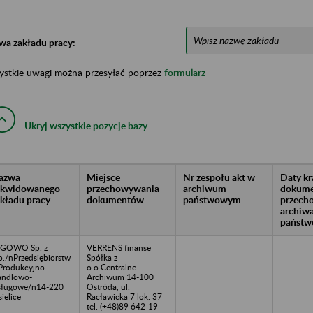
wa zakładu pracy:
ystkie uwagi można przesyłać poprzez
formularz
Ukryj wszystkie pozycje bazy
azwa
Miejsce
Nr zespołu akt w
Daty k
likwidowanego
przechowywania
archiwum
dokume
akładu pracy
dokumentów
państwowym
przech
archiw
państw
ĘGOWO Sp. z
VERRENS finanse
o./nPrzedsiębiorstw
Spółka z
Produkcyjno-
o.o.Centralne
andlowo-
Archiwum 14-100
ługowe/n14-220
Ostróda, ul.
sielice
Racławicka 7 lok. 37
tel. (+48)89 642-19-