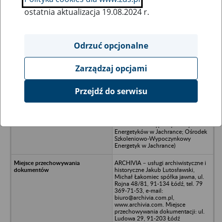
ostatnia aktualizacja 19.08.2024 r.
Wszystkie uwagi można przesyłać poprzez
formularz
Odrzuć opcjonalne
Zarządzaj opcjami
Ukryj wszystkie pozycje bazy
Przejdź do serwisu
Ośrodek Konferencyjno-Rekreacyjny
Energetyk w Jachrance - Jachranka
73 ( poprzednie nazwy: Ośrodek
Szkoleniowo-Wypoczynkowy
Energetyków w Jachrance; Ośrodek
Szkoleniowo-Wypoczynkowy
Energetyk w Jachrance)
ARCHIVIA – usługi archiwistyczne i
historyczne Jakub Lutosławski,
Michał Łakomiec spółka jawna, ul.
Rojna 48/81, 91-134 Łódź, tel. 79
369-71-53, e-mail:
biuro@archivia.com.pl,
www.archivia.com. Miejsce
przechowywania dokumentacji: ul.
Ludowa 29, 91-203 Łódź