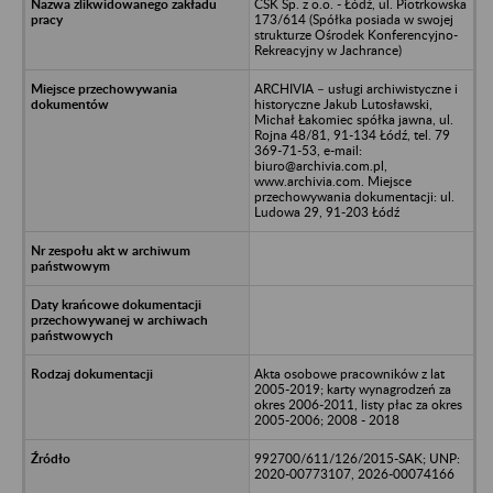
CSK Sp. z o.o. - Łódź, ul. Piotrkowska
173/614 (Spółka posiada w swojej
strukturze Ośrodek Konferencyjno-
Rekreacyjny w Jachrance)
ARCHIVIA – usługi archiwistyczne i
historyczne Jakub Lutosławski,
Michał Łakomiec spółka jawna, ul.
Rojna 48/81, 91-134 Łódź, tel. 79
369-71-53, e-mail:
biuro@archivia.com.pl,
www.archivia.com. Miejsce
przechowywania dokumentacji: ul.
Ludowa 29, 91-203 Łódź
Akta osobowe pracowników z lat
2005-2019; karty wynagrodzeń za
okres 2006-2011, listy płac za okres
2005-2006; 2008 - 2018
992700/611/126/2015-SAK; UNP:
2020-00773107, 2026-00074166