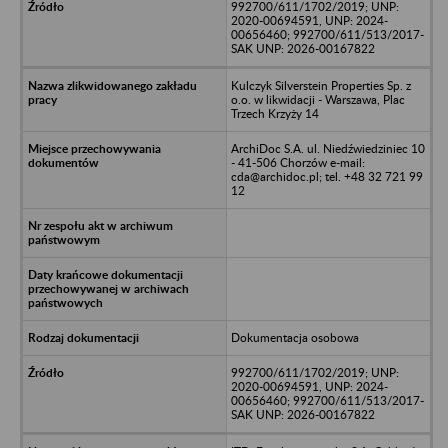
992700/611/1702/2019; UNP:
2020-00694591, UNP: 2024-
00656460; 992700/611/513/2017-
SAK UNP: 2026-00167822
Kulczyk Silverstein Properties Sp. z
o.o. w likwidacji - Warszawa, Plac
Trzech Krzyży 14
ArchiDoc S.A. ul. Niedźwiedziniec 10
- 41-506 Chorzów e-mail:
cda@archidoc.pl; tel. +48 32 721 99
12
Dokumentacja osobowa
992700/611/1702/2019; UNP:
2020-00694591, UNP: 2024-
00656460; 992700/611/513/2017-
SAK UNP: 2026-00167822