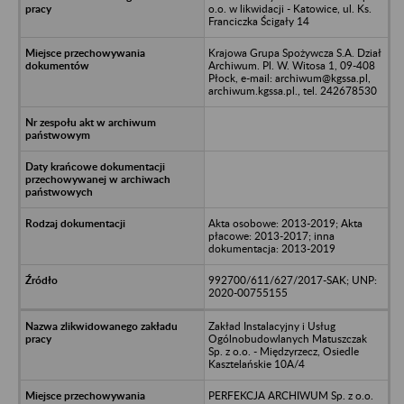
o.o. w likwidacji - Katowice, ul. Ks.
Franciczka Ścigały 14
Krajowa Grupa Spożywcza S.A. Dział
Archiwum. Pl. W. Witosa 1, 09-408
Płock, e-mail: archiwum@kgssa.pl,
archiwum.kgssa.pl., tel. 242678530
Akta osobowe: 2013-2019; Akta
płacowe: 2013-2017; inna
dokumentacja: 2013-2019
992700/611/627/2017-SAK; UNP:
2020-00755155
Zakład Instalacyjny i Usług
Ogólnobudowlanych Matuszczak
Sp. z o.o. - Międzyrzecz, Osiedle
Kasztelańskie 10A/4
PERFEKCJA ARCHIWUM Sp. z o.o.