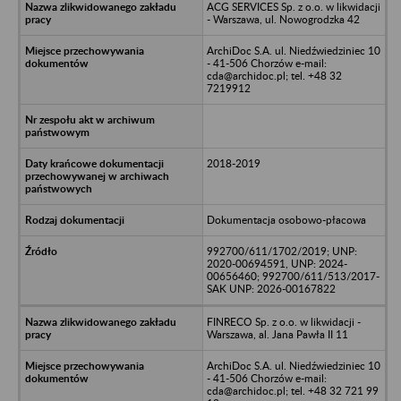
ACG SERVICES Sp. z o.o. w likwidacji
- Warszawa, ul. Nowogrodzka 42
ArchiDoc S.A. ul. Niedźwiedziniec 10
- 41-506 Chorzów e-mail:
cda@archidoc.pl; tel. +48 32
7219912
2018-2019
Dokumentacja osobowo-płacowa
992700/611/1702/2019; UNP:
2020-00694591, UNP: 2024-
00656460; 992700/611/513/2017-
SAK UNP: 2026-00167822
FINRECO Sp. z o.o. w likwidacji -
Warszawa, al. Jana Pawła II 11
ArchiDoc S.A. ul. Niedźwiedziniec 10
- 41-506 Chorzów e-mail:
cda@archidoc.pl; tel. +48 32 721 99