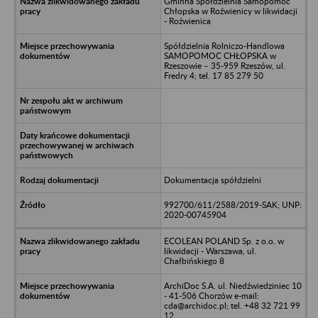
Gminna Spółdzielnia Samopomoc
Chłopska w Roźwienicy w likwidacji
- Roźwienica
Spółdzielnia Rolniczo-Handlowa
SAMOPOMOC CHŁOPSKA w
Rzeszowie – 35-959 Rzeszów, ul.
Fredry 4; tel. 17 85 279 50
Dokumentacja spółdzielni
992700/611/2588/2019-SAK; UNP:
2020-00745904
ECOLEAN POLAND Sp. z o.o. w
likwidacji - Warszawa, ul.
Chałbińskiego 8
ArchiDoc S.A. ul. Niedźwiedziniec 10
- 41-506 Chorzów e-mail:
cda@archidoc.pl; tel. +48 32 721 99
12