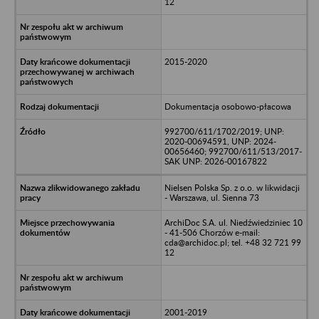
12
2015-2020
Dokumentacja osobowo-płacowa
992700/611/1702/2019; UNP:
2020-00694591, UNP: 2024-
00656460; 992700/611/513/2017-
SAK UNP: 2026-00167822
Nielsen Polska Sp. z o.o. w likwidacji
- Warszawa, ul. Sienna 73
ArchiDoc S.A. ul. Niedźwiedziniec 10
- 41-506 Chorzów e-mail:
cda@archidoc.pl; tel. +48 32 721 99
12
2001-2019