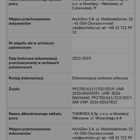
o.o. w likwidacji - Warszawa, ul.
Cybernetyki 7f
ArchiDoc S.A. ul. Niedźwiedziniec 10
- 41-506 Chorzów e-mail:
cda@archidoc.pl; tel. +48 32 721 99
12
2015-2019
Dokumentacja osobowo-płacowa
992700/611/1702/2019; UNP:
2020-00694591, UNP: 2024-
00656460; 992700/611/513/2017-
SAK UNP: 2026-00167822
THERMEX A Sp. z o.o. w likwidacji
Warszawa, ul. Wysockiego 6 A
ArchiDoc S.A. ul. Niedźwiedziniec 10
- 41-506 Chorzów e-mail:
cda@archidoc.pl; tel. +48 32 721 99