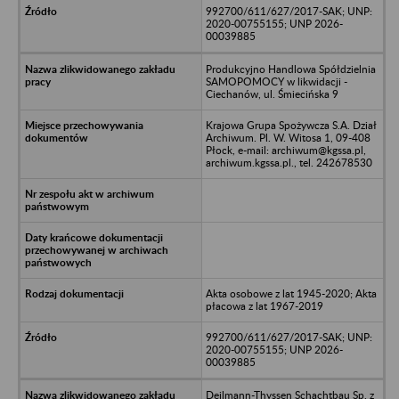
992700/611/627/2017-SAK; UNP:
2020-00755155; UNP 2026-
00039885
Produkcyjno Handlowa Spółdzielnia
SAMOPOMOCY w likwidacji -
Ciechanów, ul. Śmiecińska 9
Krajowa Grupa Spożywcza S.A. Dział
Archiwum. Pl. W. Witosa 1, 09-408
Płock, e-mail: archiwum@kgssa.pl,
archiwum.kgssa.pl., tel. 242678530
Akta osobowe z lat 1945-2020; Akta
płacowa z lat 1967-2019
992700/611/627/2017-SAK; UNP:
2020-00755155; UNP 2026-
00039885
Deilmann-Thyssen Schachtbau Sp. z