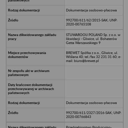
Dokumentacja osobowo-płacowa
992700/611/62/2015-SAK; UNP:
2020-00765108
STUWAROOIJ POLAND Sp. z o.o. w
likwidacji - Gliwice, ul. Bohaterów
Getta Warszawskiego 9
BREWET Spółka z o.o., Gliwice, ul.
Wiślana 40; tel./fax 32 231 31 60; e-
mail: biuro@brewet.pl
Dokumentacja osobowo-płacowa
992700/611/2327/2016-SAK; UNP:
2020-00766843
Przedsiębiorstwo Produjcyjno-