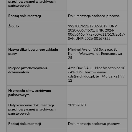
Dokumentacja osoboeo-płacowa
992700/611/1702/2019; UNP:
2020-00694591, UNP: 2024-
00656460; 992700/611/513/2017-
SAK UNP: 2026-00167822
Mindval Avalon Val Sp. z o.o. Sp.
Kom. - Warszawa, ul. Renesansowa
25
ArchiDoc S.A. ul. Niedźwiedziniec 10
- 41-506 Chorzów e-mail:
cda@archidoc.pl; tel. +48 32 721 99
12
2015-2020
Dokumentacja osobowo-płacowa