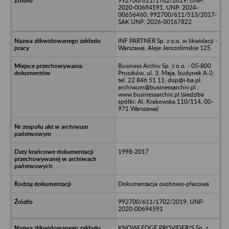
992700/611/1702/2019; UNP:
2020-00694591, UNP: 2024-
00656460; 992700/611/513/2017-
SAK UNP: 2026-00167822
INF PARTNER Sp. z o.o. w likwidacji -
Warszawa, Aleje Jerozolimskie 125
Business Archiv Sp. z o.o. - 05-800
Pruszków, ul. 3. Maja, budynek A-2;
tel. 22 846 51 11; dop@i-ba.pl;
archiwum@businessarchiv.pl ;
www.businessarchiv.pl (siedziba
spółki: Al. Krakowska 110/114, 00-
971 Warszawa)
1998-2017
Dokumentacja osobowo-płacowa
992700/611/1702/2019; UNP:
2020-00694591
KNOWLEDGE PROVIDER/S Sp. z