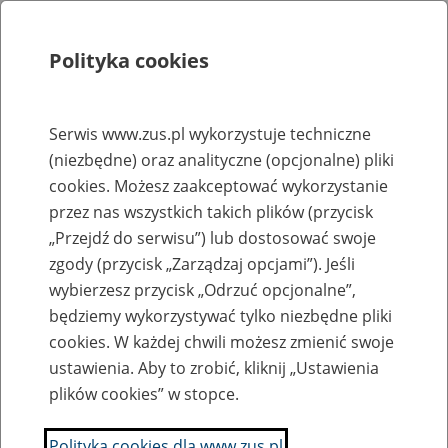
Polityka cookies
Szukaj
Menu
Serwis www.zus.pl wykorzystuje techniczne
(niezbędne) oraz analityczne (opcjonalne) pliki
Rejestry, ewidencje i archiwa
cookies. Możesz zaakceptować wykorzystanie
Baza zlikwidowanych lub
przez nas wszystkich takich plików (przycisk
„Przejdź do serwisu”) lub dostosować swoje
przekształconych zakładów pracy
zgody (przycisk „Zarządzaj opcjami”). Jeśli
wybierzesz przycisk „Odrzuć opcjonalne”,
Nazwa zakładu pracy:
będziemy wykorzystywać tylko niezbędne pliki
cookies. W każdej chwili możesz zmienić swoje
ustawienia. Aby to zrobić, kliknij „Ustawienia
plików cookies” w stopce.
SZUKAJ
Polityka cookies dla www.zus.pl