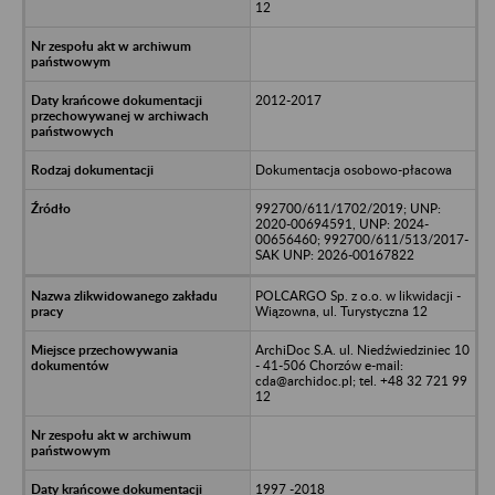
12
2012-2017
Dokumentacja osobowo-płacowa
992700/611/1702/2019; UNP:
2020-00694591, UNP: 2024-
00656460; 992700/611/513/2017-
SAK UNP: 2026-00167822
POLCARGO Sp. z o.o. w likwidacji -
Wiązowna, ul. Turystyczna 12
ArchiDoc S.A. ul. Niedźwiedziniec 10
- 41-506 Chorzów e-mail:
cda@archidoc.pl; tel. +48 32 721 99
12
1997 -2018