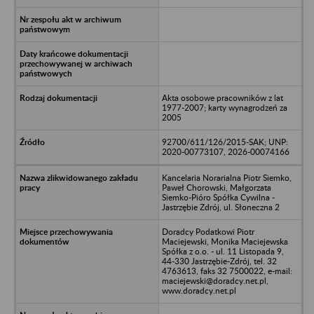
Akta osobowe pracowników z lat
1977-2007; karty wynagrodzeń za
2005
92700/611/126/2015-SAK; UNP:
2020-00773107, 2026-00074166
Kancelaria Norarialna Piotr Siemko,
Paweł Chorowski, Małgorzata
Siemko-Pióro Spółka Cywilna -
Jastrzębie Zdrój, ul. Słoneczna 2
Doradcy Podatkowi Piotr
Maciejewski, Monika Maciejewska
Spółka z o.o. - ul. 11 Listopada 9,
44-330 Jastrzębie-Zdrój, tel. 32
4763613, faks 32 7500022, e-mail:
maciejewski@doradcy.net.pl,
www.doradcy.net.pl