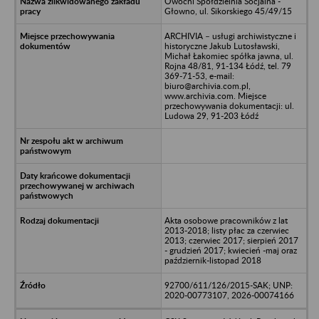
Owocni Spółdzielnia Socjalna -
Głowno, ul. Sikorskiego 45/49/15
ARCHIVIA – usługi archiwistyczne i
historyczne Jakub Lutosławski,
Michał Łakomiec spółka jawna, ul.
Rojna 48/81, 91-134 Łódź, tel. 79
369-71-53, e-mail:
biuro@archivia.com.pl,
www.archivia.com. Miejsce
przechowywania dokumentacji: ul.
Ludowa 29, 91-203 Łódź
Akta osobowe pracowników z lat
2013-2018; listy płac za czerwiec
2013; czerwiec 2017; sierpień 2017
- grudzień 2017; kwiecień -maj oraz
październik-listopad 2018
92700/611/126/2015-SAK; UNP:
2020-00773107, 2026-00074166