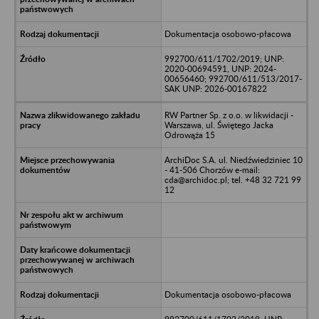
Dokumentacja osobowo-płacowa
992700/611/1702/2019; UNP:
2020-00694591, UNP: 2024-
00656460; 992700/611/513/2017-
SAK UNP: 2026-00167822
RW Partner Sp. z o.o. w likwidacji -
Warszawa, ul. Świętego Jacka
Odrowąża 15
ArchiDoc S.A. ul. Niedźwiedziniec 10
- 41-506 Chorzów e-mail:
cda@archidoc.pl; tel. +48 32 721 99
12
Dokumentacja osobowo-płacowa