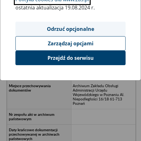
ostatnia aktualizacja 19.08.2024 r.
Wszystkie uwagi można przesyłać poprzez
formularz
Odrzuć opcjonalne
Zarządzaj opcjami
Ukryj wszystkie pozycje bazy
Przejdź do serwisu
Przedsiębiorstwo Produkcyjno–
Handlowe „MARIMEX” Gortatowo
ul. Swarzędzka 16
Archiwum Zakładu Obsługi
Administracji Urzędu
Wojewódzkiego w Poznaniu Al.
Niepodległości 16/18 61-713
Poznań