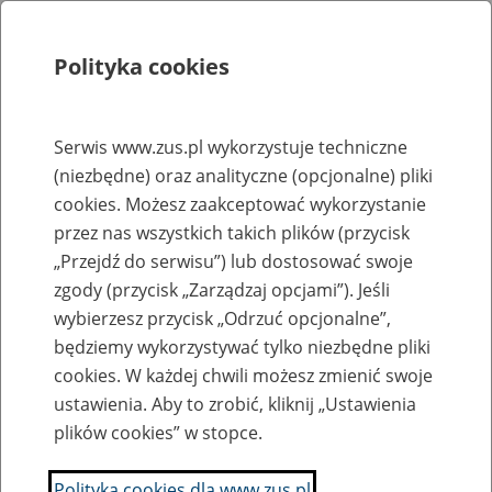
Polityka cookies
Szukaj
Menu
Serwis www.zus.pl wykorzystuje techniczne
(niezbędne) oraz analityczne (opcjonalne) pliki
Rejestry, ewidencje i archiwa
cookies. Możesz zaakceptować wykorzystanie
Baza zlikwidowanych lub
przez nas wszystkich takich plików (przycisk
„Przejdź do serwisu”) lub dostosować swoje
przekształconych zakładów pracy
zgody (przycisk „Zarządzaj opcjami”). Jeśli
wybierzesz przycisk „Odrzuć opcjonalne”,
Nazwa zakładu pracy:
będziemy wykorzystywać tylko niezbędne pliki
cookies. W każdej chwili możesz zmienić swoje
ustawienia. Aby to zrobić, kliknij „Ustawienia
plików cookies” w stopce.
SZUKAJ
Polityka cookies dla www.zus.pl