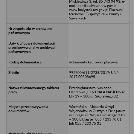
Mickiewicza 3; tel. 85 743 94 93; e-
mail: bok@bialystok.uw.gov.pl;
www.bialystok.uw.gov.pl Placówki
terenowe: Ekspozytura w Łomży i
Suwałkach
dokumenty kadrowe i płacowe
992700/611/2738/2017; UNP:
2017:00308695
Przedsiębiorstwo Nasienno–
Handlowe „CENTRALA NASIENNA”
Ełk 19 – 300 ul. Sikorskiego 32
Warmińsko - Mazurski Urząd
Wojewódzki w Olsztynie Delegatura
w Elblągu ul. Wojska Polskiego 1 82
– 300 Elbląg tel. 055 / 233 70 01
lub 055 / 233 75 01