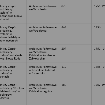
lniczy Zespół
Archiwum Państwowe
870
1955-19
ółdzielczy
we Wrocławiu
rzełom” w
odzanowie b.pow.
łowski
lniczy Zespół
Archiwum Państwowe
869
1956
ółdzielczy
we Wrocławiu
rzełom” w
rabownie Małym
pow. trzebnicki
lniczy Zespół
Archiwum Państwowe
207
1951 - 
ółdzielczy
we Wrocławiu
rzełom” w Gajewie
Oddział w Kamieńcu
wiat Nowa Ruda
Ząbkowickim
lniczy Zespół
Archiwum Państwowe
110
1955 - 
ółdzielczy
w Koszalinie Oddział
rzełom” w
w Szczecinku
echach
lniczy Zespół
Archiwum Państwowe
180
1957-19
ółdzielczy “Przełom
we Wrocławiu
ździernikowy” w
Oddział w Legnicy
obli (pow.
otoryjski)