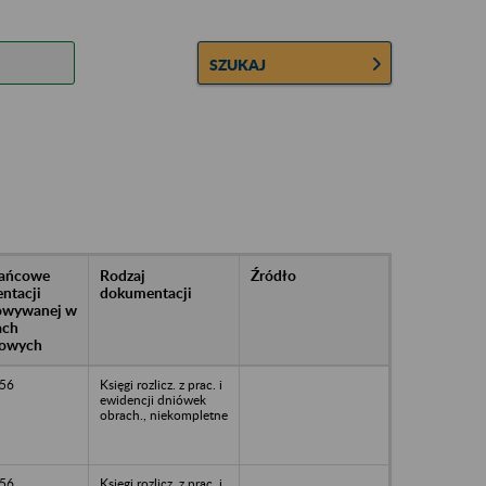
SZUKAJ
rańcowe
Rodzaj
Źródło
ntacji
dokumentacji
owywanej w
ach
owych
56
Księgi rozlicz. z prac. i
ewidencji dniówek
obrach., niekompletne
56
Księgi rozlicz. z prac. i