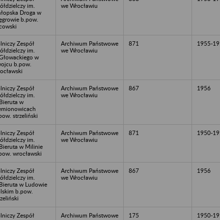
ółdzielczy im.
we Wrocławiu
łopska Droga w
growie b.pow.
cowski
lniczy Zespół
Archiwum Państwowe
871
1955-19
ółdzielczy im.
we Wrocławiu
Głowackiego w
ojcu b.pow.
ocławski
lniczy Zespół
Archiwum Państwowe
867
1956
ółdzielczy im.
we Wrocławiu
Bieruta w
emionowicach
pow. strzeliński
lniczy Zespół
Archiwum Państwowe
871
1950-19
ółdzielczy im.
we Wrocławiu
Bieruta w Milinie
pow. wrocławski
lniczy Zespół
Archiwum Państwowe
867
1956
ółdzielczy im.
we Wrocławiu
Bieruta w Ludowie
lskim b.pow.
rzeliński
lniczy Zespół
Archiwum Państwowe
175
1950-19