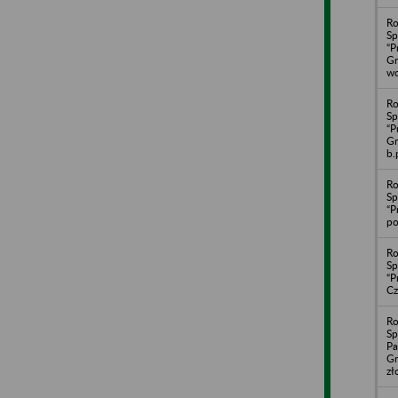
Ro
Sp
“P
Gr
wo
Ro
Sp
“P
G
b.
Ro
Sp
“P
po
Ro
Sp
“P
Cz
Ro
Sp
Pa
Gr
zł