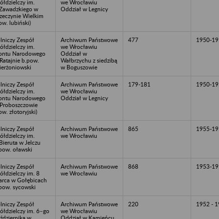
ółdzielczy im.
we Wrocławiu
Zawadzkiego w
Oddział w Legnicy
zeczynie Wielkim
ow. lubiński)
lniczy Zespół
Archiwum Państwowe
477
1950-19
ółdzielczy im.
we Wrocławiu
ontu Narodowego
Oddział w
Ratajnie b.pow.
Wałbrzychu z siedzibą
ierżoniowski
w Boguszowie
lniczy Zespół
Archiwum Państwowe
179-181
1950-19
ółdzielczy im.
we Wrocławiu
ontu Narodowego
Oddział w Legnicy
Proboszczowie
ow. złotoryjski)
lniczy Zespół
Archiwum Państwowe
865
1955-19
ółdzielczy im.
we Wrocławiu
Bieruta w Jelczu
pow. oławski
lniczy Zespół
Archiwum Państwowe
868
1953-19
ółdzielczy im. 8
we Wrocławiu
rca w Gołębicach
pow. sycowski
lniczy Zespół
Archiwum Państwowe
220
1952 - 
ółdzielczy im. 6–go
we Wrocławiu
ździernika w
Oddział w Kamieńcu