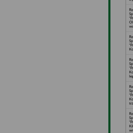
Ro
Sp
“P
Ol
wo
Ro
Sp
“P
Ko
Ro
Sp
“P
Ko
le
Ro
Sp
“P
Ko
tr
Ro
Sp
“P
Ki
wr