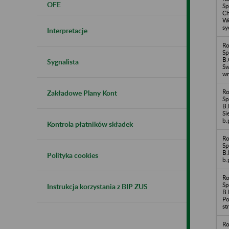
OFE
Sp
Ch
Wę
sy
Interpretacje
Ro
Sp
B.
Sygnalista
Sw
wr
Ro
Zakładowe Plany Kont
Sp
B.
Si
b.
Kontrola płatników składek
Ro
Sp
B.
Polityka cookies
b.
Ro
Sp
Instrukcja korzystania z BIP ZUS
B.
Po
st
Ro