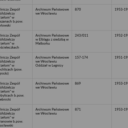
lniczy Zespół
Archiwum Państwowe
870
1953-19
ółdzielczy
we Wrocławiu
rzełom” w
szanach b.pow.
łowski
lniczy Zespół
Archiwum Państwowe
243/011
1952-19
ółdzielczy
w Elblągu z siedzibą w
rzełom” w
Malborku
ścieleczkach
lniczy Zespół
Archiwum Państwowe
157-174
1951-19
ółdzielczy
we Wrocławiu
rzełom” w
Oddział w Legnicy
chlicach (pow.
gnicki)
lniczy Zespół
Archiwum Państwowe
869
1953-19
ółdzielczy
we Wrocławiu
rzełom” w
bylicach b.pow.
zebnicki
lniczy Zespół
Archiwum Państwowe
871
1953-19
ółdzielczy
we Wrocławiu
rzełom” w
lianowie b.pow.
ocławski