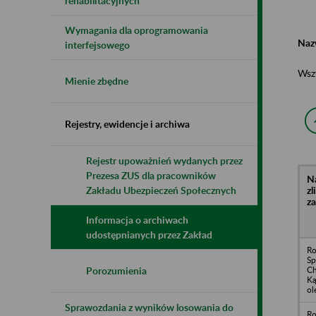
rehabilitacyjnych
Wymagania dla oprogramowania
Naz
interfejsowego
Wsz
Mienie zbędne
Rejestry, ewidencje i archiwa
Rejestr upoważnień wydanych przez
Prezesa ZUS dla pracowników
N
z
Zakładu Ubezpieczeń Społecznych
z
Informacja o archiwach
udostępnianych przez Zakład
Ro
Sp
Ch
Porozumienia
Ką
ol
Sprawozdania z wyników losowania do
Ro