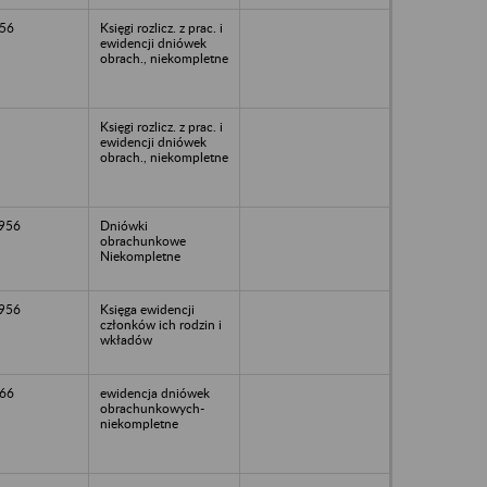
56
Księgi rozlicz. z prac. i
ewidencji dniówek
obrach., niekompletne
Księgi rozlicz. z prac. i
ewidencji dniówek
obrach., niekompletne
1956
Dniówki
obrachunkowe
Niekompletne
1956
Księga ewidencji
członków ich rodzin i
wkładów
66
ewidencja dniówek
obrachunkowych-
niekompletne