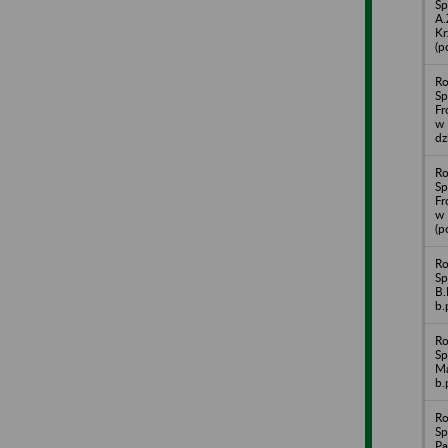
Sp
A.
Kr
(p
Ro
Sp
Fr
w 
dz
Ro
Sp
Fr
w 
(p
Ro
Sp
B.
b.
Ro
Sp
Ma
b.
Ro
Sp
Pa