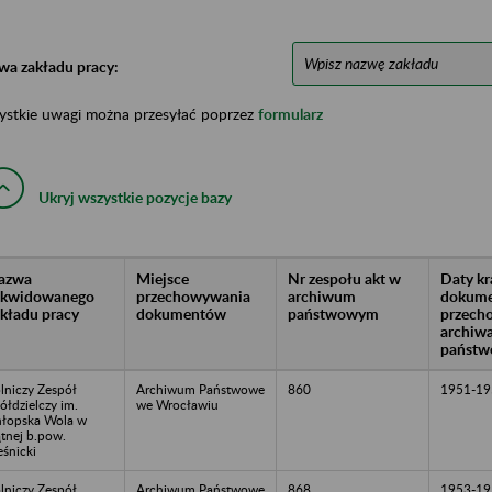
wa zakładu pracy:
ystkie uwagi można przesyłać poprzez
formularz
Ukryj wszystkie pozycje bazy
azwa
Miejsce
Nr zespołu akt w
Daty k
likwidowanego
przechowywania
archiwum
dokume
akładu pracy
dokumentów
państwowym
przech
archiw
państw
lniczy Zespół
Archiwum Państwowe
860
1951-19
ółdzielczy im.
we Wrocławiu
łopska Wola w
tnej b.pow.
eśnicki
lniczy Zespół
Archiwum Państwowe
868
1953-19