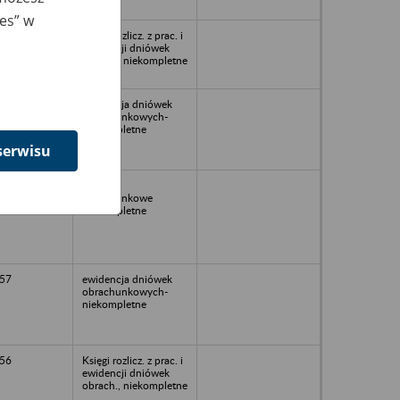
ies” w
Księgi rozlicz. z prac. i
ewidencji dniówek
obrach., niekompletne
58
ewidencja dniówek
obrachunkowych-
niekompletne
serwisu
1957
Dniówki
obrachunkowe
niekompletne
57
ewidencja dniówek
obrachunkowych-
niekompletne
56
Księgi rozlicz. z prac. i
ewidencji dniówek
obrach., niekompletne