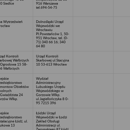
0 Siedlce
916 Warszawa
tel.694-54-75
ba Wytrzeźwień
Dolnośląski Urząd
rocław
Wojewódzki we
Wrocławiu
Pl.Powstańców 1, 50-
951 Wrocław, tel. (0-
71) 340 66 16; 340
64 80
ząd Kontroli
Urząd Kontroli
arbowej Wałbrzych
Skarbowej ul.Stacyjna
.Ogrodowa 15 58-
10 53-613 Wrocław
6 Wałbrzych
ejskie
Wydział
zedsiębiorstwo
Administracyjny
emontow Obiektów
Lubuskiego Urzędu
kolnych
Wojewódzkiego w
.Gwiaździsta 24
Gorzowie Wlkp.
rzów Wlkp.
ul.Jagiellończyka 8 0-
95 7215 396
ejskie
Łódzki Urząd
zedsiębiorstwo
Wojewódzki w Łodzi
stalacyjne Łódź, ul.
Zakład Obsługi
ukowa 13
Administracji ul.
Żeromskiego 87 Łódź