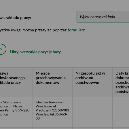
wa zakładu pracy:
ystkie uwagi można przesyłać poprzez
formularz
Ukryj wszystkie pozycje bazy
azwa
Miejsce
Nr zespołu akt w
Daty k
likwidowanego
przechowywania
archiwum
dokume
akładu pracy
dokumentów
państwowym
przech
archiw
państw
ba Skarbowa w
Izba Skarbowa we
gnica ul. Najśw.
Wrocławiu ul.
rii Panny 3 59-220
Pretficza 9/11 50-983
gnica
Wrocław tel.360-63-
00