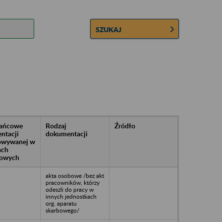
SZUKAJ
rańcowe
Rodzaj
Źródło
ntacji
dokumentacji
owywanej w
ach
owych
akta osobowe /bez akt
pracowników, którzy
odeszli do pracy w
innych jednostkach
org. aparatu
skarbowego/