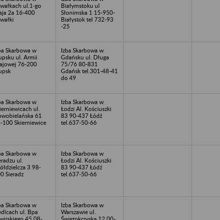
wałkach ul.1-go
Białymstoku ul
ja 2a 16-400
Słonimska 1 15-950-
wałki
Białystok tel 732-93
-25
ba Skarbowa w
Izba Skarbowa w
upsku ul. Armii
Gdańsku ul. Długa
ajowej 76-200
75/76 80-831
upsk
Gdańsk tel.301-48-41
do 49
ba Skarbowa w
Izba Skarbowa w
ierniewicach ul.
Łodzi Al. Kościuszki
wobielańska 61
83 90-437 Łódź
-100 Skierniewice
tel.637-50-66
ba Skarbowa w
Izba Skarbowa w
eradzu ul.
Łodzi Al. Kościuszki
ółdzielcza 3 98-
83 90-437 Łódź
0 Sieradz
tel.637-50-66
ba Skarbowa w
Izba Skarbowa w
edlcach ul. Bpa
Warszawie ul.
Świrskiego 45 08-
Świętokrzyska 12 00-