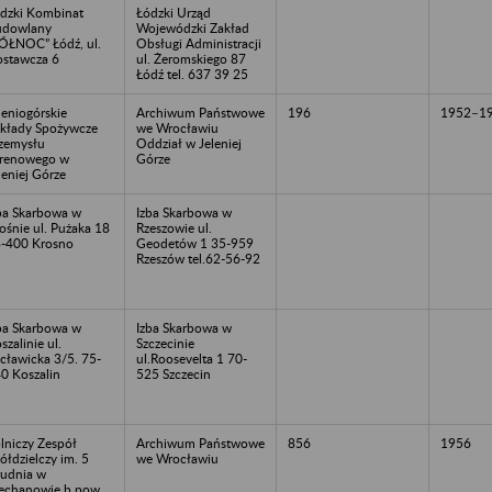
dzki Kombinat
Łódzki Urząd
udowlany
Wojewódzki Zakład
ÓŁNOC” Łódź, ul.
Obsługi Administracji
stawcza 6
ul. Żeromskiego 87
Łódź tel. 637 39 25
leniogórskie
Archiwum Państwowe
196
1952–1
kłady Spożywcze
we Wrocławiu
zemysłu
Oddział w Jeleniej
renowego w
Górze
leniej Górze
ba Skarbowa w
Izba Skarbowa w
ośnie ul. Pużaka 18
Rzeszowie ul.
-400 Krosno
Geodetów 1 35-959
Rzeszów tel.62-56-92
ba Skarbowa w
Izba Skarbowa w
szalinie ul.
Szczecinie
cławicka 3/5. 75-
ul.Roosevelta 1 70-
0 Koszalin
525 Szczecin
lniczy Zespół
Archiwum Państwowe
856
1956
ółdzielczy im. 5
we Wrocławiu
udnia w
echanowie b.pow.