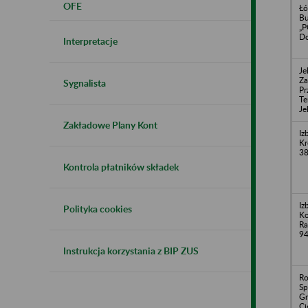
OFE
Łó
B
„P
Do
Interpretacje
Je
Za
Sygnalista
Pr
Te
Je
Zakładowe Plany Kont
Iz
Kr
38
Kontrola płatników składek
Iz
Polityka cookies
Ko
Ra
94
Instrukcja korzystania z BIP ZUS
Ro
Sp
Gr
Ci