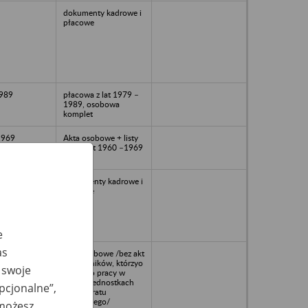
dokumenty kadrowe i
płacowe
1989
płacowa z lat 1979 –
1989, osobowa
komplet
1969
Akta osobowe + listy
płac z lat 1960 –1969
Dokumenty kadrowe i
płacowe
e
as
akta osobowe /bez akt
pracowników, którzyo
 swoje
deszli do pracy w
innych jednostkach
opcjonalne”,
org. aparatu
skarbowego/
 możesz