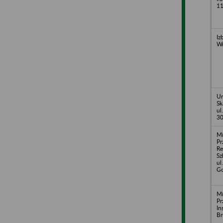
11
Iz
W
Ur
Sk
ul
30
Mi
Pr
R
Sz
ul
Go
Mi
Pr
In
Br