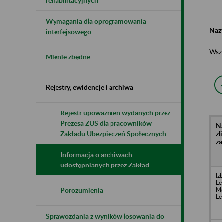
rehabilitacyjnych
Wymagania dla oprogramowania
Naz
interfejsowego
Wsz
Mienie zbędne
Rejestry, ewidencje i archiwa
Rejestr upoważnień wydanych przez
Prezesa ZUS dla pracowników
N
z
Zakładu Ubezpieczeń Społecznych
z
Informacja o archiwach
udostępnianych przez Zakład
Iz
Le
Ma
Porozumienia
Le
Sprawozdania z wyników losowania do