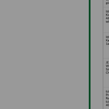
gó
Iz
Ko
46
te
Iz
Ka
1a
J
Wy
Sz
C
Łó
Pr
Ro
Łó
4