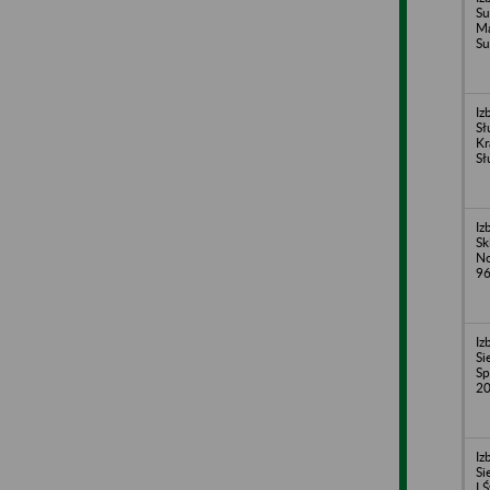
Su
Ma
Su
Iz
Sł
Kr
Sł
Iz
Sk
No
96
Iz
Si
Sp
20
Iz
Si
I.