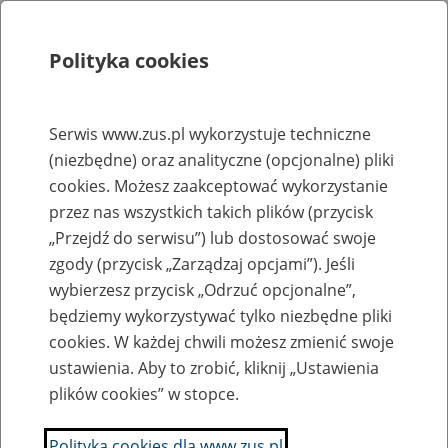
Polityka cookies
Szukaj
Menu
Serwis www.zus.pl wykorzystuje techniczne
(niezbędne) oraz analityczne (opcjonalne) pliki
Rejestry, ewidencje i archiwa
cookies. Możesz zaakceptować wykorzystanie
Baza zlikwidowanych lub
przez nas wszystkich takich plików (przycisk
„Przejdź do serwisu”) lub dostosować swoje
przekształconych zakładów pracy
zgody (przycisk „Zarządzaj opcjami”). Jeśli
wybierzesz przycisk „Odrzuć opcjonalne”,
Nazwa zakładu pracy:
będziemy wykorzystywać tylko niezbędne pliki
cookies. W każdej chwili możesz zmienić swoje
ustawienia. Aby to zrobić, kliknij „Ustawienia
plików cookies” w stopce.
SZUKAJ
Polityka cookies dla www.zus.pl