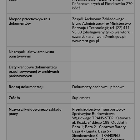
Pończoszniczych ul.Piotrkowska 270
Łódź
Zespół Archiwum Zakładowego -
Biuro Administracyjne Ministerstwo
Rozwoju i Technologii; tel. (22) 411
93 33 (obsługiwany tylko we wtorki i
czwartki); archiwum@mrit.gov.pl;
www.mrit.gov.pl
Dokumenty osobowe i płacowe
Suplement
Przedsiębiorstwo Transportowo-
Spedycyjne Budownictwa
Węglowego TRANS-STER, Katowice,
al. Roździeńskiego 188; Oddział I;
Baza 1; Baza 2 - Chorzów Batory;
Baza 4 - Ligota; Baza 5 -
Siemianowice Śl.; TRANSPED
Siemianowice Śl., Baza Grodziec;