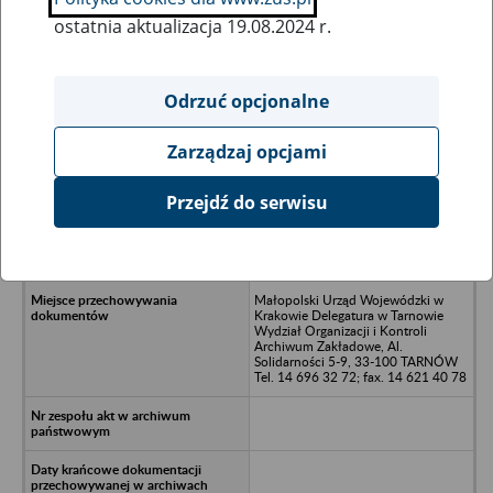
ostatnia aktualizacja 19.08.2024 r.
Wszystkie uwagi można przesyłać poprzez
formularz
Odrzuć opcjonalne
Zarządzaj opcjami
Ukryj wszystkie pozycje bazy
Przejdź do serwisu
Krakowskie Przeds. Eksportu Usług i
Budownictwa Komunalnego
„KOMEX” Kraków, ul. Rozrywka 1
Małopolski Urząd Wojewódzki w
Krakowie Delegatura w Tarnowie
Wydział Organizacji i Kontroli
Archiwum Zakładowe, Al.
Solidarności 5-9, 33-100 TARNÓW
Tel. 14 696 32 72; fax. 14 621 40 78