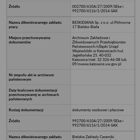
002700/610A/27/2009/SEke i
992700/6116/1/2014-SAK
BESKIDIANA Sp. z o.o. ul.Północna
17 Bielsko-Biała
Archiwum Zakładowe i
Zlikwidowanych Przedsiębiorstw
Państwowych/nŚląski Urząd
Wojewódzki w Katowicach/nul.
Jagiellońska 25, 40-032
Katowice/ntel. 32 326-46-08 lub
09/nwww.katowice.uw.gov.pl
dokumenty osobowe i płacowe
992700/610A/27/2009/SEke i
992700/6116/1/2014-SAK
Bielskie Zakłady Ceramiki