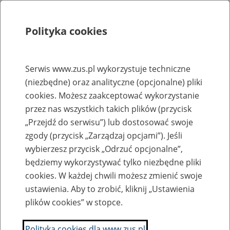
Polityka cookies
Szukaj
Menu
Serwis www.zus.pl wykorzystuje techniczne
(niezbędne) oraz analityczne (opcjonalne) pliki
Rejestry, ewidencje i archiwa
cookies. Możesz zaakceptować wykorzystanie
Baza zlikwidowanych lub
przez nas wszystkich takich plików (przycisk
„Przejdź do serwisu”) lub dostosować swoje
przekształconych zakładów pracy
zgody (przycisk „Zarządzaj opcjami”). Jeśli
wybierzesz przycisk „Odrzuć opcjonalne”,
Nazwa zakładu pracy:
będziemy wykorzystywać tylko niezbędne pliki
cookies. W każdej chwili możesz zmienić swoje
ustawienia. Aby to zrobić, kliknij „Ustawienia
plików cookies” w stopce.
SZUKAJ
Polityka cookies dla www.zus.pl