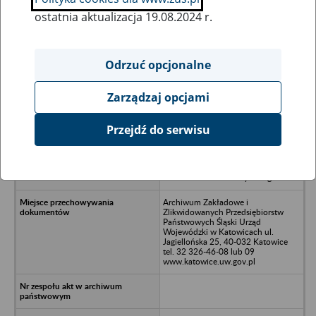
ostatnia aktualizacja 19.08.2024 r.
Wszystkie uwagi można przesyłać poprzez
formularz
Odrzuć opcjonalne
Zarządzaj opcjami
Ukryj wszystkie pozycje bazy
Przejdź do serwisu
Przedsiębiorstwo Doświadczalno-
Produkcyjne Dźwigów
Samochodowych „BUMAR-BEDES”
Bielsko-Biała ul.Gałczyńskiego 6
Archiwum Zakładowe i
Zlikwidowanych Przedsiębiorstw
Państwowych Śląski Urząd
Wojewódzki w Katowicach ul.
Jagiellońska 25, 40-032 Katowice
tel. 32 326-46-08 lub 09
www.katowice.uw.gov.pl