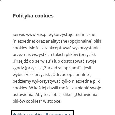
Polityka cookies
Szukaj
Menu
Serwis www.zus.pl wykorzystuje techniczne
(niezbędne) oraz analityczne (opcjonalne) pliki
Rejestry, ewidencje i archiwa
cookies. Możesz zaakceptować wykorzystanie
Baza zlikwidowanych lub
przez nas wszystkich takich plików (przycisk
„Przejdź do serwisu”) lub dostosować swoje
przekształconych zakładów pracy
zgody (przycisk „Zarządzaj opcjami”). Jeśli
wybierzesz przycisk „Odrzuć opcjonalne”,
Nazwa zakładu pracy:
będziemy wykorzystywać tylko niezbędne pliki
cookies. W każdej chwili możesz zmienić swoje
ustawienia. Aby to zrobić, kliknij „Ustawienia
plików cookies” w stopce.
SZUKAJ
Polityka cookies dla www.zus.pl