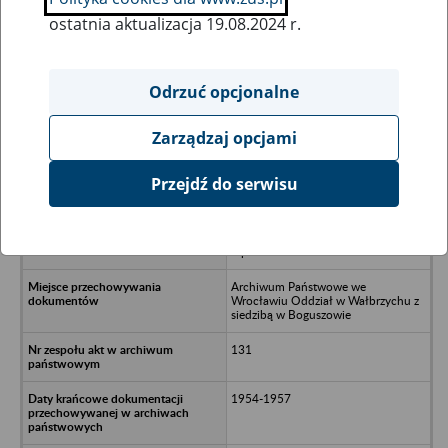
ostatnia aktualizacja 19.08.2024 r.
Wszystkie uwagi można przesyłać poprzez
formularz
Odrzuć opcjonalne
Zarządzaj opcjami
Ukryj wszystkie pozycje bazy
Przejdź do serwisu
Rolniczy Zespół Spółdzielczy im. II
Zjazd Polskiej Zjednoczonej Partii
Robotniczej w Cierniach Górnych
b.pow. świdnicki
Archiwum Państwowe we
Wrocławiu Oddział w Wałbrzychu z
siedzibą w Boguszowie
131
1954-1957