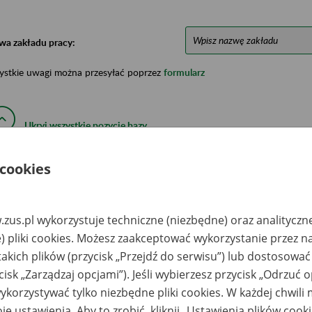
wa zakładu pracy:
ystkie uwagi można przesyłać poprzez
formularz
Ukryj wszystkie pozycje bazy
 cookies
azwa
Miejsce
Nr zespołu akt w
Daty k
likwidowanego
przechowywania
archiwum
dokume
akładu pracy
dokumentów
państwowym
przech
archiw
zus.pl wykorzystuje techniczne (niezbędne) oraz analityczn
państw
) pliki cookies. Możesz zaakceptować wykorzystanie przez n
lniczy Zespół
Archiwum Państwowe
461
1949-19
takich plików (przycisk „Przejdź do serwisu”) lub dostosować
ółdzielczy im. 9
we Wrocławiu
ja w Niemczy-
Oddział w
cisk „Zarządzaj opcjami”). Jeśli wybierzesz przycisk „Odrzuć 
etlinie b.pow.
Wałbrzychu z siedzibą
ierżoniowski
w Boguszowie
korzystywać tylko niezbędne pliki cookies. W każdej chwili
je ustawienia. Aby to zrobić, kliknij „Ustawienia plików cook
lniczy Zespół
Archiwum Państwowe
867
1956