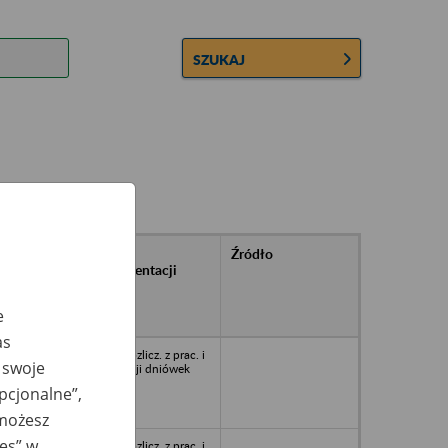
SZUKAJ
rańcowe
Rodzaj
Źródło
ntacji
dokumentacji
owywanej w
ach
e
owych
as
56
Księgi rozlicz. z prac. i
 swoje
ewidencji dniówek
opcjonalne”,
 możesz
ies” w
Księgi rozlicz. z prac. i