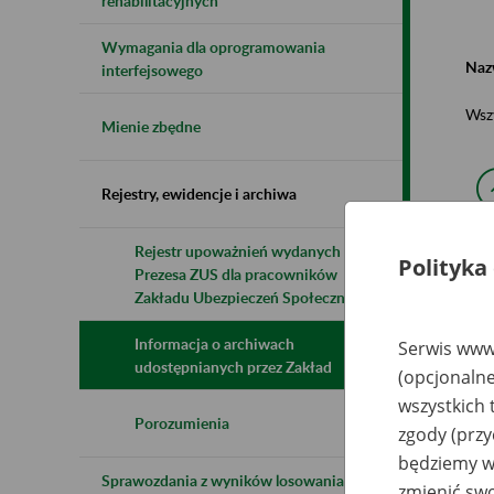
rehabilitacyjnych
Wymagania dla oprogramowania
Naz
interfejsowego
Wsz
Mienie zbędne
Rejestry, ewidencje i archiwa
Rejestr upoważnień wydanych przez
Polityka
Prezesa ZUS dla pracowników
N
z
Zakładu Ubezpieczeń Społecznych
z
Informacja o archiwach
Serwis www.
udostępnianych przez Zakład
(opcjonalne
Ro
wszystkich 
Sp
Ma
Porozumienia
zgody (przy
Ki
dz
będziemy wy
Sprawozdania z wyników losowania do
zmienić swo
Ro