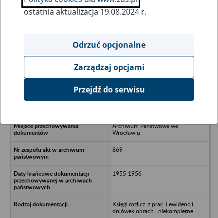
ostatnia aktualizacja 19.08.2024 r.
Wszystkie uwagi można przesyłać poprzez
formularz
Odrzuć opcjonalne
Zarządzaj opcjami
Ukryj wszystkie pozycje bazy
Przejdź do serwisu
Rolniczy Zespół Spółdzielczy im. 22
Lipca w Pęgowie b.pow. trzebnicki
Archiwum Państwowe we
Wrocławiu
869
1955-1956
Księgi rozlicz. z prac. i ewidencji
dniówek obrach., niekompletne