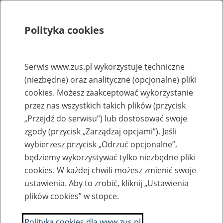
Polityka cookies
Szukaj
Menu
Serwis www.zus.pl wykorzystuje techniczne
(niezbędne) oraz analityczne (opcjonalne) pliki
Rejestry, ewidencje i archiwa
cookies. Możesz zaakceptować wykorzystanie
Baza zlikwidowanych lub
przez nas wszystkich takich plików (przycisk
„Przejdź do serwisu”) lub dostosować swoje
przekształconych zakładów pracy
zgody (przycisk „Zarządzaj opcjami”). Jeśli
wybierzesz przycisk „Odrzuć opcjonalne”,
Nazwa zakładu pracy:
będziemy wykorzystywać tylko niezbędne pliki
cookies. W każdej chwili możesz zmienić swoje
ustawienia. Aby to zrobić, kliknij „Ustawienia
plików cookies” w stopce.
SZUKAJ
Polityka cookies dla www.zus.pl