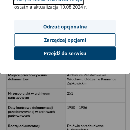
ostatnia aktualizacja 19.08.2024 r.
Wszystkie uwagi można przesyłać poprzez
formularz
Odrzuć opcjonalne
Zarządzaj opcjami
Ukryj wszystkie pozycje bazy
Przejdź do serwisu
Rolnicza Spółdzielnia Wytwórcza w
Kozieńcu powiat Ząbkowice Śląskie
Archiwum Państwowe we
Wrocławiu Oddział w Kamieńcu
Ząbkowickim
251
1950 – 1956
Dniówki obrachunkowe
Niekompletne