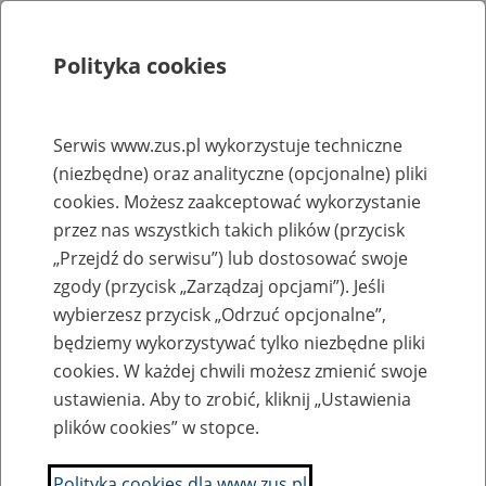
Polityka cookies
Szukaj
Menu
Serwis www.zus.pl wykorzystuje techniczne
(niezbędne) oraz analityczne (opcjonalne) pliki
Rejestry, ewidencje i archiwa
cookies. Możesz zaakceptować wykorzystanie
Baza zlikwidowanych lub
przez nas wszystkich takich plików (przycisk
„Przejdź do serwisu”) lub dostosować swoje
przekształconych zakładów pracy
zgody (przycisk „Zarządzaj opcjami”). Jeśli
wybierzesz przycisk „Odrzuć opcjonalne”,
Nazwa zakładu pracy:
będziemy wykorzystywać tylko niezbędne pliki
cookies. W każdej chwili możesz zmienić swoje
ustawienia. Aby to zrobić, kliknij „Ustawienia
plików cookies” w stopce.
SZUKAJ
Polityka cookies dla www.zus.pl