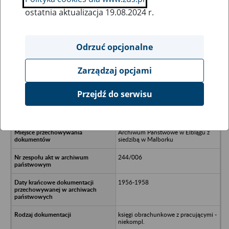
ostatnia aktualizacja 19.08.2024 r.
Wszystkie uwagi można przesyłać poprzez
formularz
Odrzuć opcjonalne
Zarządzaj opcjami
Ukryj wszystkie pozycje bazy
Przejdź do serwisu
Rolnicze Zrzeszenie Spółdzielcze
Wytwórcze “Nogat” w Białej Górze
Archiwum Państwowe w Elblągu z
siedzibą w Malborku
244/006
1956-1958
księgi obrachunkowe z pracującymi -
niekompl.