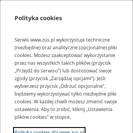
Polityka cookies
Szukaj
Menu
Serwis www.zus.pl wykorzystuje techniczne
(niezbędne) oraz analityczne (opcjonalne) pliki
Rejestry, ewidencje i archiwa
cookies. Możesz zaakceptować wykorzystanie
Baza zlikwidowanych lub
przez nas wszystkich takich plików (przycisk
„Przejdź do serwisu”) lub dostosować swoje
przekształconych zakładów pracy
zgody (przycisk „Zarządzaj opcjami”). Jeśli
wybierzesz przycisk „Odrzuć opcjonalne”,
Nazwa zakładu pracy:
będziemy wykorzystywać tylko niezbędne pliki
cookies. W każdej chwili możesz zmienić swoje
ustawienia. Aby to zrobić, kliknij „Ustawienia
plików cookies” w stopce.
SZUKAJ
Polityka cookies dla www.zus.pl