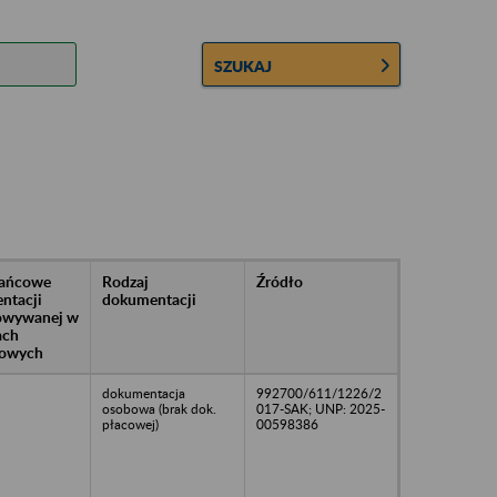
SZUKAJ
rańcowe
Rodzaj
Źródło
ntacji
dokumentacji
owywanej w
ach
owych
dokumentacja
992700/611/1226/2
osobowa (brak dok.
017-SAK; UNP: 2025-
płacowej)
00598386