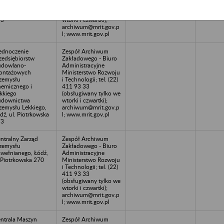
zemysłu Lekkiego,
411 93 33
dź, ul. Piotrkowska
(obsługiwany tylko we
73
wtorki i czwartki);
archiwum@mrit.gov.p
l; www.mrit.gov.pl
ednoczenie
Zespół Archiwum
zedsiębiorstw
Zakładowego - Biuro
dowlano-
Administracyjne
ontażowych
Ministerstwo Rozwoju
zemysłu
i Technologii; tel. (22)
emicznego i
411 93 33
kkiego
(obsługiwany tylko we
udownictwa
wtorki i czwartki);
zemysłu Lekkiego,
archiwum@mrit.gov.p
dź, ul. Piotrkowska
l; www.mrit.gov.pl
73
ntralny Zarząd
Zespół Archiwum
zemysłu
Zakładowego - Biuro
wełnianego, Łódź,
Administracyjne
.Piotrkowska 270
Ministerstwo Rozwoju
i Technologii; tel. (22)
411 93 33
(obsługiwany tylko we
wtorki i czwartki);
archiwum@mrit.gov.p
l; www.mrit.gov.pl
ntrala Maszyn
Zespół Archiwum