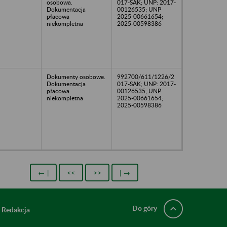
osobowa.
017-SAK; UNP: 2017-
Dokumentacja
00126535; UNP
płacowa
2025-00661654;
niekompletna
2025-00598386
Dokumenty osobowe.
992700/611/1226/2
Dokumentacja
017-SAK; UNP: 2017-
płacowa
00126535; UNP
niekompletna
2025-00661654;
2025-00598386
← |
<<
>>
| →
Do góry
Redakcja