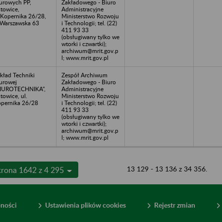
urowych PP,
Zakładowego - Biuro
towice,
Administracyjne
.Kopernika 26/28,
Ministerstwo Rozwoju
.Warszawska 63
i Technologii; tel. (22)
411 93 33
(obsługiwany tylko we
wtorki i czwartki);
archiwum@mrit.gov.p
l; www.mrit.gov.pl
kład Techniki
Zespół Archiwum
urowej
Zakładowego - Biuro
BIUROTECHNIKA",
Administracyjne
towice, ul.
Ministerstwo Rozwoju
pernika 26/28
i Technologii; tel. (22)
411 93 33
(obsługiwany tylko we
wtorki i czwartki);
archiwum@mrit.gov.p
l; www.mrit.gov.pl
13 129 - 13 136 z 34 356.
trona 1642 z 4 295
pności
Ustawienia plików cookies
Rejestr zmian