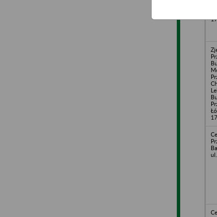
Pr
Łó
1
Zj
Pr
Bu
M
Pr
Ch
Le
B
Pr
Łó
1
Ce
Pr
Ba
ul
Ce