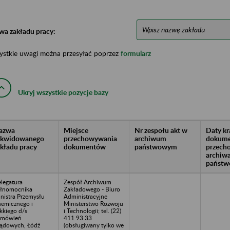
wa zakładu pracy:
ystkie uwagi można przesyłać poprzez
formularz
Ukryj wszystkie pozycje bazy
azwa
Miejsce
Nr zespołu akt w
Daty k
likwidowanego
przechowywania
archiwum
dokume
akładu pracy
dokumentów
państwowym
przech
archiw
państw
legatura
Zespół Archiwum
łnomocnika
Zakładowego - Biuro
nistra Przemysłu
Administracyjne
emicznego i
Ministerstwo Rozwoju
kkiego d/s
i Technologii; tel. (22)
amówień
411 93 33
ądowych, Łódź
(obsługiwany tylko we