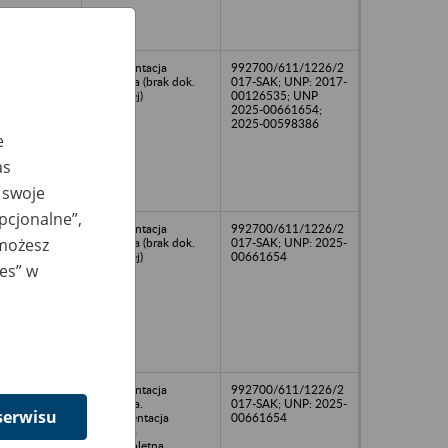
dokumentacja
992700/611/1226/2
osobowa (brak dok.
017-SAK; UNP: 2017-
płacowej)
00126535; UNP
2025-00661654;
2025-00598386
e
as
 swoje
opcjonalne”,
dokumentacja
992700/611/1226/2
 możesz
osobowa (brak dok.
017-SAK; UNP: 2025-
płacowej)
00661654
ies” w
dokumentacja
992700/611/1226/2
osobowa.
017-SAK; UNP: 2025-
serwisu
Dokumentacja
00661654
płacowa
niekompletna