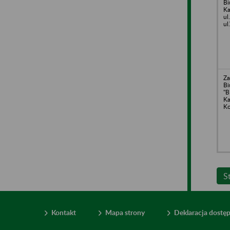
Bi
Ka
ul
ul
Za
Bi
"
Ka
Ko
S
Kontakt
Mapa strony
Deklaracja dostę