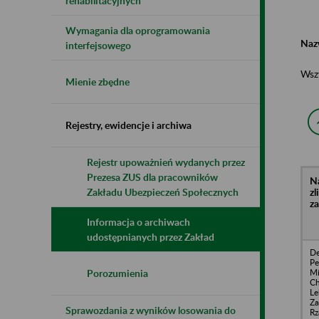
rehabilitacyjnych
Wymagania dla oprogramowania
Naz
interfejsowego
Wsz
Mienie zbędne
Rejestry, ewidencje i archiwa
Rejestr upoważnień wydanych przez
Prezesa ZUS dla pracowników
N
z
Zakładu Ubezpieczeń Społecznych
z
Informacja o archiwach
udostępnianych przez Zakład
De
Pe
Mi
Porozumienia
Ch
Le
Z
Sprawozdania z wyników losowania do
Rz