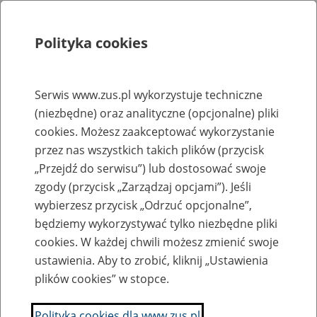
Polityka cookies
Szukaj
Menu
Serwis www.zus.pl wykorzystuje techniczne
(niezbędne) oraz analityczne (opcjonalne) pliki
Rejestry, ewidencje i archiwa
cookies. Możesz zaakceptować wykorzystanie
Baza zlikwidowanych lub
przez nas wszystkich takich plików (przycisk
„Przejdź do serwisu”) lub dostosować swoje
przekształconych zakładów pracy
zgody (przycisk „Zarządzaj opcjami”). Jeśli
wybierzesz przycisk „Odrzuć opcjonalne”,
Nazwa zakładu pracy:
będziemy wykorzystywać tylko niezbędne pliki
cookies. W każdej chwili możesz zmienić swoje
ustawienia. Aby to zrobić, kliknij „Ustawienia
plików cookies” w stopce.
SZUKAJ
Polityka cookies dla www.zus.pl