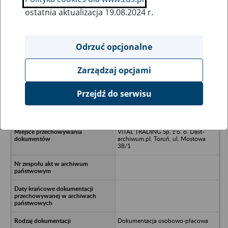
ostatnia aktualizacja 19.08.2024 r.
Wszystkie uwagi można przesyłać poprzez
formularz
Odrzuć opcjonalne
Zarządzaj opcjami
Ukryj wszystkie pozycje bazy
Przejdź do serwisu
PSTBR Słupsk
VITAL TRADING Sp. z o. o. Dast-
archiwum.pl, Toruń, ul. Mostowa
38/1
Dokumentacja osobowo-płacowa