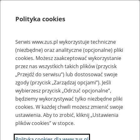
Polityka cookies
Szukaj
Menu
Serwis www.zus.pl wykorzystuje techniczne
(niezbędne) oraz analityczne (opcjonalne) pliki
Rejestry, ewidencje i archiwa
cookies. Możesz zaakceptować wykorzystanie
Baza zlikwidowanych lub
przez nas wszystkich takich plików (przycisk
„Przejdź do serwisu”) lub dostosować swoje
przekształconych zakładów pracy
zgody (przycisk „Zarządzaj opcjami”). Jeśli
wybierzesz przycisk „Odrzuć opcjonalne”,
Nazwa zakładu pracy:
będziemy wykorzystywać tylko niezbędne pliki
cookies. W każdej chwili możesz zmienić swoje
ustawienia. Aby to zrobić, kliknij „Ustawienia
plików cookies” w stopce.
SZUKAJ
Polityka cookies dla www.zus.pl