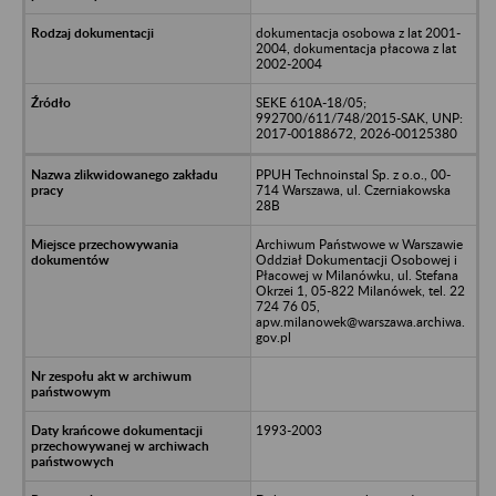
dokumentacja osobowa z lat 2001-
2004, dokumentacja płacowa z lat
2002-2004
SEKE 610A-18/05;
992700/611/748/2015-SAK, UNP:
2017-00188672, 2026-00125380
PPUH Technoinstal Sp. z o.o., 00-
714 Warszawa, ul. Czerniakowska
28B
Archiwum Państwowe w Warszawie
Oddział Dokumentacji Osobowej i
Płacowej w Milanówku, ul. Stefana
Okrzei 1, 05-822 Milanówek, tel. 22
724 76 05,
apw.milanowek@warszawa.archiwa.
gov.pl
1993-2003