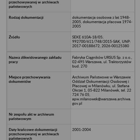
dokumentacja osobowa z lat 1948-
2005, dokumentacja płacowa 1974-
2005
SEKE 610A-18/05;
992700/611/748/2015-SAK, UNP:
2017-00188672, 2026-00125380
Fabryka Ciągników URSUS Sp. z o.o.,
02-495 Warszawa, ul. Traktorzystów
bud. 270
Archiwum Państwowe w Warszawie
Oddział Dokumentacji Osobowej i
Płacowej w Milanówku, ul. Stefana
Okrzei 1, 05-822 Milanówek, tel. 22
724 76 05,
apw.milanowek@warszawa.archiwa.
gov.pl
2001-2004