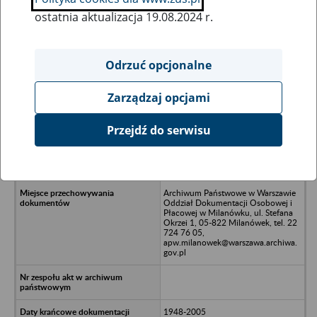
ostatnia aktualizacja 19.08.2024 r.
Wszystkie uwagi można przesyłać poprzez
formularz
Odrzuć opcjonalne
Zarządzaj opcjami
Ukryj wszystkie pozycje bazy
Przejdź do serwisu
Gminna Spółdzielnia Samopomoc
Chłopska w Solcu Kujawskim, Solec
Kujawski, ul. Leśna 2
Archiwum Państwowe w Warszawie
Oddział Dokumentacji Osobowej i
Płacowej w Milanówku, ul. Stefana
Okrzei 1, 05-822 Milanówek, tel. 22
724 76 05,
apw.milanowek@warszawa.archiwa.
gov.pl
1948-2005