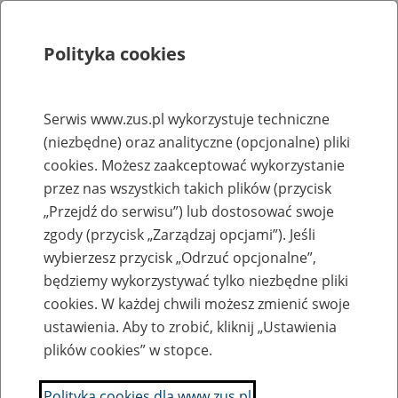
Polityka cookies
Szukaj
Menu
Serwis www.zus.pl wykorzystuje techniczne
(niezbędne) oraz analityczne (opcjonalne) pliki
Rejestry, ewidencje i archiwa
cookies. Możesz zaakceptować wykorzystanie
Baza zlikwidowanych lub
przez nas wszystkich takich plików (przycisk
„Przejdź do serwisu”) lub dostosować swoje
przekształconych zakładów pracy
zgody (przycisk „Zarządzaj opcjami”). Jeśli
wybierzesz przycisk „Odrzuć opcjonalne”,
Nazwa zakładu pracy:
będziemy wykorzystywać tylko niezbędne pliki
cookies. W każdej chwili możesz zmienić swoje
ustawienia. Aby to zrobić, kliknij „Ustawienia
plików cookies” w stopce.
SZUKAJ
Polityka cookies dla www.zus.pl