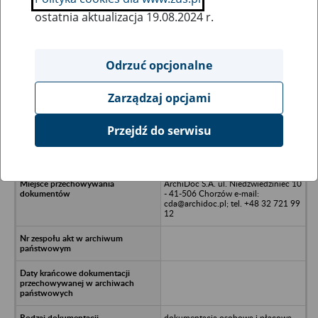
ostatnia aktualizacja 19.08.2024 r.
Wszystkie uwagi można przesyłać poprzez
formularz
Odrzuć opcjonalne
Zarządzaj opcjami
Ukryj wszystkie pozycje bazy
Przejdź do serwisu
STORS sp. z o.o. w upadłości,
Sosnowiec ul. Wopistów 15 B
ArchiDoc S.A. ul. Niedźwiedziniec 10
- 41-506 Chorzów e-mail:
cda@archidoc.pl; tel. +48 32 721 99
12
dokumentacja osobowa i płacowa