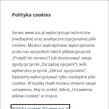
Polityka cookies
Szukaj
Menu
Serwis www.zus.pl wykorzystuje techniczne
(niezbędne) oraz analityczne (opcjonalne) pliki
Rejestry, ewidencje i archiwa
cookies. Możesz zaakceptować wykorzystanie
Baza zlikwidowanych lub
przez nas wszystkich takich plików (przycisk
„Przejdź do serwisu”) lub dostosować swoje
przekształconych zakładów pracy
zgody (przycisk „Zarządzaj opcjami”). Jeśli
wybierzesz przycisk „Odrzuć opcjonalne”,
Nazwa zakładu pracy:
będziemy wykorzystywać tylko niezbędne pliki
cookies. W każdej chwili możesz zmienić swoje
ustawienia. Aby to zrobić, kliknij „Ustawienia
plików cookies” w stopce.
SZUKAJ
Polityka cookies dla www.zus.pl