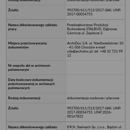
992700/611/513/2017-SAK; UNP:
2017-00054755
Przedsiębiorstwo Produkcji
Budowlanej STALBUD, Dąbrowa
Górnicza ul. Zaplecze 3
ArchiDoc S.A. ul. Niedźwiedziniec 10
- 41-506 Chorzów e-mail:
cda@archidoc.pl; tel. +48 32 721 99
12
dokumentacja osobowa i płacowa
992700/611/513/2017-SAK; UNP:
2017-00054755, UNP 2026-
00167822
P.R.N. Stalmech Sp. z o.o., Będzin ul.