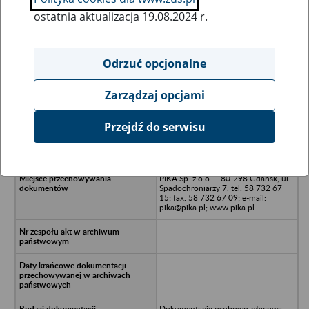
ostatnia aktualizacja 19.08.2024 r.
Wszystkie uwagi można przesyłać poprzez
formularz
Odrzuć opcjonalne
Zarządzaj opcjami
Ukryj wszystkie pozycje bazy
Przejdź do serwisu
KOTLIN w Kotlinie
PIKA Sp. z o.o. – 80-298 Gdańsk, ul.
Spadochroniarzy 7, tel. 58 732 67
15; fax. 58 732 67 09; e-mail:
pika@pika.pl; www.pika.pl
Dokumentacja osobowo-płacowa