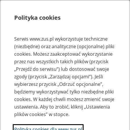
Polityka cookies
Szukaj
Menu
Serwis www.zus.pl wykorzystuje techniczne
(niezbędne) oraz analityczne (opcjonalne) pliki
Rejestry, ewidencje i archiwa
cookies. Możesz zaakceptować wykorzystanie
Baza zlikwidowanych lub
przez nas wszystkich takich plików (przycisk
„Przejdź do serwisu”) lub dostosować swoje
przekształconych zakładów pracy
zgody (przycisk „Zarządzaj opcjami”). Jeśli
wybierzesz przycisk „Odrzuć opcjonalne”,
Nazwa zakładu pracy:
będziemy wykorzystywać tylko niezbędne pliki
cookies. W każdej chwili możesz zmienić swoje
ustawienia. Aby to zrobić, kliknij „Ustawienia
plików cookies” w stopce.
SZUKAJ
Polityka cookies dla www.zus.pl