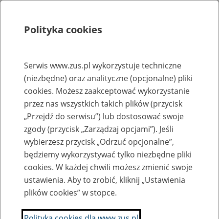
Polityka cookies
Szukaj
Menu
Serwis www.zus.pl wykorzystuje techniczne
(niezbędne) oraz analityczne (opcjonalne) pliki
Rejestry, ewidencje i archiwa
cookies. Możesz zaakceptować wykorzystanie
Baza zlikwidowanych lub
przez nas wszystkich takich plików (przycisk
„Przejdź do serwisu”) lub dostosować swoje
przekształconych zakładów pracy
zgody (przycisk „Zarządzaj opcjami”). Jeśli
wybierzesz przycisk „Odrzuć opcjonalne”,
Nazwa zakładu pracy:
będziemy wykorzystywać tylko niezbędne pliki
cookies. W każdej chwili możesz zmienić swoje
ustawienia. Aby to zrobić, kliknij „Ustawienia
plików cookies” w stopce.
SZUKAJ
Polityka cookies dla www.zus.pl