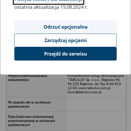
ostatnia aktualizacja 19.08.2024 r.
Wszystkie uwagi można przesyłać poprzez
formularz
Odrzuć opcjonalne
Zarządzaj opcjami
Ukryj wszystkie pozycje bazy
Przejdź do serwisu
ALUCO - PLAST Sp. z o.o.,42-200
Częstochowa ul.NMP 64
Kompleksowe Usługi Archiwizacyjne
"TABULUS" Sp. z o.o., Reginów 96,
96-232 Reginów, tel./fax 0-46 813-
12-03; www.tabulus.com.pl;
biuro@tabulus.com.pl