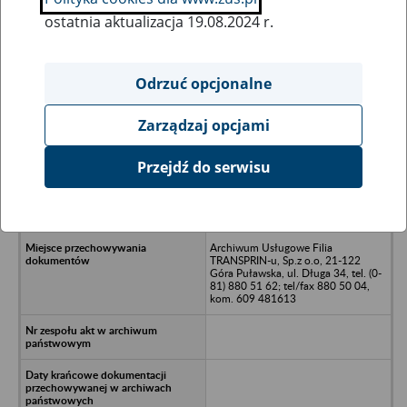
ostatnia aktualizacja 19.08.2024 r.
Wszystkie uwagi można przesyłać poprzez
formularz
Odrzuć opcjonalne
Zarządzaj opcjami
Ukryj wszystkie pozycje bazy
Przejdź do serwisu
P.P.SPIN Sp. z o.o., /nwcześniej:
Przedsiębiorstwo Produkcyjne
"INTECH", Lublin/nul.Krzemionki 7
Archiwum Usługowe Filia
TRANSPRIN-u, Sp.z o.o, 21-122
Góra Puławska, ul. Długa 34, tel. (0-
81) 880 51 62; tel/fax 880 50 04,
kom. 609 481613