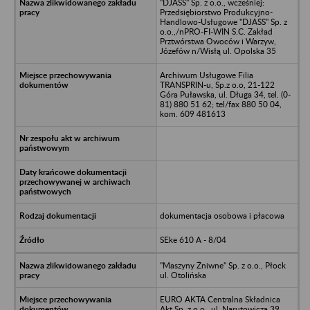
"DJASS" Sp. z o.o., wcześniej:
Przedsiębiorstwo Produkcyjno-
Handlowo-Usługowe "DJASS" Sp. z
o.o.,/nPRO-FI-WIN S.C. Zakład
Prztwórstwa Owoców i Warzyw,
Józefów n/Wisłą ul. Opolska 35
Archiwum Usługowe Filia
TRANSPRIN-u, Sp.z o.o, 21-122
Góra Puławska, ul. Długa 34, tel. (0-
81) 880 51 62; tel/fax 880 50 04,
kom. 609 481613
dokumentacja osobowa i płacowa
SEke 610 A - 8/04
"Maszyny Żniwne" Sp. z o.o., Płock
ul. Otolińska
EURO AKTA Centralna Składnica
Akt Sp. z o.o., ul. Narutowicza 39,