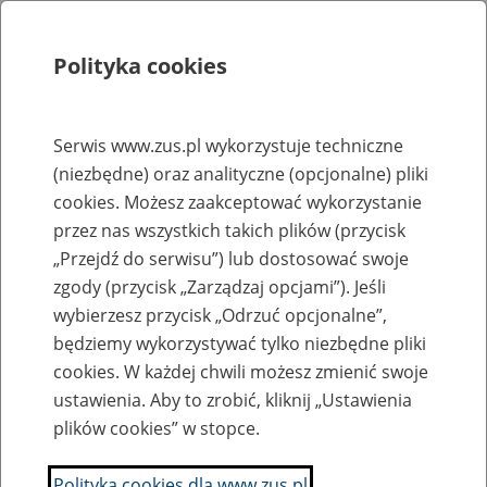
Polityka cookies
Szukaj
Menu
Serwis www.zus.pl wykorzystuje techniczne
(niezbędne) oraz analityczne (opcjonalne) pliki
Rejestry, ewidencje i archiwa
cookies. Możesz zaakceptować wykorzystanie
Baza zlikwidowanych lub
przez nas wszystkich takich plików (przycisk
„Przejdź do serwisu”) lub dostosować swoje
przekształconych zakładów pracy
zgody (przycisk „Zarządzaj opcjami”). Jeśli
wybierzesz przycisk „Odrzuć opcjonalne”,
Nazwa zakładu pracy:
będziemy wykorzystywać tylko niezbędne pliki
cookies. W każdej chwili możesz zmienić swoje
ustawienia. Aby to zrobić, kliknij „Ustawienia
plików cookies” w stopce.
SZUKAJ
Polityka cookies dla www.zus.pl