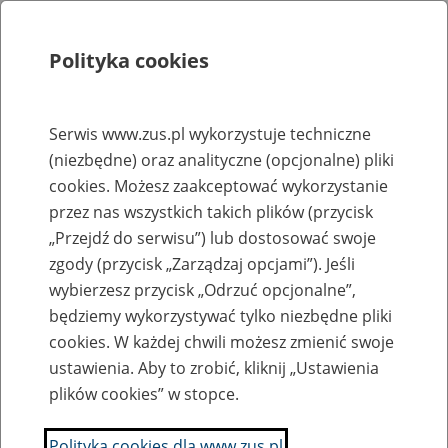
Polityka cookies
Szukaj
Menu
Serwis www.zus.pl wykorzystuje techniczne
(niezbędne) oraz analityczne (opcjonalne) pliki
Rejestry, ewidencje i archiwa
cookies. Możesz zaakceptować wykorzystanie
Baza zlikwidowanych lub
przez nas wszystkich takich plików (przycisk
„Przejdź do serwisu”) lub dostosować swoje
przekształconych zakładów pracy
zgody (przycisk „Zarządzaj opcjami”). Jeśli
wybierzesz przycisk „Odrzuć opcjonalne”,
Nazwa zakładu pracy:
będziemy wykorzystywać tylko niezbędne pliki
cookies. W każdej chwili możesz zmienić swoje
ustawienia. Aby to zrobić, kliknij „Ustawienia
plików cookies” w stopce.
SZUKAJ
Polityka cookies dla www.zus.pl