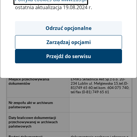
ostatnia aktualizacja 19.08.2024 r.
Wszystkie uwagi można przesyłać poprzez
formularz
Odrzuć opcjonalne
Zarządzaj opcjami
Ukryj wszystkie pozycje bazy
Przejdź do serwisu
BT Brzeg, sp. z o.o. , Brzeg
EMIKS Składnica Akt Sp.z o.o. 20-
234 Lublin ul. Mełgiewska 15,tel.(0-
81)749 65 60,tel.kom. 604 075 740;
tel/fax (0-81) 749 65 61
dokumentacja osobowa i płacowa z