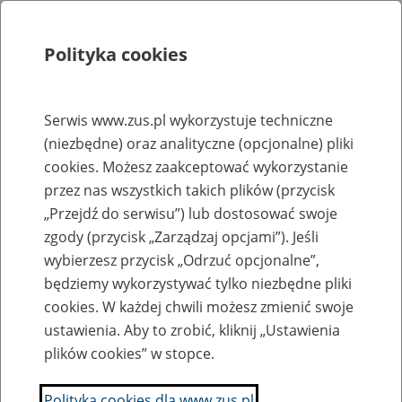
Polityka cookies
Szukaj
Menu
Serwis www.zus.pl wykorzystuje techniczne
(niezbędne) oraz analityczne (opcjonalne) pliki
Rejestry, ewidencje i archiwa
cookies. Możesz zaakceptować wykorzystanie
Baza zlikwidowanych lub
przez nas wszystkich takich plików (przycisk
„Przejdź do serwisu”) lub dostosować swoje
przekształconych zakładów pracy
zgody (przycisk „Zarządzaj opcjami”). Jeśli
wybierzesz przycisk „Odrzuć opcjonalne”,
Nazwa zakładu pracy:
będziemy wykorzystywać tylko niezbędne pliki
cookies. W każdej chwili możesz zmienić swoje
ustawienia. Aby to zrobić, kliknij „Ustawienia
plików cookies” w stopce.
SZUKAJ
Polityka cookies dla www.zus.pl