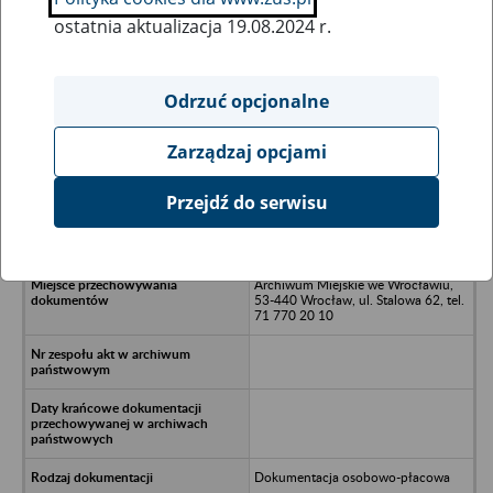
ostatnia aktualizacja 19.08.2024 r.
Wszystkie uwagi można przesyłać poprzez
formularz
Odrzuć opcjonalne
Zarządzaj opcjami
Ukryj wszystkie pozycje bazy
Przejdź do serwisu
Szkoła Podstawowa 55 - Wrocław
Archiwum Miejskie we Wrocławiu,
53-440 Wrocław, ul. Stalowa 62, tel.
71 770 20 10
Dokumentacja osobowo-płacowa