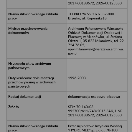
2017-00188672, 2026-00125380
TELPRO 96 Sp. z o.o., 32-800
Brzesko, ul. Kopernika18
Archiwum Państwowe w Warszawie
Oddział Dokumentacji Osobowej i
Płacowej w Milanówku, ul. Stefana
Okrzei 1, 05-822 Milanówek, tel. 22
724 76 05,
apw.milanowek@warszawa.archiwa.
gov.pl
1996-2003
dokumentacja osobowo-płacowa
SEke 70-140/03;
992700/611/748/2015-SAK, UNP:
2017-00188672, 2026-00125380
Przedsiębiorstwo Inżynierii Wodnej
"HYDROMEL" Sp. z o.o., 78-100