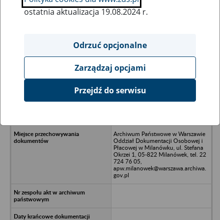
ostatnia aktualizacja 19.08.2024 r.
Wszystkie uwagi można przesyłać poprzez
formularz
Odrzuć opcjonalne
Zarządzaj opcjami
Ukryj wszystkie pozycje bazy
Przejdź do serwisu
METALEXPORT Odlewnia Koluszki
Spółka z o.o., 95-040 Koluszki, ul.
11 Listopada 65
Archiwum Państwowe w Warszawie
Oddział Dokumentacji Osobowej i
Płacowej w Milanówku, ul. Stefana
Okrzei 1, 05-822 Milanówek, tel. 22
724 76 05,
apw.milanowek@warszawa.archiwa.
gov.pl