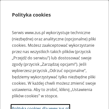
Polityka cookies
Szukaj
Menu
Serwis www.zus.pl wykorzystuje techniczne
(niezbędne) oraz analityczne (opcjonalne) pliki
Rejestry, ewidencje i archiwa
cookies. Możesz zaakceptować wykorzystanie
Baza zlikwidowanych lub
przez nas wszystkich takich plików (przycisk
„Przejdź do serwisu”) lub dostosować swoje
przekształconych zakładów pracy
zgody (przycisk „Zarządzaj opcjami”). Jeśli
wybierzesz przycisk „Odrzuć opcjonalne”,
Nazwa zakładu pracy:
będziemy wykorzystywać tylko niezbędne pliki
cookies. W każdej chwili możesz zmienić swoje
ustawienia. Aby to zrobić, kliknij „Ustawienia
plików cookies” w stopce.
SZUKAJ
Polityka cookies dla www.zus.pl