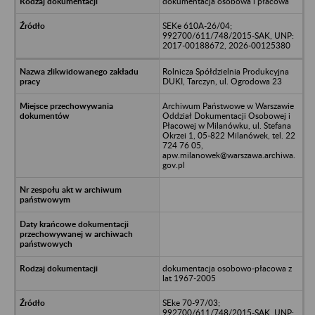
dokumentacja osobowa i płacowa
SEKe 610A-26/04;
992700/611/748/2015-SAK, UNP:
2017-00188672, 2026-00125380
Rolnicza Spółdzielnia Produkcyjna
DUKI, Tarczyn, ul. Ogrodowa 23
Archiwum Państwowe w Warszawie
Oddział Dokumentacji Osobowej i
Płacowej w Milanówku, ul. Stefana
Okrzei 1, 05-822 Milanówek, tel. 22
724 76 05,
apw.milanowek@warszawa.archiwa.
gov.pl
dokumentacja osobowo-płacowa z
lat 1967-2005
SEke 70-97/03;
992700/611/748/2015-SAK, UNP: