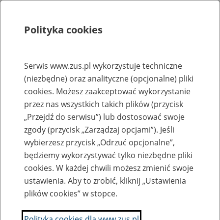
Polityka cookies
Szukaj
Menu
Serwis www.zus.pl wykorzystuje techniczne
(niezbędne) oraz analityczne (opcjonalne) pliki
Rejestry, ewidencje i archiwa
cookies. Możesz zaakceptować wykorzystanie
Baza zlikwidowanych lub
przez nas wszystkich takich plików (przycisk
„Przejdź do serwisu”) lub dostosować swoje
przekształconych zakładów pracy
zgody (przycisk „Zarządzaj opcjami”). Jeśli
wybierzesz przycisk „Odrzuć opcjonalne”,
Nazwa zakładu pracy:
będziemy wykorzystywać tylko niezbędne pliki
cookies. W każdej chwili możesz zmienić swoje
ustawienia. Aby to zrobić, kliknij „Ustawienia
plików cookies” w stopce.
SZUKAJ
Polityka cookies dla www.zus.pl