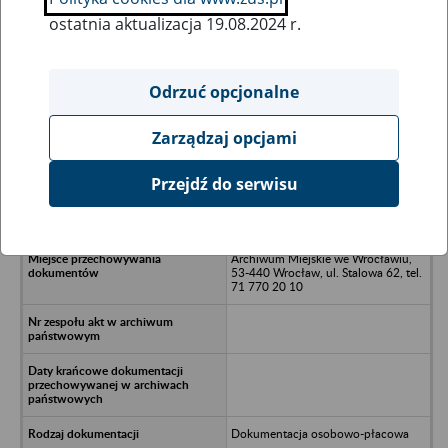
ostatnia aktualizacja 19.08.2024 r.
Wszystkie uwagi można przesyłać poprzez
formularz
Odrzuć opcjonalne
Zarządzaj opcjami
Ukryj wszystkie pozycje bazy
Przejdź do serwisu
Szkoła Podstawowa nr 4 - Wrocław
Archiwum Miejskie we Wrocławiu,
53-440 Wrocław, ul. Stalowa 62, tel.
71 770 20 10
Dokumentacja osobowo-płacowa