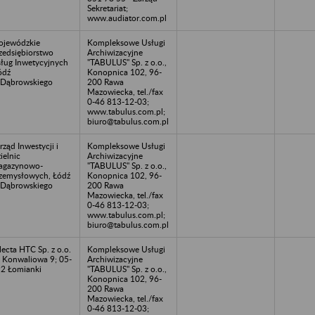
Sekretariat;
www.audiator.com.pl
jewódzkie
Kompleksowe Usługi
zedsiębiorstwo
Archiwizacyjne
ług Inwetycyjnych
"TABULUS" Sp. z o.o.,
ódź
Konopnica 102, 96-
.Dąbrowskiego
200 Rawa
Mazowiecka, tel./fax
0-46 813-12-03;
www.tabulus.com.pl;
biuro@tabulus.com.pl
rząd Inwestycji i
Kompleksowe Usługi
ielnic
Archiwizacyjne
agazynowo-
"TABULUS" Sp. z o.o.,
zemysłowych, Łódź
Konopnica 102, 96-
.Dąbrowskiego
200 Rawa
Mazowiecka, tel./fax
0-46 813-12-03;
www.tabulus.com.pl;
biuro@tabulus.com.pl
lecta HTC Sp. z o.o.
Kompleksowe Usługi
. Konwaliowa 9; 05-
Archiwizacyjne
2 Łomianki
"TABULUS" Sp. z o.o.,
Konopnica 102, 96-
200 Rawa
Mazowiecka, tel./fax
0-46 813-12-03;