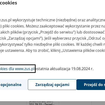
składnica akt; (067)
 cookies
351 78 55 - Zarząd -
Sekretariat;
www.audiator.com.pl
lnicza Spółdzielnia
Archiwum Państwowe
865
1952- 1
zus.pl wykorzystuje techniczne (niezbędne) oraz analityczn
twórcza w
we Wrocławiu
) pliki cookies. Możesz zaakceptować wykorzystanie przez n
rszowicach b.
w. oławski
takich plików (przycisk „Przejdź do serwisu”) lub dostosować
inna Spółdzielnia;
Ośrodek Archiwizacji i
cisk „Zarządzaj opcjami”). Jeśli wybierzesz przycisk „Odrzuć 
-550 Czaplinek
Usług
korzystywać tylko niezbędne pliki cookies. W każdej chwili
Ekonomicznych
"AUDIATOR" Sp. z
je ustawienia. Aby to zrobić, kliknij „Ustawienia plików cook
o.o.; 64-920 Piła ul.
Sikorskiego 33; tel.
(067) 268 40 01 -
składnica akt; (067)
351 78 55 - Zarząd -
Sekretariat;
okies dla www.zus.pl
ostatnia aktualizacja 19.08.2024 r.
www.audiator.com.pl
ntrum Dystrybucji
Ośrodek Archiwizacji i
biału - Zbigniew
Usług
 opcjonalne
Zarządzaj opcjami
Przejdź do 
jcik; 78-300
Ekonomicznych
idwin
"AUDIATOR" Sp. z
o.o.; 64-920 Piła ul.
Sikorskiego 33; tel.
(067) 268 40 01 -
składnica akt; (067)
351 78 55 - Zarząd -