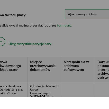
wa zakładu pracy:
ystkie uwagi można przesyłać poprzez
formularz
Ukryj wszystkie pozycje bazy
azwa
Miejsce
Nr zespołu akt w
Daty k
likwidowanego
przechowywania
archiwum
dokume
akładu pracy
dokumentów
państwowym
przech
archiw
państw
encja Handlowa
Ośrodek Archiwizacji i
OLMAR" Sp. z o.o.,
Usług
-400 Złotów
Ekonomicznych
"AUDIATOR" Sp. z
o.o.; 64-920 Piła ul.
Sikorskiego 33; tel.
(067) 268 40 01 -