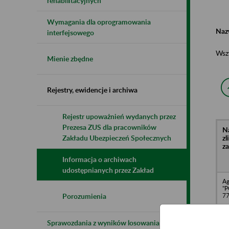
rehabilitacyjnych
Wymagania dla oprogramowania
Naz
interfejsowego
Wsz
Mienie zbędne
Rejestry, ewidencje i archiwa
Rejestr upoważnień wydanych przez
Prezesa ZUS dla pracowników
N
z
Zakładu Ubezpieczeń Społecznych
z
Informacja o archiwach
udostępnianych przez Zakład
Ag
"P
77
Porozumienia
Sprawozdania z wyników losowania do