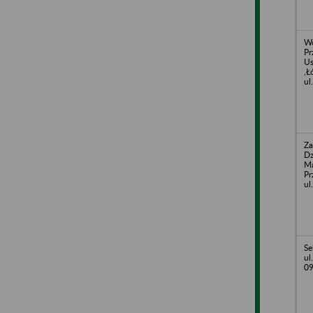
Wo
Pr
Us
,Ł
ul
Za
Dz
M
Pr
ul
Se
ul
09