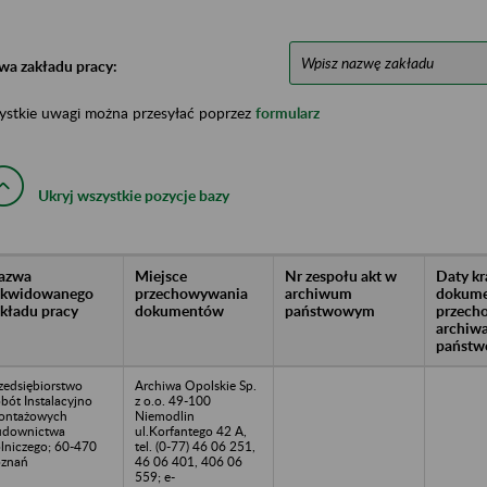
wa zakładu pracy:
ystkie uwagi można przesyłać poprzez
formularz
Ukryj wszystkie pozycje bazy
azwa
Miejsce
Nr zespołu akt w
Daty k
likwidowanego
przechowywania
archiwum
dokume
akładu pracy
dokumentów
państwowym
przech
archiw
państw
zedsiębiorstwo
Archiwa Opolskie Sp.
bót Instalacyjno
z o.o. 49-100
ontażowych
Niemodlin
udownictwa
ul.Korfantego 42 A,
lniczego; 60-470
tel. (0-77) 46 06 251,
znań
46 06 401, 406 06
559; e-