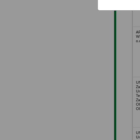
A
WI
o.
U
Za
Ur
Te
Za
Ol
Ol
U
Ur