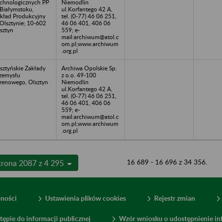
chnologicznych PP
Niemodlin
Białymstoku,
ul.Korfantego 42 A,
kład Produkcyjny
tel. (0-77) 46 06 251,
Olsztynie; 10-602
46 06 401, 406 06
sztyn
559; e-
mail:archiwum@atol.c
om.pl;www.archiwum
.org.pl
sztyńskie Zakłady
Archiwa Opolskie Sp.
zemysłu
z o.o. 49-100
renowego, Olsztyn
Niemodlin
ul.Korfantego 42 A,
tel. (0-77) 46 06 251,
46 06 401, 406 06
559; e-
mail:archiwum@atol.c
om.pl;www.archiwum
.org.pl
16 689 - 16 696 z 34 356.
trona 2087 z 4 295
pności
Ustawienia plików cookies
Rejestr zmian
tępie do informacji publicznej
Wzór wniosku o udostępnienie inf