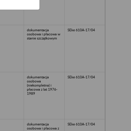
dokumentacja
SEke 610A-17/04
osobowa i płacowa w
stanie szczątkowym
dokumentacja
SEke 610A-17/04
osobowa
(niekompletna) i
płacowa z lat 1976-
1989
dokumentacja
SEke 610A-17/04
osobowa i płacowa z