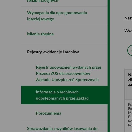
rehabilitacyjnych
Wymagania dla oprogramowania
Naz
interfejsowego
Wsz
Mienie zbędne
Rejestry, ewidencje i archiwa
Rejestr upoważnień wydanych przez
Prezesa ZUS dla pracowników
N
z
Zakładu Ubezpieczeń Społecznych
z
Informacja o archiwach
udostępnianych przez Zakład
Pr
Ro
M
Porozumienia
B
Ro
Po
Sprawozdania z wyników losowania do