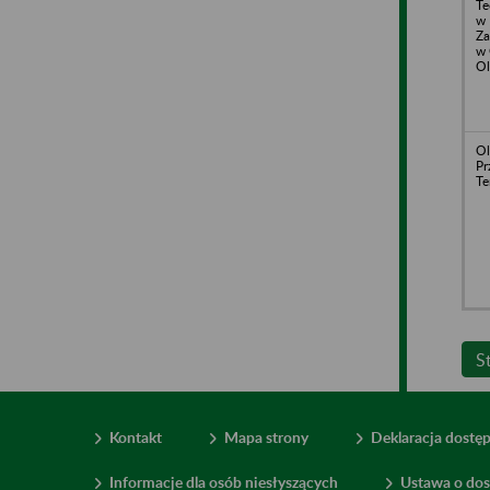
Te
w 
Za
w 
Ol
Ol
Pr
Te
S
Kontakt
Mapa strony
Deklaracja dostę
Informacje dla osób niesłyszących
Ustawa o dos