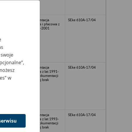
dokumentacja
SEke 610A-17/04
osobowa i płacowa z
lat 1992-2001
e
as
 swoje
opcjonalne”,
dokumentacja
SEke 610A-17/04
 możesz
osobowa z lat 1991-
1999, dokumentacji
ies” w
płacowej brak
dokumentacja
SEke 610A-17/04
osobowa z lat 1993-
serwisu
2004, dokumentacji
płacowej brak