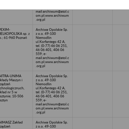
46 06 401, 406 06
559; e-
mail:archiwum@atol.c
om.pl;www.archiwum
.org.pl
PEXIM-
Archiwa Opolskie Sp.
ELKOPOLSKA sp. z
z o.o. 49-100
o.; 61-960 Poznań
Niemodlin
ul.Korfantego 42 A,
tel. (0-77) 46 06 251,
46 06 401, 406 06
559; e-
mail:archiwum@atol.c
om.pl;www.archiwum
.org.pl
NITRA-UNIMA
Archiwa Opolskie Sp.
kłady Maszyn i
z o.o. 49-100
ządzeń
Niemodlin
chnologicznych,
ul.Korfantego 42 A,
kład nr 5 w
tel. (0-77) 46 06 251,
sztynie; 10-506
46 06 401, 406 06
sztyn
559; e-
mail:archiwum@atol.c
om.pl;www.archiwum
.org.pl
NIMASZ Zakład
Archiwa Opolskie Sp.
ządzeń
z o.o. 49-100