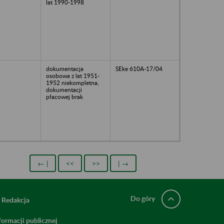
lat 1990-1998
dokumentacja
SEke 610A-17/04
osobowa z lat 1951-
1952 niekompletna,
dokumentacji
płacowej brak
← |
<<
>>
| →
Do góry
Redakcja
ormacji publicznej