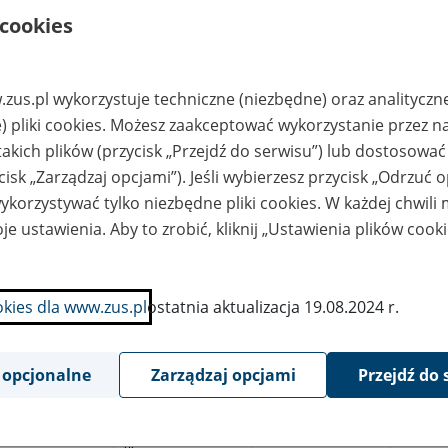
22 724 76 05,
apw.milanowek@wars
 cookies
zawa.archiwa.gov.pl
mpleks Handlowo-
EURO AKTA
ługowy "VENA"
Centralna Składnica
Akt Sp. z o.o., ul.
zus.pl wykorzystuje techniczne (niezbędne) oraz analityczn
Narutowicza 39, 99-
) pliki cookies. Możesz zaakceptować wykorzystanie przez n
300 Kutno
takich plików (przycisk „Przejdź do serwisu”) lub dostosować
lnicza Spółdzielnia
Regionalny Związek
odukcyjna, Cetula
Spółdzielni Produkcji
cisk „Zarządzaj opcjami”). Jeśli wybierzesz przycisk „Odrzuć 
w. Jarosław
Rolnej - Archiwum, 35
korzystywać tylko niezbędne pliki cookies. W każdej chwili
- 010 Rzeszów ul.
Ks.Jałowego 6a;
je ustawienia. Aby to zrobić, kliknij „Ustawienia plików cook
tel/fax (0-17) 85-23-
704, 85-23-705;
http:/www.rzspr.pl; e-
mail:sekretariat@rzspr.
pl
okies dla www.zus.pl
ostatnia aktualizacja 19.08.2024 r.
ędzywojewódzka
Regionalny Związek
rtownia
Spółdzielni Produkcji
opatrzenia
Rolnej - Archiwum, 35
emiosła, Rzeszów
- 010 Rzeszów ul.
 opcjonalne
Zarządzaj opcjami
Przejdź do 
. Wspólna
Ks.Jałowego 6a;
tel/fax (0-17) 85-23-
704, 85-23-705;
http:/www.rzspr.pl; e-
mail:sekretariat@rzspr.
pl