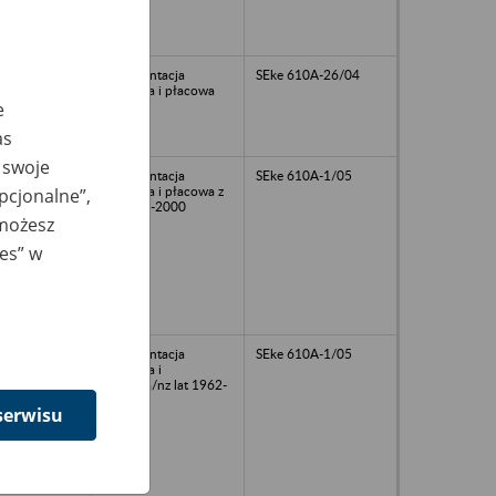
dokumentacja
SEke 610A-26/04
osobowa i płacowa
e
as
 swoje
dokumentacja
SEke 610A-1/05
osobowa i płacowa z
opcjonalne”,
lat 1975-2000
 możesz
ies” w
dokumentacja
SEke 610A-1/05
osobowa i
płacowa/nz lat 1962-
2001
serwisu