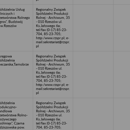
ółdzielnia Usług
Regionalny Związek
lniczych i
Spółdzielni Produkcji
zetwórstwa Rolnego
Rolnej - Archiwum, 35
gros", Budziwój
- 010 Rzeszów ul.
w.Rzeszów
Ks.Jałowego 6a;
tel/fax (0-17) 85-23-
704, 85-23-705;
http:/www.rzspr.pl; e-
mail:sekretariat@rzspr.
pl
kręgowa
Regionalny Związek
ółdzielnia
Spółdzielni Produkcji
eczarska,Tarnobrze
Rolnej - Archiwum, 35
- 010 Rzeszów ul.
Ks.Jałowego 6a;
tel/fax (0-17) 85-23-
704, 85-23-705;
http:/www.rzspr.pl; e-
mail:sekretariat@rzspr.
pl
ółdzielnia
Regionalny Związek
odukcyjno-
Spółdzielni Produkcji
andlowa
Rolnej - Archiwum, 35
zetwórstwa Rolno-
- 010 Rzeszów ul.
ożywczego
Ks.Jałowego 6a;
półmięs", Czarna
tel/fax (0-17) 85-23-
dziszowska pow.
704, 85-23-705;