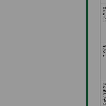
Sp
Ro
Pr
"A
po
O
Sp
Ml
g
Sp
Pr
H
Pr
Sp
"S
Sę