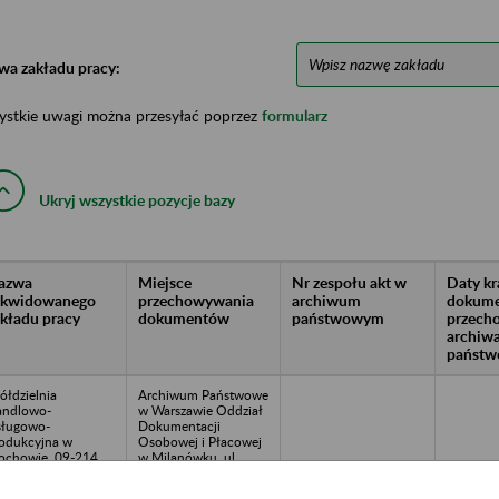
wa zakładu pracy:
ystkie uwagi można przesyłać poprzez
formularz
Ukryj wszystkie pozycje bazy
azwa
Miejsce
Nr zespołu akt w
Daty k
likwidowanego
przechowywania
archiwum
dokume
akładu pracy
dokumentów
państwowym
przech
archiw
państw
ółdzielnia
Archiwum Państwowe
andlowo-
w Warszawie Oddział
ługowo-
Dokumentacji
odukcyjna w
Osobowej i Płacowej
chowie, 09-214
w Milanówku, ul.
ochowo
Stefana Okrzei 1, 05-
822 Milanówek, tel.