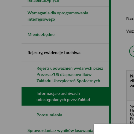
rehabilitacyjnych
Wymagania dla oprogramowania
Naz
interfejsowego
Wsz
Mienie zbędne
Rejestry, ewidencje i archiwa
Rejestr upoważnień wydanych przez
Prezesa ZUS dla pracowników
N
z
Zakładu Ubezpieczeń Społecznych
z
Informacja o archiwach
udostępnianych przez Zakład
Sp
H
Us
Porozumienia
Pr
Mo
M
Sprawozdania z wyników losowania do