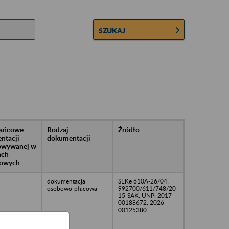
SZUKAJ
rańcowe
Rodzaj
Źródło
ntacji
dokumentacji
owywanej w
ach
owych
dokumentacja
SEKe 610A-26/04;
osobowo-płacowa
992700/611/748/20
15-SAK, UNP: 2017-
00188672, 2026-
00125380