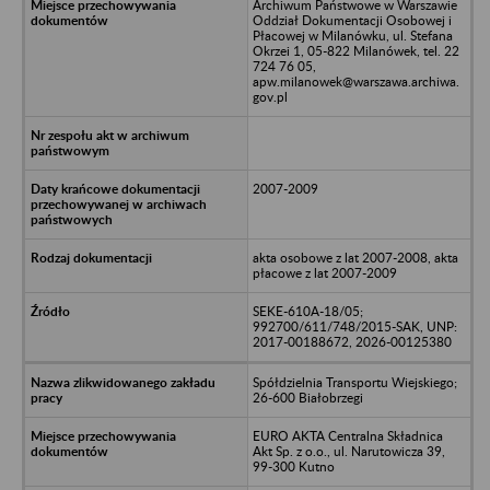
Archiwum Państwowe w Warszawie
Oddział Dokumentacji Osobowej i
Płacowej w Milanówku, ul. Stefana
Okrzei 1, 05-822 Milanówek, tel. 22
724 76 05,
apw.milanowek@warszawa.archiwa.
gov.pl
2007-2009
akta osobowe z lat 2007-2008, akta
płacowe z lat 2007-2009
SEKE-610A-18/05;
992700/611/748/2015-SAK, UNP:
2017-00188672, 2026-00125380
Spółdzielnia Transportu Wiejskiego;
26-600 Białobrzegi
EURO AKTA Centralna Składnica
Akt Sp. z o.o., ul. Narutowicza 39,
99-300 Kutno