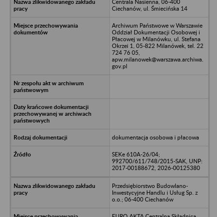
Centrala Nasienna, 06-400
Ciechanów, ul. Śmiecińska 14
Archiwum Państwowe w Warszawie
Oddział Dokumentacji Osobowej i
Płacowej w Milanówku, ul. Stefana
Okrzei 1, 05-822 Milanówek, tel. 22
724 76 05,
apw.milanowek@warszawa.archiwa.
gov.pl
dokumentacja osobowa i płacowa
SEKe 610A-26/04;
992700/611/748/2015-SAK, UNP:
2017-00188672, 2026-00125380
Przedsiębiorstwo Budowlano-
Inwestycyjne Handlu i Usług Sp. z
o.o.; 06-400 Ciechanów
EURO AKTA Centralna Składnica