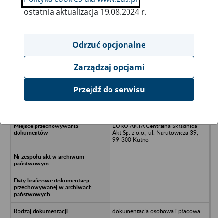
ostatnia aktualizacja 19.08.2024 r.
Wszystkie uwagi można przesyłać poprzez
formularz
Odrzuć opcjonalne
Zarządzaj opcjami
Ukryj wszystkie pozycje bazy
Przejdź do serwisu
Fabryka Domów Drewnianych
"STOLBUD"; 06-400 Ciechanów
EURO AKTA Centralna Składnica
Akt Sp. z o.o., ul. Narutowicza 39,
99-300 Kutno
dokumentacja osobowa i płacowa