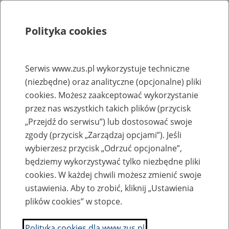
Polityka cookies
Szukaj
Menu
Serwis www.zus.pl wykorzystuje techniczne
(niezbędne) oraz analityczne (opcjonalne) pliki
Rejestry, ewidencje i archiwa
cookies. Możesz zaakceptować wykorzystanie
Baza zlikwidowanych lub
przez nas wszystkich takich plików (przycisk
„Przejdź do serwisu”) lub dostosować swoje
przekształconych zakładów pracy
zgody (przycisk „Zarządzaj opcjami”). Jeśli
wybierzesz przycisk „Odrzuć opcjonalne”,
Nazwa zakładu pracy:
będziemy wykorzystywać tylko niezbędne pliki
cookies. W każdej chwili możesz zmienić swoje
ustawienia. Aby to zrobić, kliknij „Ustawienia
plików cookies” w stopce.
SZUKAJ
Polityka cookies dla www.zus.pl