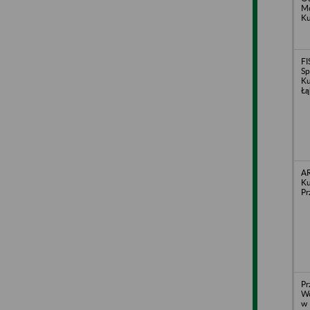
Mo
K
FI
Sp
Ku
Łą
A
Ku
Pr
Pr
Wo
w 