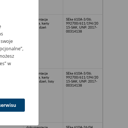
dokumentacja
SEke 610A-3/06;
osobowa, karty
992700/611/194/20
e
wynagrodzeń
15-SAK, UNP: 2017-
00314138
as
 swoje
opcjonalne”,
 możesz
ies” w
04
dokumentacja
SEke 610A-3/06;
osobowa, karty
992700/611/194/20
wynagrodzeń, listy
15-SAK, UNP: 2017-
płac
00314138
serwisu
dokumentacja
SEke 610A-26/04