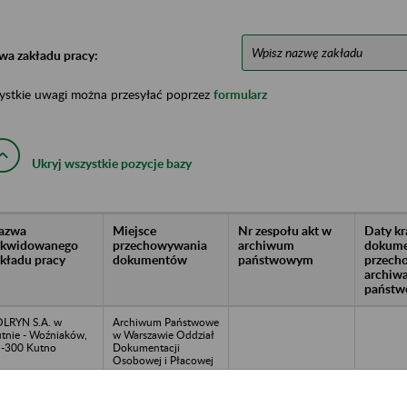
wa zakładu pracy:
ystkie uwagi można przesyłać poprzez
formularz
Ukryj wszystkie pozycje bazy
azwa
Miejsce
Nr zespołu akt w
Daty k
likwidowanego
przechowywania
archiwum
dokume
akładu pracy
dokumentów
państwowym
przech
archiw
państw
LRYN S.A. w
Archiwum Państwowe
tnie - Woźniaków,
w Warszawie Oddział
-300 Kutno
Dokumentacji
Osobowej i Płacowej
w Milanówku, ul.
Stefana Okrzei 1, 05-
822 Milanówek, tel.