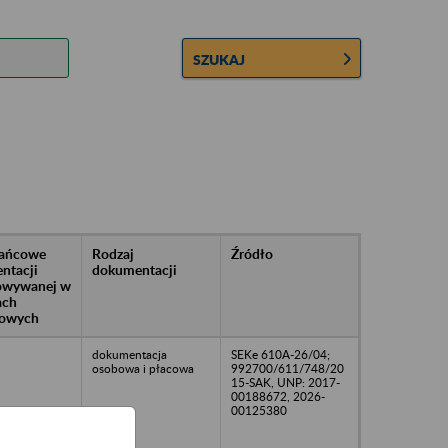
SZUKAJ
rańcowe
Rodzaj
Źródło
ntacji
dokumentacji
owywanej w
ach
owych
dokumentacja
SEKe 610A-26/04;
osobowa i płacowa
992700/611/748/20
15-SAK, UNP: 2017-
00188672, 2026-
00125380