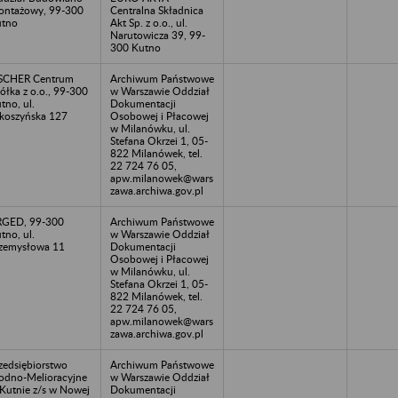
ntażowy, 99-300
Centralna Składnica
utno
Akt Sp. z o.o., ul.
Narutowicza 39, 99-
300 Kutno
SCHER Centrum
Archiwum Państwowe
ółka z o.o., 99-300
w Warszawie Oddział
tno, ul.
Dokumentacji
koszyńska 127
Osobowej i Płacowej
w Milanówku, ul.
Stefana Okrzei 1, 05-
822 Milanówek, tel.
22 724 76 05,
apw.milanowek@wars
zawa.archiwa.gov.pl
RGED, 99-300
Archiwum Państwowe
tno, ul.
w Warszawie Oddział
zemysłowa 11
Dokumentacji
Osobowej i Płacowej
w Milanówku, ul.
Stefana Okrzei 1, 05-
822 Milanówek, tel.
22 724 76 05,
apw.milanowek@wars
zawa.archiwa.gov.pl
zedsiębiorstwo
Archiwum Państwowe
dno-Melioracyjne
w Warszawie Oddział
Kutnie z/s w Nowej
Dokumentacji