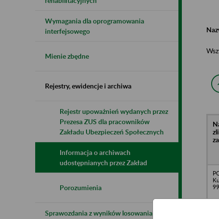
rehabilitacyjnych
Wymagania dla oprogramowania
Naz
interfejsowego
Wsz
Mienie zbędne
Rejestry, ewidencje i archiwa
Rejestr upoważnień wydanych przez
Prezesa ZUS dla pracowników
N
z
Zakładu Ubezpieczeń Społecznych
z
Informacja o archiwach
udostępnianych przez Zakład
PO
Ku
99
Porozumienia
Sprawozdania z wyników losowania do