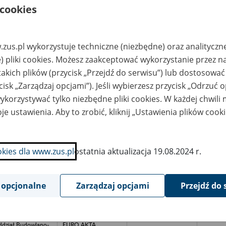
22 724 76 05,
 cookies
apw.milanowek@wars
zawa.archiwa.gov.pl
ółdzielnia
NAREW–
ansportu
OSTROŁĘKA Sp. z
zus.pl wykorzystuje techniczne (niezbędne) oraz analityczn
ejskiego, 06-400
o.o. Zakład Usług
echanów, ul.
Archiwalnych i
) pliki cookies. Możesz zaakceptować wykorzystanie przez n
iecińska 1
Składnica Akt w
Ostrołęce z siedzibą
takich plików (przycisk „Przejdź do serwisu”) lub dostosować
w: Ławy 81 C, 07-411
Rzekuń, tel. (29) 760-
cisk „Zarządzaj opcjami”). Jeśli wybierzesz przycisk „Odrzuć 
52-91, fax: (29) 760-
korzystywać tylko niezbędne pliki cookies. W każdej chwili
57-34, e-mail:
archiwum-
je ustawienia. Aby to zrobić, kliknij „Ustawienia plików cook
narew@o2.pl
lnicza Spółdzielnia
NAREW–
1973-20
odukcyjna, 03-426
OSTROŁĘKA Sp. z
rniewo, Chełchy-
o.o. Zakład Usług
okies dla www.zus.pl
ostatnia aktualizacja 19.08.2024 r.
iece
Archiwalnych i
Składnica Akt w
Ostrołęce z siedzibą
w: Ławy 81 C, 07-411
Rzekuń, tel. (29) 760-
 opcjonalne
Zarządzaj opcjami
Przejdź do 
52-91, fax: (29) 760-
57-34, e-mail:
archiwum-
narew@o2.pl
dział Budowlano-
EURO AKTA