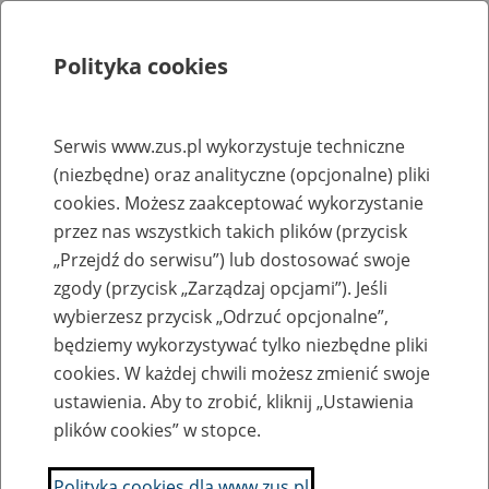
Polityka cookies
Szukaj
Menu
Serwis www.zus.pl wykorzystuje techniczne
(niezbędne) oraz analityczne (opcjonalne) pliki
Rejestry, ewidencje i archiwa
cookies. Możesz zaakceptować wykorzystanie
Baza zlikwidowanych lub
przez nas wszystkich takich plików (przycisk
„Przejdź do serwisu”) lub dostosować swoje
przekształconych zakładów pracy
zgody (przycisk „Zarządzaj opcjami”). Jeśli
wybierzesz przycisk „Odrzuć opcjonalne”,
Nazwa zakładu pracy:
będziemy wykorzystywać tylko niezbędne pliki
cookies. W każdej chwili możesz zmienić swoje
ustawienia. Aby to zrobić, kliknij „Ustawienia
plików cookies” w stopce.
SZUKAJ
Polityka cookies dla www.zus.pl