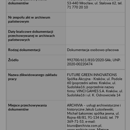
53-440 Wrocław, ul. Stalowa 62, tel.
71 770 20 10
Dokumentacja osobowo-płacowa
992700/611/810/2020-SAk; UNP:
2020-00220474
FUTURE GREEN INNOVATIONS
Spółka Akcyjna - Kraków, ul. Podole
60 (poprzedni adres: Kraków, ul.
Sudolska16; poprzednie nazwy
firmy: VINCI GAMES S.A. Kraków, ul.
Sudolska16 i ul. K. Odnowiciela 14
ARCHIVIA – usługi archiwistyczne i
historyczne Jakub Lutosławski,
Michał Łakomiec spółka jawna, ul.
Rojna 48/81, 91-134 Łódź, tel. 79
369-71-53, e-mail:
biuro@archivia.com.pl,
www.archivia.com. Miejsce