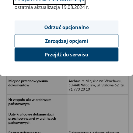
ostatnia aktualizacja 19.08.2024 r.
Wszystkie uwagi można przesyłać poprzez
formularz
Odrzuć opcjonalne
Zarządzaj opcjami
Ukryj wszystkie pozycje bazy
Przejdź do serwisu
Dzielnicowy Zespół Ekonomiczno-
Administracyjny Szkół Wrocław
Stare Miasto - Wrocław
Archiwum Miejskie we Wrocławiu,
53-440 Wrocław, ul. Stalowa 62, tel.
71 770 20 10
Dokumentacja osbowo-płacowa