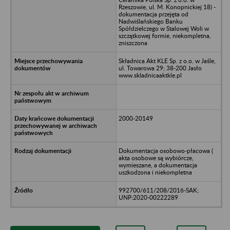
Rzeszowie, ul. M. Konopnickiej 18) -
dokumentacja przejęta od
Nadwiślańskiego Banku
Spółdzielczego w Stalowej Woli w
szczątkowej formie, niekompletna,
zniszczona
Składnica Akt KLE Sp. z o.o. w Jaśle,
ul. Towarowa 29; 38-200 Jasło
www.skladnicaaktkle.pl
2000-20149
Dokumentacja osobowo-płacowa (
akta osobowe są wybiórcze,
wymieszane, a dokumentacja
uszkodzona i niekompletna
992700/611/208/2016-SAK;
UNP:2020-00222289