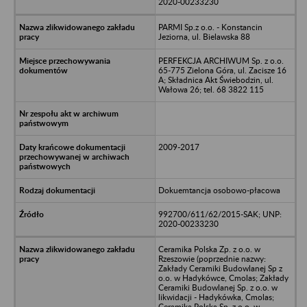
2020-00233230
PARMI Sp.z o.o. - Konstancin
Jeziorna, ul. Bielawska 88
PERFEKCJA ARCHIWUM Sp. z o.o.
65-775 Zielona Góra, ul. Zacisze 16
A; Składnica Akt Świebodzin, ul.
Wałowa 26; tel. 68 3822 115
2009-2017
Dokuemtancja osobowo-płacowa
992700/611/62/2015-SAK; UNP:
2020-00233230
Ceramika Polska Zp. z o.o. w
Rzeszowie (poprzednie nazwy:
Zakłady Ceramiki Budowlanej Sp z
o.o. w Hadykówce, Cmolas; Zakłady
Ceramiki Budowlanej Sp. z o.o. w
likwidacji - Hadykówka, Cmolas;
Ceramika Polska Sp. z o.o. w