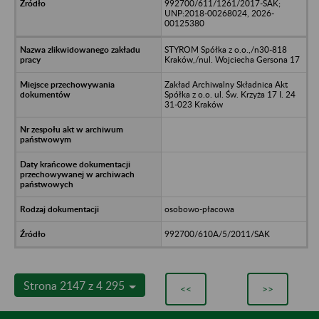
992700/611/1261/2017-SAK;
UNP:2018-00268024, 2026-
00125380
STYROM Spółka z o.o.,/n30-818
Kraków,/nul. Wojciecha Gersona 17
Zakład Archiwalny Składnica Akt
Spółka z o.o. ul. Św. Krzyża 17 I. 24
31-023 Kraków
osobowo-płacowa
992700/610A/5/2011/SAK
Strona 2147 z 4 295
<<
>>