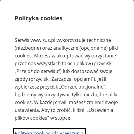
Polityka cookies
Szukaj
Menu
Serwis www.zus.pl wykorzystuje techniczne
(niezbędne) oraz analityczne (opcjonalne) pliki
Rejestry, ewidencje i archiwa
cookies. Możesz zaakceptować wykorzystanie
Baza zlikwidowanych lub
przez nas wszystkich takich plików (przycisk
„Przejdź do serwisu”) lub dostosować swoje
przekształconych zakładów pracy
zgody (przycisk „Zarządzaj opcjami”). Jeśli
wybierzesz przycisk „Odrzuć opcjonalne”,
Nazwa zakładu pracy:
będziemy wykorzystywać tylko niezbędne pliki
cookies. W każdej chwili możesz zmienić swoje
ustawienia. Aby to zrobić, kliknij „Ustawienia
plików cookies” w stopce.
SZUKAJ
Polityka cookies dla www.zus.pl