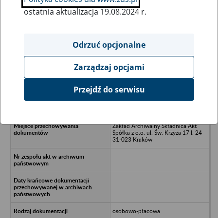
ostatnia aktualizacja 19.08.2024 r.
Wszystkie uwagi można przesyłać poprzez
formularz
Odrzuć opcjonalne
Zarządzaj opcjami
Ukryj wszystkie pozycje bazy
Przejdź do serwisu
AUTOSERVICE Spółka z o.o.,/n28-
236 Rytwiany,/nul. Szkolna 3A
Zakład Archiwalny Składnica Akt
Spółka z o.o. ul. Św. Krzyża 17 I. 24
31-023 Kraków
osobowo-płacowa