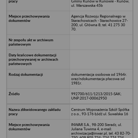
Gminy Kunów w Kunowie - Kunów,
ul. Warszawska 45b
Agencja Rozwoju Regionalnego w
Starachowicach - Starachowice 27-
200, ul. Główna 8; tel. 41 275 30
70.
dokumentacja osobowa od 1964r.
oraz/ndokumentacja płacowa od
1981r.
992700/611/1213/2015-SAK;
UNP:2017-00062950
Centrum Wyposażenia Szkół Spółka
z o.o., 93-176 Łódź ul. Suwalska 16
INWAR S.A., 98-200 Sieradz, ul.
Juliana Tuwima 4, e-mail:
archiwizacja@inwar.pl, tel. 43 82-70-
750, 609 805 724; 724 774 724