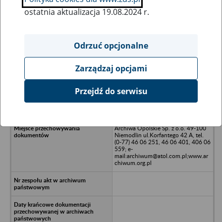
ostatnia aktualizacja 19.08.2024 r.
Wszystkie uwagi można przesyłać poprzez
formularz
Odrzuć opcjonalne
Zarządzaj opcjami
Ukryj wszystkie pozycje bazy
Przejdź do serwisu
Rejon Dróg Wodnych w Opolu
Archiwa Opolskie Sp. z o.o. 49-100
Niemodlin ul.Korfantego 42 A, tel.
(0-77) 46 06 251, 46 06 401, 406 06
559; e-
mail:archiwum@atol.com.pl;www.ar
chiwum.org.pl