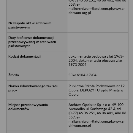
(0-77) 46 06 251, 46 06 401, 406 06
559; e-
mail:archiwum@atol.com.pl;www.ar
chiwum.org.pl
dokumentacja osobowa z lat 1963-
2004, dokumentacja płacowa z lat
1973-2004
SEke 610A-17/04
Publiczna Szkoła Podstawowa nr 12,
Opole, DEPOZYT Urzędu Miasta w
Opolu
Archiwa Opolskie Sp. z o.o. 49-100
Niemodlin ul.Korfantego 42 A, tel.
(0-77) 46 06 251, 46 06 401, 406 06
559; e-
mail:archiwum@atol.com.pl;www.ar
chiwum.org.pl