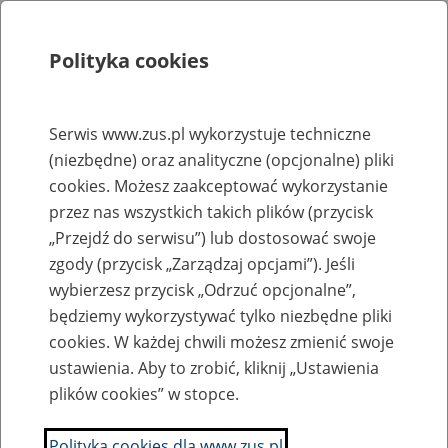
Polityka cookies
Szukaj
Menu
Serwis www.zus.pl wykorzystuje techniczne
(niezbędne) oraz analityczne (opcjonalne) pliki
Rejestry, ewidencje i archiwa
cookies. Możesz zaakceptować wykorzystanie
Baza zlikwidowanych lub
przez nas wszystkich takich plików (przycisk
„Przejdź do serwisu”) lub dostosować swoje
przekształconych zakładów pracy
zgody (przycisk „Zarządzaj opcjami”). Jeśli
wybierzesz przycisk „Odrzuć opcjonalne”,
Nazwa zakładu pracy:
będziemy wykorzystywać tylko niezbędne pliki
cookies. W każdej chwili możesz zmienić swoje
ustawienia. Aby to zrobić, kliknij „Ustawienia
plików cookies” w stopce.
SZUKAJ
Polityka cookies dla www.zus.pl