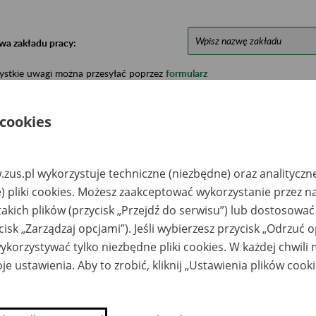
wa zakładu pracy:
ystkie uwagi można przesyłać poprzez
formularz
 cookies
Ukryj wszystkie pozycje bazy
zus.pl wykorzystuje techniczne (niezbędne) oraz analityczn
azwa
Miejsce
Nr zespołu akt w
Daty k
likwidowanego
przechowywania
archiwum
dokume
) pliki cookies. Możesz zaakceptować wykorzystanie przez n
akładu pracy
dokumentów
państwowym
przech
takich plików (przycisk „Przejdź do serwisu”) lub dostosować
archiw
państw
cisk „Zarządzaj opcjami”). Jeśli wybierzesz przycisk „Odrzuć 
korzystywać tylko niezbędne pliki cookies. W każdej chwili
lniczy Kombinat
PMA Sp. z o.o., 28-
2978-20
ółdzielczy w
300 Jędrzejów; ul.
je ustawienia. Aby to zrobić, kliknij „Ustawienia plików cook
skowie
Marii Konopnickiej 26
skpol Spółka
PMA Sp. z o.o., 28-
1992-19
cyjna w Laskowie
300 Jędrzejów; ul.
Marii Konopnickiej 26