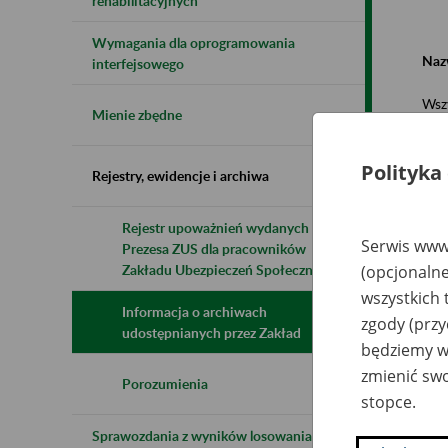
rehabilitacyjnych
Wymagania dla oprogramowania
Naz
interfejsowego
Wsz
Mienie zbędne
Polityka
Rejestry, ewidencje i archiwa
Rejestr upoważnień wydanych przez
Serwis www.
Prezesa ZUS dla pracowników
N
z
Zakładu Ubezpieczeń Społecznych
(opcjonalne
z
wszystkich 
Informacja o archiwach
zgody (przy
udostępnianych przez Zakład
będziemy wy
Ro
Sp
zmienić swo
La
Porozumienia
stopce.
La
Ak
Sprawozdania z wyników losowania do