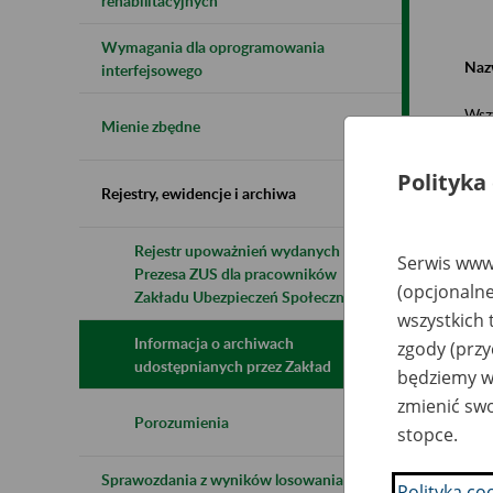
rehabilitacyjnych
Wymagania dla oprogramowania
Naz
interfejsowego
Wsz
Mienie zbędne
Polityka
Rejestry, ewidencje i archiwa
Rejestr upoważnień wydanych przez
Serwis www.
Prezesa ZUS dla pracowników
N
(opcjonalne
z
Zakładu Ubezpieczeń Społecznych
z
wszystkich 
Informacja o archiwach
zgody (przy
udostępnianych przez Zakład
będziemy wy
CS
zmienić swo
Ki
Porozumienia
stopce.
Ma
Pr
Sprawozdania z wyników losowania do
Polityka co
Pr