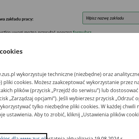
wa zakładu pracy:
ystkie uwagi można przesyłać poprzez
formularz
 cookies
Ukryj wszystkie pozycje bazy
zus.pl wykorzystuje techniczne (niezbędne) oraz analityczn
azwa
Miejsce
Nr zespołu akt w
Daty k
) pliki cookies. Możesz zaakceptować wykorzystanie przez n
likwidowanego
przechowywania
archiwum
dokume
akładu pracy
dokumentów
państwowym
przech
takich plików (przycisk „Przejdź do serwisu”) lub dostosować
archiw
cisk „Zarządzaj opcjami”). Jeśli wybierzesz przycisk „Odrzuć 
państw
korzystywać tylko niezbędne pliki cookies. W każdej chwili
K Sp. z o.o. w
PMA Sp. z o.o., 28-
1999-20
je ustawienia. Aby to zrobić, kliknij „Ustawienia plików cook
elcach
300 Jędrzejów; ul.
Marii Konopnickiej 26
teusz Trans
PMA Sp. z o.o., 28-
zedsiębiorstwo
300 Jędrzejów; ul.
okies dla www.zus.pl
ostatnia aktualizacja 19.08.2024 r.
odukcyjno-
Marii Konopnickiej 26