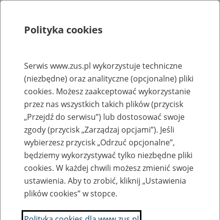
Polityka cookies
Szukaj
Menu
Serwis www.zus.pl wykorzystuje techniczne
(niezbędne) oraz analityczne (opcjonalne) pliki
Rejestry, ewidencje i archiwa
cookies. Możesz zaakceptować wykorzystanie
Baza zlikwidowanych lub
przez nas wszystkich takich plików (przycisk
„Przejdź do serwisu”) lub dostosować swoje
przekształconych zakładów pracy
zgody (przycisk „Zarządzaj opcjami”). Jeśli
wybierzesz przycisk „Odrzuć opcjonalne”,
Nazwa zakładu pracy:
będziemy wykorzystywać tylko niezbędne pliki
cookies. W każdej chwili możesz zmienić swoje
ustawienia. Aby to zrobić, kliknij „Ustawienia
plików cookies” w stopce.
SZUKAJ
Polityka cookies dla www.zus.pl