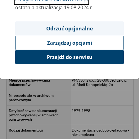
ostatnia aktualizacja 19.08.2024 r.
Wszystkie uwagi można przesyłać poprzez
formularz
Odrzuć opcjonalne
Zarządzaj opcjami
Ukryj wszystkie pozycje bazy
Przejdź do serwisu
Rolnicza Spółdzielnia Produkcyjna w
Odrowążu
PMA Sp. z o.o., 28-300 Jędrzejów;
ul. Marii Konopnickiej 26
1979-1998
Dokumentacja osobowo-płacowa -
niekompletna