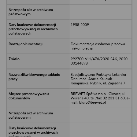
1958-2009
Dokumentacja osobowo-płacowa -
niekompletna
992700-611/476/2020-SAK; 2020-
00144898
Specjalistyczna Prakktyka Lekarska
Dr n. med. Aniela Kaliciak-
Kempińska, Rybnik, ul. Zajezdna 7
BREWET Spółka z o.o., Gliwice, ul.
Wiślana 40; tel./fax 32 231 31 60; e-
mail: biuro@brewet.pl