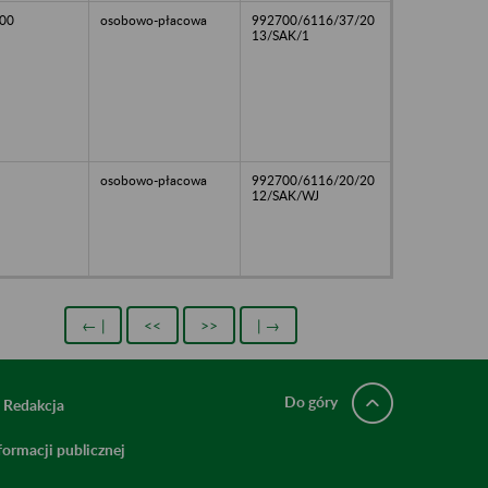
00
osobowo-płacowa
992700/6116/37/20
13/SAK/1
osobowo-płacowa
992700/6116/20/20
12/SAK/WJ
← |
<<
>>
| →
Do góry
Redakcja
ormacji publicznej