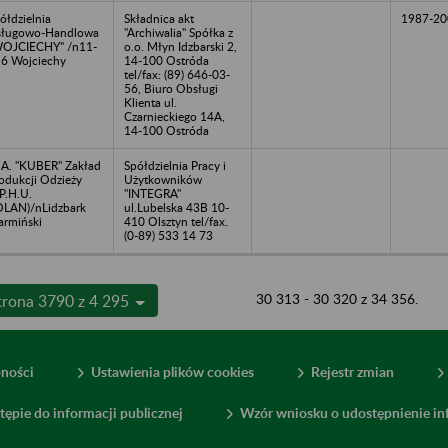
ółdzielnia
Składnica akt
1987-20
sługowo-Handlowa
"Archiwalia" Spółka z
OJCIECHY" /n11-
o.o. Młyn Idzbarski 2,
6 Wojciechy
14-100 Ostróda
tel/fax: (89) 646-03-
56, Biuro Obsługi
Klienta ul.
Czarnieckiego 14A,
14-100 Ostróda
A. "KUBER" Zakład
Spółdzielnia Pracy i
odukcji Odzieży
Użytkowników
.P.H.U.
"INTEGRA"
LAN)/nLidzbark
ul.Lubelska 43B 10-
rmiński
410 Olsztyn tel/fax.
(0-89) 533 14 73
30 313 - 30 320 z 34 356.
trona 3790 z 4 295
pności
Ustawienia plików cookies
Rejestr zmian
tępie do informacji publicznej
Wzór wniosku o udostępnienie inf