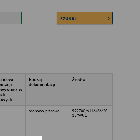
SZUKAJ
rańcowe
Rodzaj
Źródło
ntacji
dokumentacji
owywanej w
ach
owych
osobowo-płacowa
992700/6116/36/20
13/WJ/1