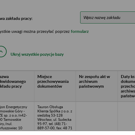
wa zakładu pracy:
ystkie uwagi można przesyłać poprzez
formularz
Ukryj wszystkie pozycje bazy
azwa
Miejsce
Nr zespołu akt w
Daty k
likwidowanego
przechowywania
archiwum
dokume
akładu pracy
dokumentów
państwowym
przech
archiw
państw
jon Energetyczny
Tauron Obsługa
rnowskie Góry -
Klienta Spółka z o.o. z
E sp. z o.o./n42-
siedzibą 53-128
0 Tarnowskie
Wrocław, ul. Sudecka
ry,/nul.
95-97, tel. (48) 71-
rłuszowiec 10
889-57-00, fax: 48 71
88 95 714, e-mail: