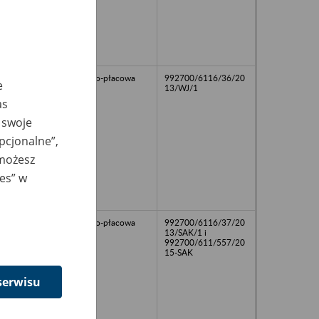
osobowo-płacowa
992700/6116/36/20
e
13/WJ/1
as
 swoje
opcjonalne”,
 możesz
ies” w
00
osobowo-płacowa
992700/6116/37/20
13/SAK/1 i
992700/611/557/20
15-SAK
serwisu