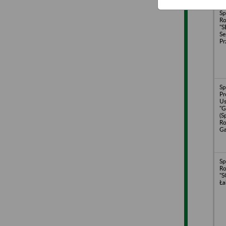
Sp
Ro
"S
Se
Pr
Sp
Pr
U
"G
(S
Ro
Ga
Sp
Ro
"S
Ła