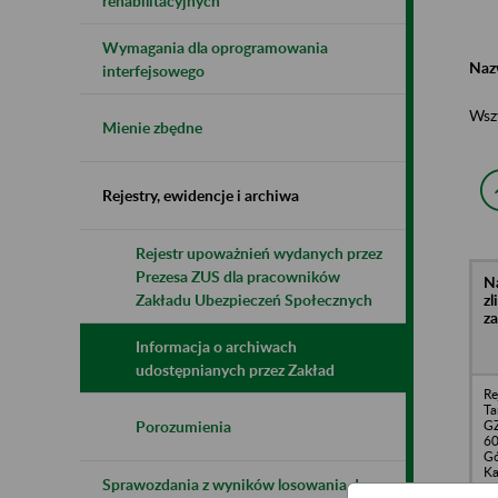
rehabilitacyjnych
Wymagania dla oprogramowania
Naz
interfejsowego
Wsz
Mienie zbędne
Rejestry, ewidencje i archiwa
Rejestr upoważnień wydanych przez
Prezesa ZUS dla pracowników
N
z
Zakładu Ubezpieczeń Społecznych
z
Informacja o archiwach
udostępnianych przez Zakład
Re
Ta
GZ
Porozumienia
60
Gó
Ka
Sprawozdania z wyników losowania do