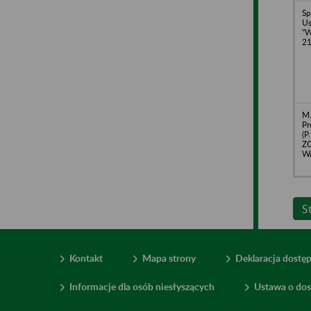
Sp
U
"W
21
M.
Pr
(P
ZO
Wa
S
Kontakt
Mapa strony
Deklaracja dostę
Informacje dla osób niesłyszących
Ustawa o dos