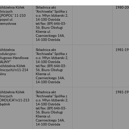
ółdzielnia Kółek
Składnica akt
1980-20
lniczych
"Archiwalia" Spółka z
ĘPOPOL" 11-210
o.o. Młyn Idzbarski 2,
popol ul.
14-100 Ostróda
zemysłowa
tel/fax: (89) 646-03-
56, Biuro Obsługi
Klienta ul.
Czarnieckiego 14A,
14-100 Ostróda
ółdzielnia
Składnica akt
1981-19
odukcyjno-
"Archiwalia" Spółka z
sługowo-Handlowa
o.o. Młyn Idzbarski 2,
ALINY"
14-100 Ostróda
półdzielnia Kółek
tel/fax: (89) 646-03-
lniczych)/n11-214
56, Biuro Obsługi
liny
Klienta ul.
Czarnieckiego 14A,
14-100 Ostróda
ółdzielnia Kółek
Składnica akt
1981-19
lniczych
"Archiwalia" Spółka z
OKOLICA"/n11-213
o.o. Młyn Idzbarski 2,
będnik
14-100 Ostróda
tel/fax: (89) 646-03-
56, Biuro Obsługi
Klienta ul.
Czarnieckiego 14A,
14-100 Ostróda