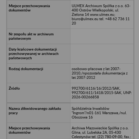
ULMEX Archiwum Spółka z o.o. 63-
400 Ostrów Wielkopolski, ul.
Zielona 14 www.ulmex.eu;
biuro@ulmex.eu tel. +48 62 736 11
20
osobowo-płacowa z lat 2007-
2010,/npozostała dokumentacja z
lat 2007-2012
992700/6116/16/2012/SAK,
992700/611/1418/2015-SAK, UNP:
2026-00266858
Spółdzielnia Inwalidów
"Ingrom"/n01-161 Warszawa,/nul.
Obozowa 16
Archiwa Mazowieckie Spółka z o.o.
Glina, ul. Lubelska 2A, 05-430
Celestynów tel. (22) 780-09-00, fax.: