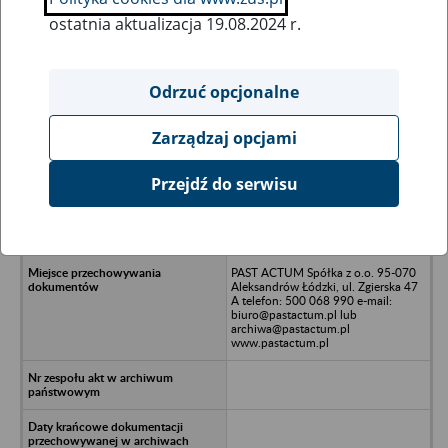
ostatnia aktualizacja 19.08.2024 r.
Wszystkie uwagi można przesyłać poprzez
formularz
Odrzuć opcjonalne
Zarządzaj opcjami
Ukryj wszystkie pozycje bazy
Przejdź do serwisu
Regionalne Fundusze Inwestycji Sp. z
o.o. 93-578 Łódź, ul. Wróblewskiego
18
PAST ACTUM Spółka z o.o. 95-070
Aleksandrów Łódzki, ul. Zgierska 47
A telefon: 500 068 990 e-mail:
biuro@pastactum.pl lub
archiwa@pastactum.pl
www.pastactum.pl