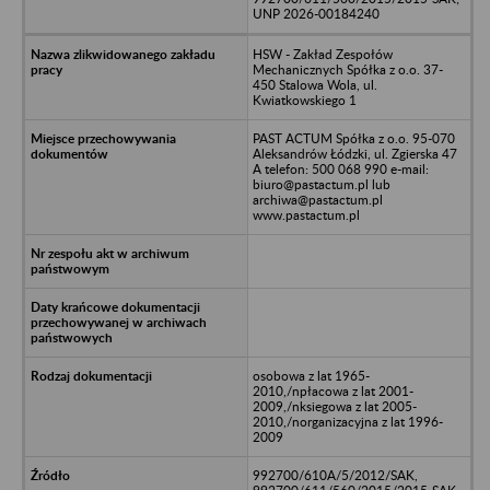
UNP 2026-00184240
HSW - Zakład Zespołów
Mechanicznych Spółka z o.o. 37-
450 Stalowa Wola, ul.
Kwiatkowskiego 1
PAST ACTUM Spółka z o.o. 95-070
Aleksandrów Łódzki, ul. Zgierska 47
A telefon: 500 068 990 e-mail:
biuro@pastactum.pl lub
archiwa@pastactum.pl
www.pastactum.pl
osobowa z lat 1965-
2010,/npłacowa z lat 2001-
2009,/nksiegowa z lat 2005-
2010,/norganizacyjna z lat 1996-
2009
992700/610A/5/2012/SAK,