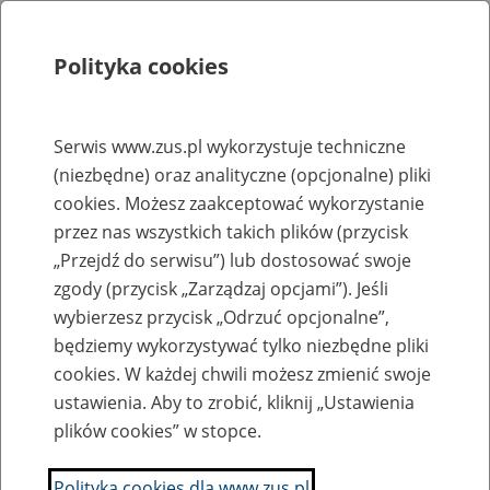
Polityka cookies
Szukaj
Menu
Serwis www.zus.pl wykorzystuje techniczne
(niezbędne) oraz analityczne (opcjonalne) pliki
Rejestry, ewidencje i archiwa
cookies. Możesz zaakceptować wykorzystanie
Baza zlikwidowanych lub
przez nas wszystkich takich plików (przycisk
„Przejdź do serwisu”) lub dostosować swoje
przekształconych zakładów pracy
zgody (przycisk „Zarządzaj opcjami”). Jeśli
wybierzesz przycisk „Odrzuć opcjonalne”,
Nazwa zakładu pracy:
będziemy wykorzystywać tylko niezbędne pliki
cookies. W każdej chwili możesz zmienić swoje
ustawienia. Aby to zrobić, kliknij „Ustawienia
plików cookies” w stopce.
SZUKAJ
Polityka cookies dla www.zus.pl