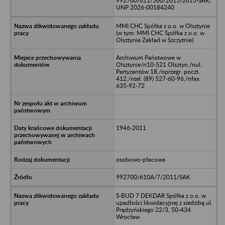
992700/611/560/2015/2015-SAK;
UNP 2026-00184240
MMI CHC Spółka z o.o. w Olsztynie
(w tym: MMI CHC Spółka z o.o. w
Olsztynie Zakład w Szczytnie)
Archiwum Państwowe w
Olsztynie/n10-521 Olsztyn,/nul.
Partyzantów 18,/nprzegr. poczt.
412,/ntel. (89) 527-60-96,/nfax:
635-92-72
1946-2011
osobowo-płacowa
992700/610A/7/2011/SAK
S-BUD 7 DEKDAR Spółka z o.o. w
upadłości likwidacyjnej z siedzibą ul.
Prądzyńskiego 22/3, 50-434
Wrocław