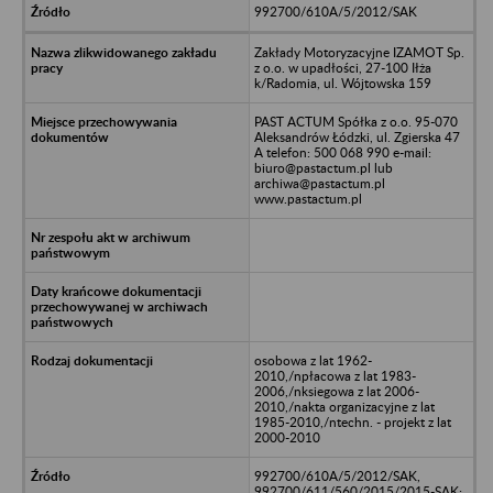
992700/610A/5/2012/SAK
Zakłady Motoryzacyjne IZAMOT Sp.
z o.o. w upadłości, 27-100 Iłża
k/Radomia, ul. Wójtowska 159
PAST ACTUM Spółka z o.o. 95-070
Aleksandrów Łódzki, ul. Zgierska 47
A telefon: 500 068 990 e-mail:
biuro@pastactum.pl lub
archiwa@pastactum.pl
www.pastactum.pl
osobowa z lat 1962-
2010,/npłacowa z lat 1983-
2006,/nksiegowa z lat 2006-
2010,/nakta organizacyjne z lat
1985-2010,/ntechn. - projekt z lat
2000-2010
992700/610A/5/2012/SAK,
992700/611/560/2015/2015-SAK;