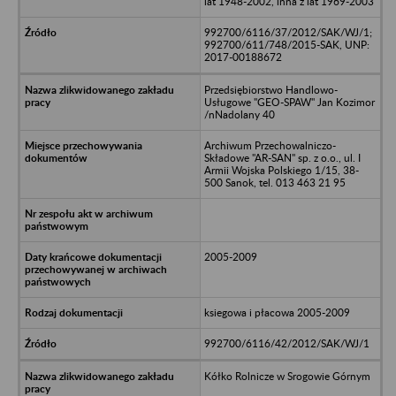
lat 1948-2002, inna z lat 1969-2003
992700/6116/37/2012/SAK/WJ/1;
992700/611/748/2015-SAK, UNP:
2017-00188672
Przedsiębiorstwo Handlowo-
Usługowe "GEO-SPAW" Jan Kozimor
/nNadolany 40
Archiwum Przechowalniczo-
Składowe "AR-SAN" sp. z o.o., ul. I
Armii Wojska Polskiego 1/15, 38-
500 Sanok, tel. 013 463 21 95
2005-2009
ksiegowa i płacowa 2005-2009
992700/6116/42/2012/SAK/WJ/1
Kółko Rolnicze w Srogowie Górnym