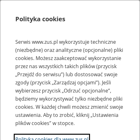
Polityka cookies
Szukaj
Menu
Serwis www.zus.pl wykorzystuje techniczne
(niezbędne) oraz analityczne (opcjonalne) pliki
Rejestry, ewidencje i archiwa
cookies. Możesz zaakceptować wykorzystanie
Baza zlikwidowanych lub
przez nas wszystkich takich plików (przycisk
„Przejdź do serwisu”) lub dostosować swoje
przekształconych zakładów pracy
zgody (przycisk „Zarządzaj opcjami”). Jeśli
wybierzesz przycisk „Odrzuć opcjonalne”,
Nazwa zakładu pracy:
będziemy wykorzystywać tylko niezbędne pliki
cookies. W każdej chwili możesz zmienić swoje
ustawienia. Aby to zrobić, kliknij „Ustawienia
plików cookies” w stopce.
SZUKAJ
Polityka cookies dla www.zus.pl