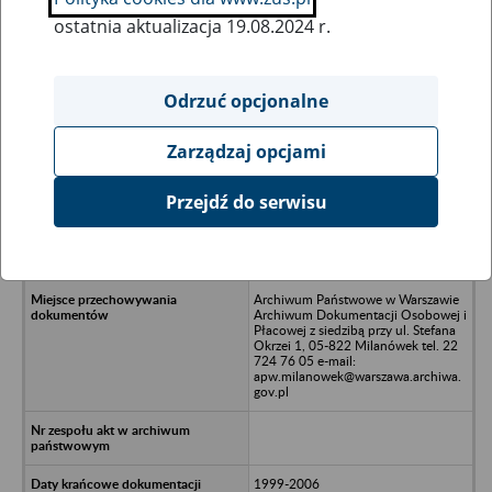
ostatnia aktualizacja 19.08.2024 r.
Wszystkie uwagi można przesyłać poprzez
formularz
Odrzuć opcjonalne
Zarządzaj opcjami
Ukryj wszystkie pozycje bazy
Przejdź do serwisu
PERCHAŁ Spółka z o.o. w upadłości,
36-048 Przybyszówka, Przbyszówka
964 B
Archiwum Państwowe w Warszawie
Archiwum Dokumentacji Osobowej i
Płacowej z siedzibą przy ul. Stefana
Okrzei 1, 05-822 Milanówek tel. 22
724 76 05 e-mail:
apw.milanowek@warszawa.archiwa.
gov.pl
1999-2006