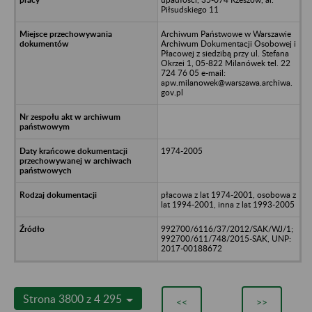
Piłsudskiego 11
Archiwum Państwowe w Warszawie
Archiwum Dokumentacji Osobowej i
Płacowej z siedzibą przy ul. Stefana
Okrzei 1, 05-822 Milanówek tel. 22
724 76 05 e-mail:
apw.milanowek@warszawa.archiwa.
gov.pl
1974-2005
płacowa z lat 1974-2001, osobowa z
lat 1994-2001, inna z lat 1993-2005
992700/6116/37/2012/SAK/WJ/1;
992700/611/748/2015-SAK, UNP:
2017-00188672
Strona 3800 z 4 295
<<
>>