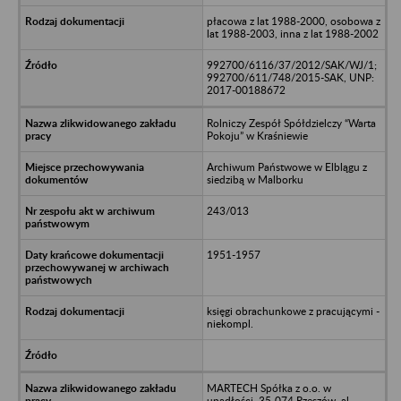
płacowa z lat 1988-2000, osobowa z
lat 1988-2003, inna z lat 1988-2002
992700/6116/37/2012/SAK/WJ/1;
992700/611/748/2015-SAK, UNP:
2017-00188672
Rolniczy Zespół Spółdzielczy “Warta
Pokoju” w Kraśniewie
Archiwum Państwowe w Elblągu z
siedzibą w Malborku
243/013
1951-1957
księgi obrachunkowe z pracującymi -
niekompl.
MARTECH Spółka z o.o. w
upadłości, 35-074 Rzeszów, al.