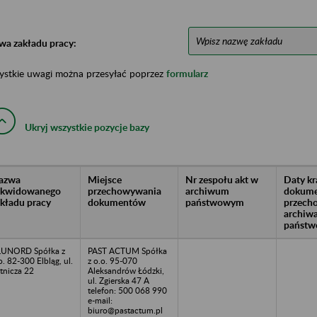
wa zakładu pracy:
ystkie uwagi można przesyłać poprzez
formularz
Ukryj wszystkie pozycje bazy
azwa
Miejsce
Nr zespołu akt w
Daty k
likwidowanego
przechowywania
archiwum
dokume
akładu pracy
dokumentów
państwowym
przech
archiw
państw
LUNORD Spółka z
PAST ACTUM Spółka
o. 82-300 Elbląg, ul.
z o.o. 95-070
tnicza 22
Aleksandrów Łódzki,
ul. Zgierska 47 A
telefon: 500 068 990
e-mail:
biuro@pastactum.pl