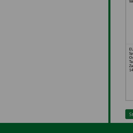
Wo
EU
Sp
Os
Ta
Za
1
S