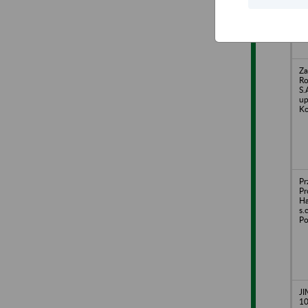
Za
R
S.
up
Ko
Pr
Pr
H
s.
Po
JI
10