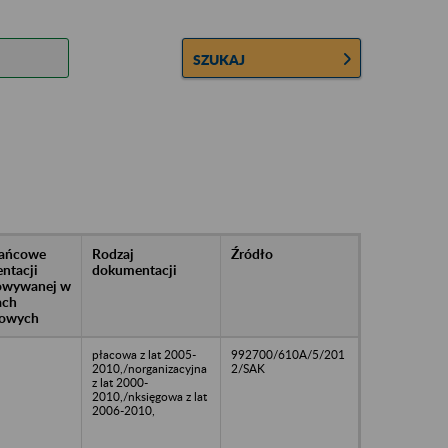
SZUKAJ
rańcowe
Rodzaj
Źródło
ntacji
dokumentacji
owywanej w
ach
owych
płacowa z lat 2005-
992700/610A/5/201
2010,/norganizacyjna
2/SAK
z lat 2000-
2010,/nksięgowa z lat
2006-2010,