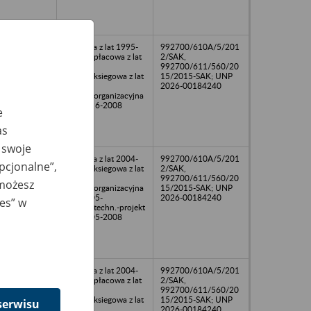
osobowa z lat 1995-
992700/610A/5/201
2009,/npłacowa z lat
2/SAK,
1998-
992700/611/560/20
2008,/nksiegowa z lat
15/2015-SAK; UNP
2005-
2026-00184240
2008,/norganizacyjna
z lat 1996-2008
e
as
 swoje
osobowa z lat 2004-
992700/610A/5/201
opcjonalne”,
2007,/nksiegowa z lat
2/SAK,
2005-
992700/611/560/20
 możesz
2009,/norganizacyjna
15/2015-SAK; UNP
z lat 2005-
2026-00184240
ies” w
2008,/ntechn.-projekt
z lat 2005-2008
osobowa z lat 2004-
992700/610A/5/201
2009,/npłacowa z lat
2/SAK,
2004-
992700/611/560/20
2008,/nksiegowa z lat
15/2015-SAK; UNP
serwisu
2005-
2026-00184240