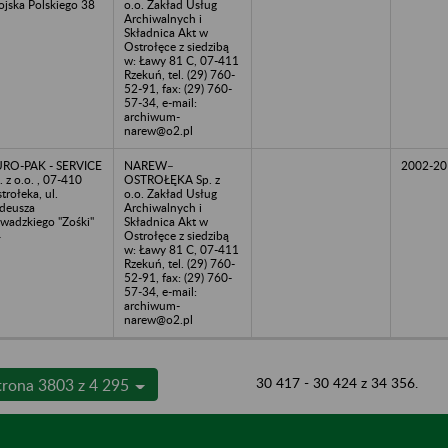
jska Polskiego 38
o.o. Zakład Usług
Archiwalnych i
Składnica Akt w
Ostrołęce z siedzibą
w: Ławy 81 C, 07-411
Rzekuń, tel. (29) 760-
52-91, fax: (29) 760-
57-34, e-mail:
archiwum-
narew@o2.pl
RO-PAK - SERVICE
NAREW–
2002-20
. z o.o. , 07-410
OSTROŁĘKA Sp. z
trołeka, ul.
o.o. Zakład Usług
deusza
Archiwalnych i
wadzkiego "Zośki"
Składnica Akt w
4
Ostrołęce z siedzibą
w: Ławy 81 C, 07-411
Rzekuń, tel. (29) 760-
52-91, fax: (29) 760-
57-34, e-mail:
archiwum-
narew@o2.pl
30 417 - 30 424 z 34 356.
trona 3803 z 4 295