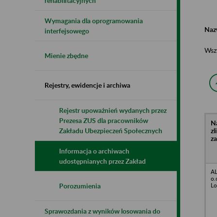
rehabilitacyjnych
Wymagania dla oprogramowania
Naz
interfejsowego
Wsz
Mienie zbędne
Rejestry, ewidencje i archiwa
Rejestr upoważnień wydanych przez
Prezesa ZUS dla pracowników
N
z
Zakładu Ubezpieczeń Społecznych
z
Informacja o archiwach
udostępnianych przez Zakład
A
o.
Lo
Porozumienia
Sprawozdania z wyników losowania do