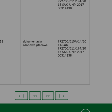
992700/611/194/20
15-SAK, UNP: 2017-
00314138
11
dokumentacja
992700/610A/14/20
osobowo-płacowa
11/SAK;
992700/611/194/20
15-SAK, UNP: 2017-
00314138
← |
<<
>>
| →