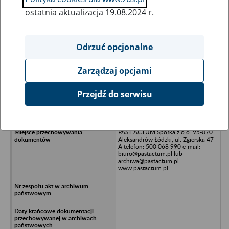
ostatnia aktualizacja 19.08.2024 r.
Wszystkie uwagi można przesyłać poprzez
formularz
Odrzuć opcjonalne
Zarządzaj opcjami
Ukryj wszystkie pozycje bazy
Przejdź do serwisu
DOMIK Sp. z o.o. w upadłości 85-
023 Bydgoszcz, ul. Toruńska 155
PAST ACTUM Spółka z o.o. 95-070
Aleksandrów Łódzki, ul. Zgierska 47
A telefon: 500 068 990 e-mail:
biuro@pastactum.pl lub
archiwa@pastactum.pl
www.pastactum.pl