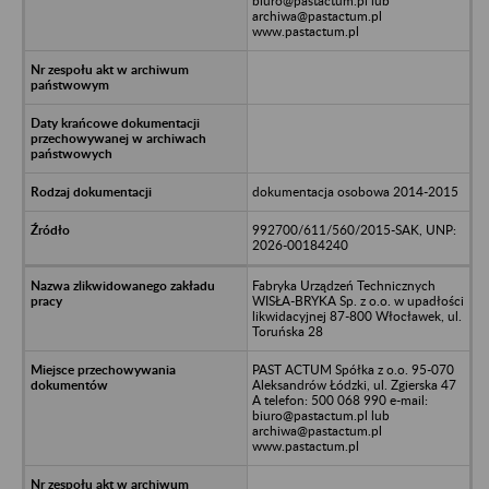
biuro@pastactum.pl lub
archiwa@pastactum.pl
www.pastactum.pl
dokumentacja osobowa 2014-2015
992700/611/560/2015-SAK, UNP:
2026-00184240
Fabryka Urządzeń Technicznych
WISŁA-BRYKA Sp. z o.o. w upadłości
likwidacyjnej 87-800 Włocławek, ul.
Toruńska 28
PAST ACTUM Spółka z o.o. 95-070
Aleksandrów Łódzki, ul. Zgierska 47
A telefon: 500 068 990 e-mail:
biuro@pastactum.pl lub
archiwa@pastactum.pl
www.pastactum.pl