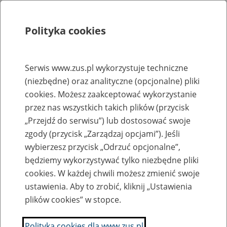
Polityka cookies
Szukaj
Menu
Serwis www.zus.pl wykorzystuje techniczne
(niezbędne) oraz analityczne (opcjonalne) pliki
Rejestry, ewidencje i archiwa
cookies. Możesz zaakceptować wykorzystanie
Baza zlikwidowanych lub
przez nas wszystkich takich plików (przycisk
„Przejdź do serwisu”) lub dostosować swoje
przekształconych zakładów pracy
zgody (przycisk „Zarządzaj opcjami”). Jeśli
wybierzesz przycisk „Odrzuć opcjonalne”,
Nazwa zakładu pracy:
będziemy wykorzystywać tylko niezbędne pliki
cookies. W każdej chwili możesz zmienić swoje
ustawienia. Aby to zrobić, kliknij „Ustawienia
plików cookies” w stopce.
SZUKAJ
Polityka cookies dla www.zus.pl