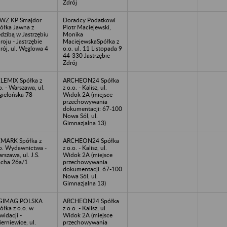
Zdrój
WZ KP Smajdor
Doradcy Podatkowi
ółka Jawna z
Piotr Maciejewski,
edzibą w Jastrzębiu
Monika
roju - Jastrzębie
MaciejewskaSpółka z
rój, ul. Węglowa 4
o.o. ul. 11 Listopada 9
44-330 Jastrzębie
Zdrój
LEMIX Spółka z
ARCHEON24 Spółka
o. - Warszawa, ul.
z o.o. - Kalisz, ul.
gielońska 78
Widok 2A (miejsce
przechowywania
dokumentacji: 67-100
Nowa Sól, ul.
Gimnazjalna 13)
MARK Spółka z
ARCHEON24 Spółka
o. Wydawnictwa -
z o.o. - Kalisz, ul.
rszawa, ul. J.S.
Widok 2A (miejsce
cha 26a/1
przechowywania
dokumentacji: 67-100
Nowa Sól, ul.
Gimnazjalna 13)
GIMAG POLSKA
ARCHEON24 Spółka
ółka z o.o. w
z o.o. - Kalisz, ul.
kwidacji -
Widok 2A (miejsce
ierniewice, ul.
przechowywania