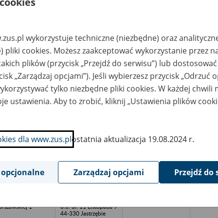
 cookies
warowa 20 -
tel. 79 369-71-53.
arżysko- Kamienna;
Miejsce
. Powstańców -
przechowywania
arżysko-Kamienna)
dokumentacji: 91-203
Łódź, ul. Ludowa 29,
adres mailowy:
zus.pl wykorzystuje techniczne (niezbędne) oraz analityczn
biuro@archivia.com.p
) pliki cookies. Możesz zaakceptować wykorzystanie przez n
l, www.archivia.com
takich plików (przycisk „Przejdź do serwisu”) lub dostosować
ółdzielnia Socjalna
ARCHIVIA – usługi
2019-20
BRE MIEJSCe -
archiwistyczne i
cisk „Zarządzaj opcjami”). Jeśli wybierzesz przycisk „Odrzuć 
ynia, ul. Świętego
historyczne Jakub
korzystywać tylko niezbędne pliki cookies. W każdej chwili
kołaja 1
Lutosławski, Michał
Łakomiec spółka
je ustawienia. Aby to zrobić, kliknij „Ustawienia plików cook
jawna, ul. Rojna
48/81, 91-134 Łódź,
tel. 79 369-71-53.
Miejsce
przechowywania
dokumentacji: Łódź,
okies dla www.zus.pl
ostatnia aktualizacja 19.08.2024 r.
ul. Ludowa 29, adres
mailowy:
biuro@archivia.com.p
l, www.archivia.com
 opcjonalne
Zarządzaj opcjami
Przejdź do 
ółka Jawna BEM
Doradcy Podatkowi
 Bałkowska, S.
Piotr Maciejewski,
emczyk z siedzibą w
Monika
strzębiu Zdroju, ul.
MaciejewskaSpółka z
rszawskiej 1
o.o. ul. 11 Listopada 9
44-330 Jastrzębie