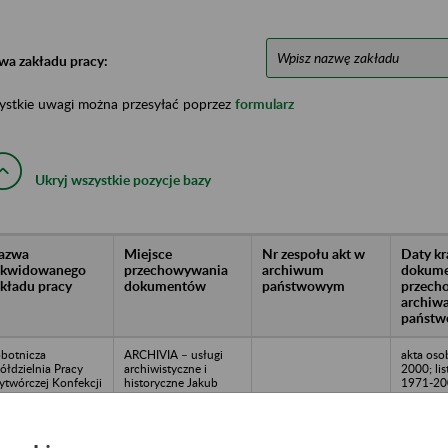
wa zakładu pracy:
ystkie uwagi można przesyłać poprzez
formularz
Ukryj wszystkie pozycje bazy
azwa
Miejsce
Nr zespołu akt w
Daty k
likwidowanego
przechowywania
archiwum
dokume
akładu pracy
dokumentów
państwowym
przech
archiw
państw
botnicza
ARCHIVIA – usługi
akta os
ółdzielnia Pracy
archiwistyczne i
2000; lis
twórczej Konfekcji
historyczne Jakub
1971-200
Skarżysko-
Lutosławski, Michał
wynagro
mienna, ul.
Łakomiec spółka
lata:19
jowska 43/45 (
jawna, ul. Rojna
wne adresy: ul.
48/81, 91-134 Łódź,