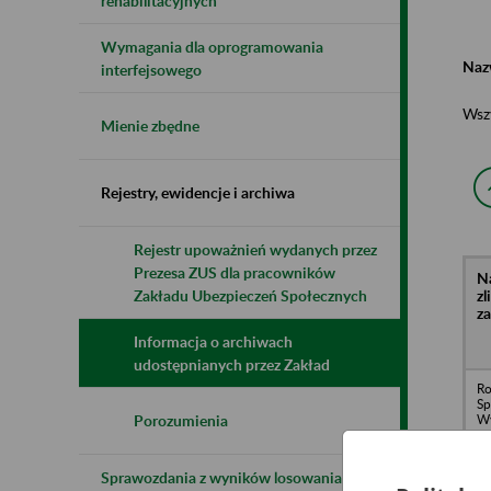
rehabilitacyjnych
Wymagania dla oprogramowania
Naz
interfejsowego
Wsz
Mienie zbędne
Rejestry, ewidencje i archiwa
Rejestr upoważnień wydanych przez
Prezesa ZUS dla pracowników
N
z
Zakładu Ubezpieczeń Społecznych
z
Informacja o archiwach
udostępnianych przez Zakład
Ro
Sp
Wy
Porozumienia
- 
Ka
Re
Sprawozdania z wyników losowania do
da