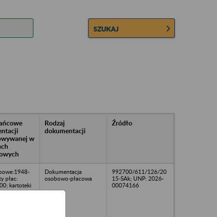
SZUKAJ
rańcowe
Rodzaj
Źródło
ntacji
dokumentacji
owywanej w
ach
owych
obowe:1948-
Dokumentacja
992700/611/126/20
ty płac:
osobowo-płacowa
15-SAk; UNP: 2026-
0; kartoteki
00074166
dzeń za
79,1989-2000