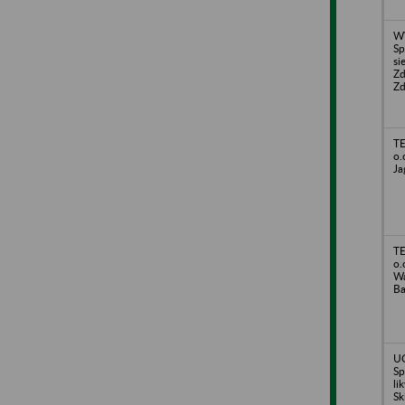
W
Sp
si
Zd
Zd
TE
o.
Ja
TE
o.
Wa
Ba
U
Sp
li
Sk