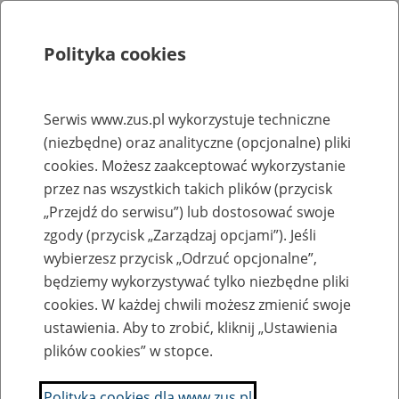
Polityka cookies
Szukaj
Menu
Serwis www.zus.pl wykorzystuje techniczne
(niezbędne) oraz analityczne (opcjonalne) pliki
Rejestry, ewidencje i archiwa
cookies. Możesz zaakceptować wykorzystanie
Baza zlikwidowanych lub
przez nas wszystkich takich plików (przycisk
„Przejdź do serwisu”) lub dostosować swoje
przekształconych zakładów pracy
zgody (przycisk „Zarządzaj opcjami”). Jeśli
wybierzesz przycisk „Odrzuć opcjonalne”,
Nazwa zakładu pracy:
będziemy wykorzystywać tylko niezbędne pliki
cookies. W każdej chwili możesz zmienić swoje
ustawienia. Aby to zrobić, kliknij „Ustawienia
plików cookies” w stopce.
SZUKAJ
Polityka cookies dla www.zus.pl