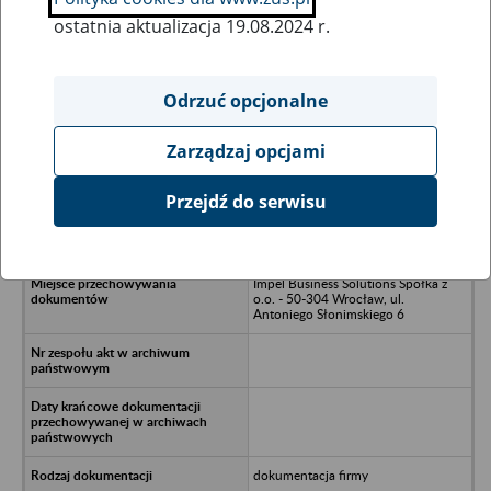
ostatnia aktualizacja 19.08.2024 r.
Wszystkie uwagi można przesyłać poprzez
formularz
Odrzuć opcjonalne
Zarządzaj opcjami
Ukryj wszystkie pozycje bazy
Przejdź do serwisu
4Elements Spółka z o.o. w likwidacji
- Warszawa, ul. Grzybowska 87
Impel Business Solutions Spółka z
o.o. - 50-304 Wrocław, ul.
Antoniego Słonimskiego 6
dokumentacja firmy