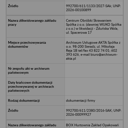
992700/611/1133/2027-SAk; UNP:
2026-00100899
Centrum Obróbki Skrawaniem
Spółka z o.o. (dawniej WUKO Spółka
z o.o.) w likwidacji - Zduńska Wola,
ul. Spacerowa 17
Archiwum Usługowe AKTA Spółka z
o.o. 98-200 Sieradz, ul. Mikołaja
Reja 1B tel/fax 43 822 74 01; 602
393 626, e-mail biuro@archiwum-
akta.pl
dokumentacji firmy
992700/611/2380/2016-SAK; UNP:
2026-00099927
BOX Hurtownia Zakład Opakowań