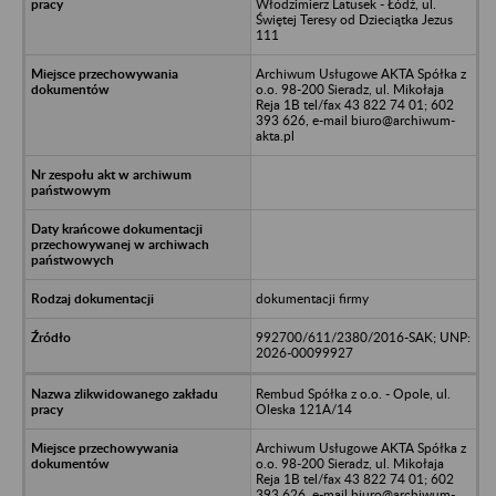
Włodzimierz Latusek - Łódź, ul.
Świętej Teresy od Dzieciątka Jezus
111
Archiwum Usługowe AKTA Spółka z
o.o. 98-200 Sieradz, ul. Mikołaja
Reja 1B tel/fax 43 822 74 01; 602
393 626, e-mail biuro@archiwum-
akta.pl
dokumentacji firmy
992700/611/2380/2016-SAK; UNP:
2026-00099927
Rembud Spółka z o.o. - Opole, ul.
Oleska 121A/14
Archiwum Usługowe AKTA Spółka z
o.o. 98-200 Sieradz, ul. Mikołaja
Reja 1B tel/fax 43 822 74 01; 602
393 626, e-mail biuro@archiwum-