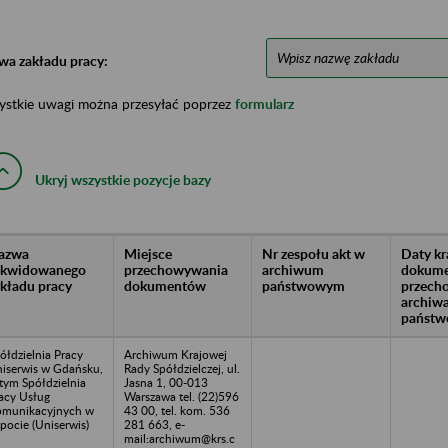
wa zakładu pracy:
ystkie uwagi można przesyłać poprzez
formularz
Ukryj wszystkie pozycje bazy
azwa
Miejsce
Nr zespołu akt w
Daty k
likwidowanego
przechowywania
archiwum
dokume
akładu pracy
dokumentów
państwowym
przech
archiw
państw
ółdzielnia Pracy
Archiwum Krajowej
iserwis w Gdańsku,
Rady Spółdzielczej, ul.
tym Spółdzielnia
Jasna 1, 00-013
acy Usług
Warszawa tel. (22)596
munikacyjnych w
43 00, tel. kom. 536
pocie (Uniserwis)
281 663, e-
mail:archiwum@krs.c