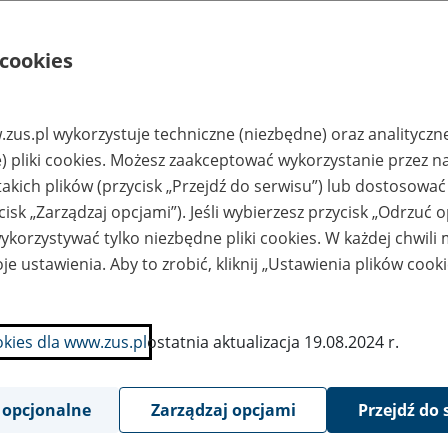
om.pl,
sekretariat@krs.com.p
l
 cookies
rtuska Spółdzielnia
Archiwum Krajowej
zemysłu Drzewnego
Rady Spółdzielczej, ul.
rtuzach
Jasna 1, 00-013
Warszawa tel. (22)596
43 00, tel. kom. 536
zus.pl wykorzystuje techniczne (niezbędne) oraz analityczn
281 663, e-
mail:archiwum@krs.c
) pliki cookies. Możesz zaakceptować wykorzystanie przez n
om.pl,
sekretariat@krs.com.p
takich plików (przycisk „Przejdź do serwisu”) lub dostosować
l
cisk „Zarządzaj opcjami”). Jeśli wybierzesz przycisk „Odrzuć 
jewódzki Związek
Archiwum Krajowej
korzystywać tylko niezbędne pliki cookies. W każdej chwili
ółdzielni,
Rady Spółdzielczej, ul.
sługowa
Jasna 1, 00-013
je ustawienia. Aby to zrobić, kliknij „Ustawienia plików cook
ółdzielnia
Warszawa tel. (22)596
eszkaniowa w
43 00, tel. kom. 536
leniej Górze
281 663, e-
mail:archiwum@krs.c
om.pl,
okies dla www.zus.pl
ostatnia aktualizacja 19.08.2024 r.
sekretariat@krs.com.p
l
ółdzielnia
Archiwum Krajowej
walidów
Rady Spółdzielczej, ul.
 opcjonalne
Zarządzaj opcjami
Przejdź do 
ojennych w
Jasna 1, 00-013
towicach
Warszawa tel. (22)596
iętochłowic
43 00, tel. kom. 536