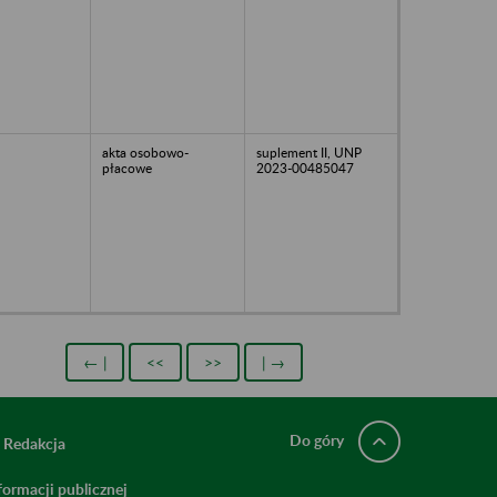
akta osobowo-
suplement II, UNP
płacowe
2023-00485047
← |
<<
>>
| →
Do góry
Redakcja
ormacji publicznej