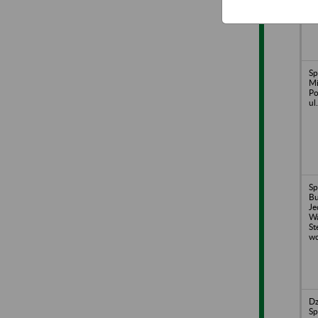
Sp
Mi
Po
ul
Sp
B
Je
Wa
St
wc
Dz
Sp