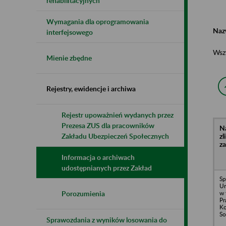
rehabilitacyjnych
Wymagania dla oprogramowania
Naz
interfejsowego
Wsz
Mienie zbędne
Rejestry, ewidencje i archiwa
Rejestr upoważnień wydanych przez
Prezesa ZUS dla pracowników
N
z
Zakładu Ubezpieczeń Społecznych
z
Informacja o archiwach
udostępnianych przez Zakład
Sp
Un
w 
Porozumienia
Pr
Ko
So
Sprawozdania z wyników losowania do