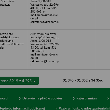
 Stycznia w
Jasna 1, 00-013
rszawie
Warszawa tel. (22)596
43 00, tel. kom. 536
281 663, e-
mail:archiwum@krs.c
om.pl,
sekretariat@krs.com.p
l
ółdzielcze
Archiwum Krajowej
zedsiębiorstwo
Rady Spółdzielczej, ul.
odukcyjno-
Jasna 1, 00-013
ndlowe Polimer w
Warszawa tel. (22)596
dzi
43 00, tel. kom. 536
281 663, e-
mail:archiwum@krs.c
om.pl,
sekretariat@krs.com.p
l
31 345 - 31 352 z 34 356.
trona 3919 z 4 295
pności
Ustawienia plików cookies
Rejestr zmian
tępie do informacji publicznej
Wzór wniosku o udostępnienie inf