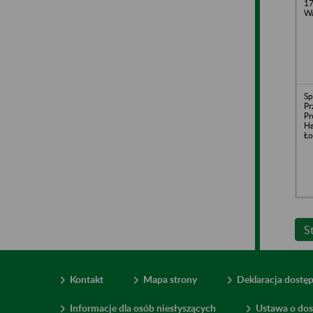
17
Wa
Sp
Pr
Pr
Ha
Ło
S
Kontakt
Mapa strony
Deklaracja dostę
Informacje dla osób niesłyszących
Ustawa o dos