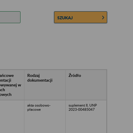
SZUKAJ
rańcowe
Rodzaj
Źródło
ntacji
dokumentacji
owywanej w
ach
owych
akta osobowo-
suplement II, UNP
płacowe
2023-00485047