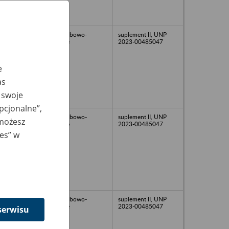
akta osobowo-
suplement II, UNP
płacowe
2023-00485047
e
as
 swoje
opcjonalne”,
akta osobowo-
suplement II, UNP
 możesz
płacowe
2023-00485047
ies” w
akta osobowo-
suplement II, UNP
płacowe
2023-00485047
serwisu