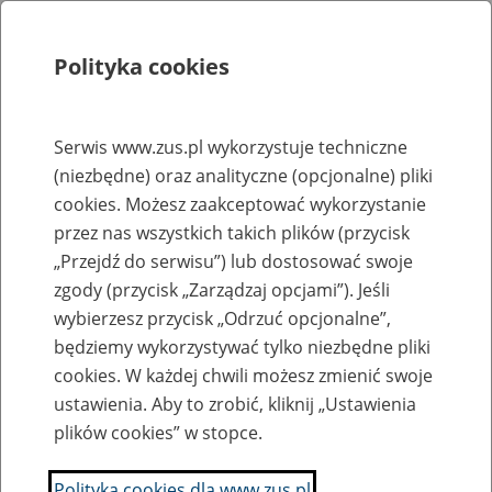
Polityka cookies
Szukaj
Menu
Serwis www.zus.pl wykorzystuje techniczne
(niezbędne) oraz analityczne (opcjonalne) pliki
Rejestry, ewidencje i archiwa
cookies. Możesz zaakceptować wykorzystanie
Baza zlikwidowanych lub
przez nas wszystkich takich plików (przycisk
„Przejdź do serwisu”) lub dostosować swoje
przekształconych zakładów pracy
zgody (przycisk „Zarządzaj opcjami”). Jeśli
wybierzesz przycisk „Odrzuć opcjonalne”,
Nazwa zakładu pracy:
będziemy wykorzystywać tylko niezbędne pliki
cookies. W każdej chwili możesz zmienić swoje
ustawienia. Aby to zrobić, kliknij „Ustawienia
plików cookies” w stopce.
SZUKAJ
Polityka cookies dla www.zus.pl