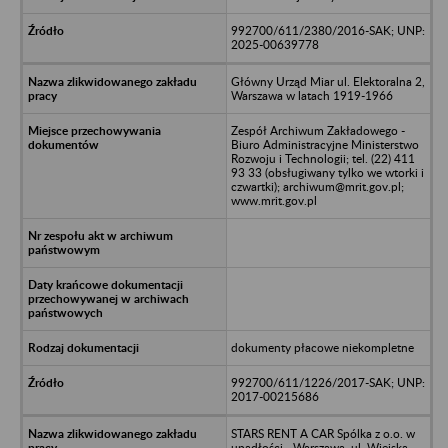
992700/611/2380/2016-SAK; UNP:
2025-00639778
Główny Urząd Miar ul. Elektoralna 2,
Warszawa w latach 1919-1966
Zespół Archiwum Zakładowego -
Biuro Administracyjne Ministerstwo
Rozwoju i Technologii; tel. (22) 411
93 33 (obsługiwany tylko we wtorki i
czwartki); archiwum@mrit.gov.pl;
www.mrit.gov.pl
dokumenty płacowe niekompletne
992700/611/1226/2017-SAK; UNP:
2017-00215686
STARS RENT A CAR Spólka z o.o. w
upadłości - Warszawa, ul. Wiejska