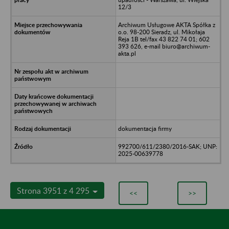
12/3
Archiwum Usługowe AKTA Spółka z
o.o. 98-200 Sieradz, ul. Mikołaja
Reja 1B tel/fax 43 822 74 01; 602
393 626, e-mail biuro@archiwum-
akta.pl
dokumentacja firmy
992700/611/2380/2016-SAK; UNP:
2025-00639778
Strona 3951 z 4 295
<<
>>