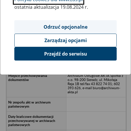
ostatnia aktualizacja 19.08.2024 r.
Wszystkie uwagi można przesyłać poprzez
formularz
Odrzuć opcjonalne
Zarządzaj opcjami
Ukryj wszystkie pozycje bazy
Przejdź do serwisu
PARDE Paweł Paradowski -
Ostrowiec 1A
Archiwum Usługowe AKTA Spółka z
o.o. 98-200 Sieradz, ul. Mikołaja
Reja 1B tel/fax 43 822 74 01; 602
393 626, e-mail biuro@archiwum-
akta.pl