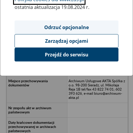
ostatnia aktualizacja 19.08.2024 r.
Wszystkie uwagi można przesyłać poprzez
formularz
Odrzuć opcjonalne
Zarządzaj opcjami
Ukryj wszystkie pozycje bazy
Przejdź do serwisu
Huta Szkła Gospodarczego Spółka z
o.o. w upadłości - Krosno, ul.
Lotników 4A
Archiwum Usługowe AKTA Spółka z
o.o. 98-200 Sieradz, ul. Mikołaja
Reja 1B tel/fax 43 822 74 01; 602
393 626, e-mail biuro@archiwum-
akta.pl