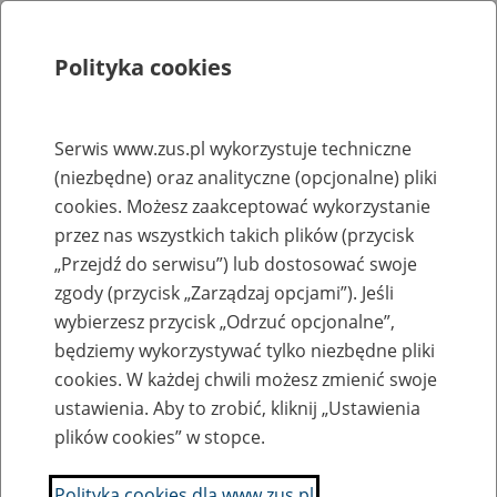
Polityka cookies
Szukaj
Menu
Serwis www.zus.pl wykorzystuje techniczne
(niezbędne) oraz analityczne (opcjonalne) pliki
Rejestry, ewidencje i archiwa
cookies. Możesz zaakceptować wykorzystanie
Baza zlikwidowanych lub
przez nas wszystkich takich plików (przycisk
„Przejdź do serwisu”) lub dostosować swoje
przekształconych zakładów pracy
zgody (przycisk „Zarządzaj opcjami”). Jeśli
wybierzesz przycisk „Odrzuć opcjonalne”,
Nazwa zakładu pracy:
będziemy wykorzystywać tylko niezbędne pliki
cookies. W każdej chwili możesz zmienić swoje
ustawienia. Aby to zrobić, kliknij „Ustawienia
plików cookies” w stopce.
SZUKAJ
Polityka cookies dla www.zus.pl