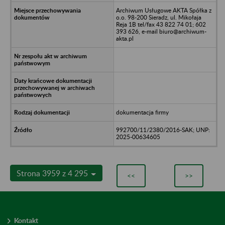
Archiwum Usługowe AKTA Spółka z
o.o. 98-200 Sieradz, ul. Mikołaja
Reja 1B tel/fax 43 822 74 01; 602
393 626, e-mail biuro@archiwum-
akta.pl
dokumentacja firmy
992700/11/2380/2016-SAK; UNP:
2025-00634605
Strona 3959 z 4 295
<<
>>
Kontakt