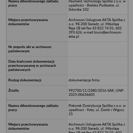
Payment Technology Spółka z o.o. w
upadłości - Bielsko Podlaskie, ul.
Sidorska 102
Archiwum Usługowe AKTA Spółka z
o.o. 98-200 Sieradz, ul. Mikołaja
Reja 1B tel/fax 43 822 74 01; 602
393 626, e-mail biuro@archiwum-
akta.pl
dokumentacja firmy
992700/11/2380/2016-SAK; UNP:
2025-00634605
Piskorek Dystrybucja Spółka z o.o. w
upadłosci - Kety, ul. Żwirki i Wigury
25
Archiwum Usługowe AKTA Spółka z
o.o. 98-200 Sieradz, ul. Mikołaja
Reja 1B tel/fax 43 822 74 01; 602