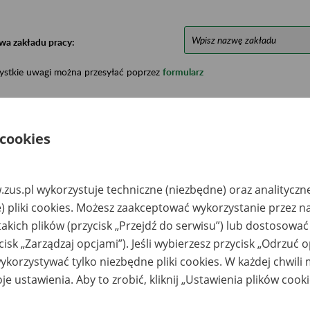
wa zakładu pracy:
ystkie uwagi można przesyłać poprzez
formularz
Ukryj wszystkie pozycje bazy
 cookies
azwa
Miejsce
Nr zespołu akt w
Daty k
likwidowanego
przechowywania
archiwum
dokume
zus.pl wykorzystuje techniczne (niezbędne) oraz analityczn
akładu pracy
dokumentów
państwowym
przech
) pliki cookies. Możesz zaakceptować wykorzystanie przez n
archiw
państw
takich plików (przycisk „Przejdź do serwisu”) lub dostosować
cisk „Zarządzaj opcjami”). Jeśli wybierzesz przycisk „Odrzuć 
RER Spółka z o.o. -
Perfekcja Archiwum
1989 - 
elona Góra,
Spółka z o.o. ul.
korzystywać tylko niezbędne pliki cookies. W każdej chwili
esielska 12a/2
Zacisze 16A, 65-775
Zielona Góra
je ustawienia. Aby to zrobić, kliknij „Ustawienia plików cook
TOLL POLSKA
Perfekcja Archiwum
2000-20
ółka z o.o. - Słupsk,
Spółka z o.o. ul.