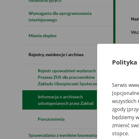
rehabilitacyjnych
Wymagania dla oprogramowania
Naz
interfejsowego
Wsz
Mienie zbędne
Rejestry, ewidencje i archiwa
Polityka
Rejestr upoważnień wydanych przez
Prezesa ZUS dla pracowników
N
z
Zakładu Ubezpieczeń Społecznych
Serwis www.
z
(opcjonalne
Informacja o archiwach
wszystkich 
udostępnianych przez Zakład
zgody (przy
CA
Zi
będziemy wy
Ci
Porozumienia
zmienić swo
stopce.
S
Sprawozdania z wyników losowania do
Sp