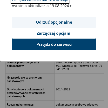
ostatnia aktualizacja 19.08.2024 r.
Wszystkie uwagi można przesyłać poprzez
formularz
Odrzuć opcjonalne
Zarządzaj opcjami
Ukryj wszystkie pozycje bazy
Przejdź do serwisu
Medycyna Pracy - Warszawa, Aleje
Jerozolimskie 181 B
Euro ARCHIV Spółka z o.o. - 563-
601 Wrocław, ul. Tęczowa 55; tel. 71
341 22 83
2014-2022
dokumentacja osobowo-płacowa