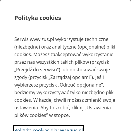
Polityka cookies
Szukaj
Menu
Serwis www.zus.pl wykorzystuje techniczne
(niezbędne) oraz analityczne (opcjonalne) pliki
Rejestry, ewidencje i archiwa
cookies. Możesz zaakceptować wykorzystanie
Baza zlikwidowanych lub
przez nas wszystkich takich plików (przycisk
„Przejdź do serwisu”) lub dostosować swoje
przekształconych zakładów pracy
zgody (przycisk „Zarządzaj opcjami”). Jeśli
wybierzesz przycisk „Odrzuć opcjonalne”,
Nazwa zakładu pracy:
będziemy wykorzystywać tylko niezbędne pliki
cookies. W każdej chwili możesz zmienić swoje
ustawienia. Aby to zrobić, kliknij „Ustawienia
plików cookies” w stopce.
SZUKAJ
Polityka cookies dla www.zus.pl