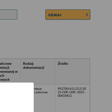
SZUKAJ
rańcowe
Rodzaj
Źródło
ntacji
dokumentacji
owywanej w
ach
owych
dokumentacja
992700/611/212/20
osobowo-płacowa
25-CER; UNP: 2025-
00410412