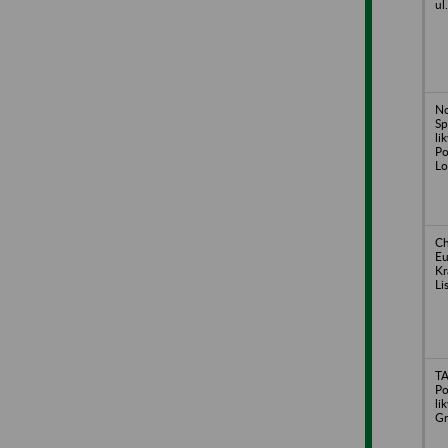
ul
No
Sp
li
Po
Lo
Ch
Eu
Kr
Li
TA
Po
li
Gr