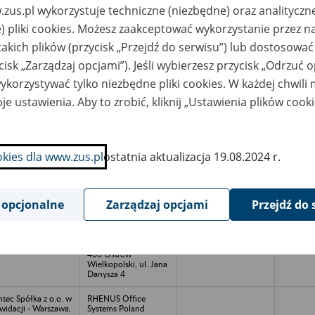
607-706-637 e-mail:
zus.pl wykorzystuje techniczne (niezbędne) oraz analityczn
m.suski@archiwum.bi
z.pl
) pliki cookies. Możesz zaakceptować wykorzystanie przez n
takich plików (przycisk „Przejdź do serwisu”) lub dostosować
lina Polska Spółka z
Archiwum Usługowe
2011-20
o. w likwidacji -
Filia TRANSPRIN
cisk „Zarządzaj opcjami”). Jeśli wybierzesz przycisk „Odrzuć 
aków, ul. Przegon
Spółka z o.o. 24-100
/2
Góra Puławska, ul.
korzystywać tylko niezbędne pliki cookies. W każdej chwili
Długa 34
biuro@transprin.pl tel.
je ustawienia. Aby to zrobić, kliknij „Ustawienia plików cook
(81) 880 50 04
R OPOLE Spółka z
Archiwum Spółka z
o. w likwidacji -
o.o. z siedzibą w
ole, ul. Jesionowa
Ostrowie
okies dla www.zus.pl
ostatnia aktualizacja 19.08.2024 r.
/1
Wielkopolskim 63-
400 Ostrów
Wielkopolski, ul. Jana
Danysza 4
 opcjonalne
Zarządzaj opcjami
Przejdź do 
EDUC CHEMIE
Archiwum Spółka z
OLAND LTD Spółka
o.o. z siedzibą w
o.o. w upadłości -
Ostrowie
szna Górka 11 B
Wielkopolskim 63-
400 Ostrów
Wielkopolski, ul. Jana
Danysza 4
ntec Spółka z o.o. w
RHENUS Office
kwidacji - Warszawa,
Systems Poland