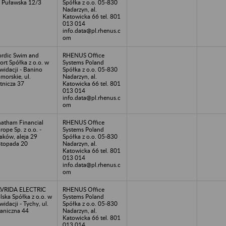
. Puławska 12/3
Spółka z o.o. 05-830
Nadarzyn, al.
Katowicka 66 tel. 801
013 014
info.data@pl.rhenus.c
om
rdic Swim and
RHENUS Office
ort Spółka z o.o. w
Systems Poland
kwidacji - Banino
Spółka z o.o. 05-830
morskie, ul.
Nadarzyn, al.
tnicza 37
Katowicka 66 tel. 801
013 014
info.data@pl.rhenus.c
om
atham Financial
RHENUS Office
rope Sp. z o.o. -
Systems Poland
aków, aleja 29
Spółka z o.o. 05-830
stopada 20
Nadarzyn, al.
Katowicka 66 tel. 801
013 014
info.data@pl.rhenus.c
om
VRIDA ELECTRIC
RHENUS Office
lska Spółka z o.o. w
Systems Poland
kwidacji - Tychy, ul.
Spółka z o.o. 05-830
aniczna 44
Nadarzyn, al.
Katowicka 66 tel. 801
013 014