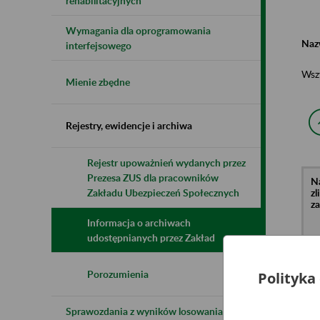
rehabilitacyjnych
Wymagania dla oprogramowania
Naz
interfejsowego
Wsz
Mienie zbędne
Rejestry, ewidencje i archiwa
Rejestr upoważnień wydanych przez
Prezesa ZUS dla pracowników
N
z
Zakładu Ubezpieczeń Społecznych
z
Informacja o archiwach
udostępnianych przez Zakład
C
Ja
Mi
Porozumienia
Polityka
Kr
Kn
ul
Sprawozdania z wyników losowania do