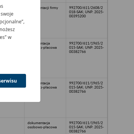
as
dokumentacji firmy
992700/611/2608/2
018-SAK; UNP: 2025-
 swoje
00395200
opcjonalne”,
 możesz
ies” w
dokumentacja
992700/611/1965/2
osobowo-płacowa
015-SAK; UNP: 2025-
00382766
serwisu
dokumentacja
992700/611/1965/2
osobowo-płacowa
015-SAK; UNP: 2025-
00382766
dokumentacja
992700/611/1965/2
osobowo-płacowa
015-SAK; UNP: 2025-
00382766