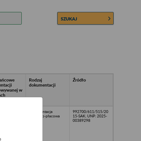
SZUKAJ
rańcowe
Rodzaj
Źródło
ntacji
dokumentacji
owywanej w
ach
owych
24
dokumentacja
992700/611/515/20
osobowo-płacowa
15-SAK; UNP: 2025-
00389298
e