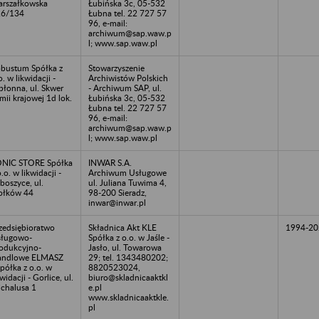
rszałkowska
Łubińska 3c, 05-532
26/134
Łubna tel. 22 727 57
96, e-mail:
archiwum@sap.waw.p
l; www.sap.waw.pl
bustum Spółka z
Stowarzyszenie
o. w likwidacji -
Archiwistów Polskich
błonna, ul. Skwer
- Archiwum SAP, ul.
mii krajowej 1d lok.
Łubińska 3c, 05-532
Łubna tel. 22 727 57
96, e-mail:
archiwum@sap.waw.p
l; www.sap.waw.pl
NIC STORE Spółka
INWAR S.A.
o.o. w likwidacji -
Archiwum Usługowe
boszyce, ul.
ul. Juliana Tuwima 4,
ołków 44
98-200 Sieradz,
inwar@inwar.pl
zedsiębioratwo
Składnica Akt KLE
1994-20
ługowo-
Spółka z o.o. w Jaśle -
odukcyjno-
Jasło, ul. Towarowa
andlowe ELMASZ
29; tel. 1343480202;
półka z o.o. w
8820523024,
kwidacji - Gorlice, ul.
biuro@skladnicaaktkl
chalusa 1
e.pl
www.skladnicaaktkle.
pl