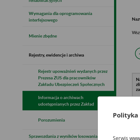
rehabilitacyjnych
Wymagania dla oprogramowania
Naz
interfejsowego
Wsz
Mienie zbędne
Rejestry, ewidencje i archiwa
Rejestr upoważnień wydanych przez
Prezesa ZUS dla pracowników
N
z
Zakładu Ubezpieczeń Społecznych
z
Informacja o archiwach
udostępnianych przez Zakład
Re
Polityka
o.
Wa
Porozumienia
Wi
6
Sprawozdania z wyników losowania do
Serwis www.