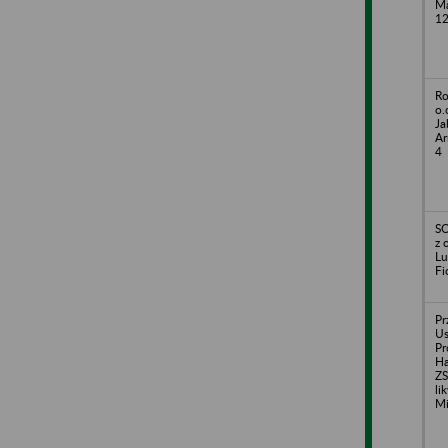
Ma
1
Ro
o.
Ja
Ar
4
SO
z 
Lu
Fi
Pr
Us
Pr
H
ZS
li
Mi